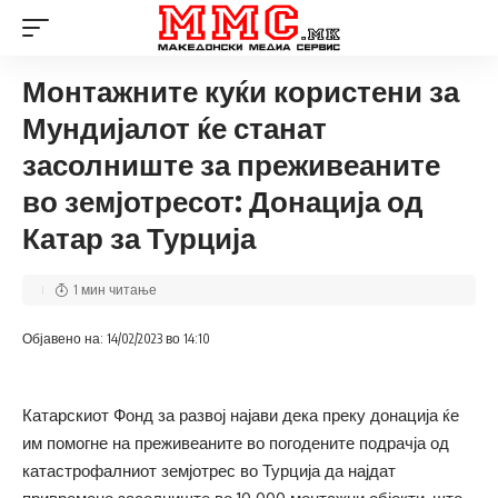
Монтажните куќи користени за
Мундијалот ќе станат
засолниште за преживеаните
во земјотресот: Донација од
Катар за Турција
1 мин читање
Објавено на: 14/02/2023 во 14:10
Катарскиот Фонд за развој најави дека преку донација ќе
им помогне на преживеаните во погодените подрачја од
катастрофалниот земјотрес во Турција да најдат