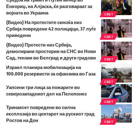
Енкориџ, на Алјаска, ќе разговараат за
војната во Украина
СВЕТ
(Видео) На протестите синоќа низ
Србија повредени 42 полицајци, 37 луѓе
приведени
СВЕТ
(Видео) Протести низ Србија,
демолирани простории на СНС во Нови
Сад, тензии во Белград и други градови
СВЕТ
Израел планира мобилизација на
100.000 резервисти за офанзива во Газа
СВЕТ
Уапсени три лица за пожарите во
северозападниот дел на Пелопонез
СВЕТ
Тринаесет повредени во силна
експлозија во центарот на рускиот град
Ростов на Дон
СВЕТ