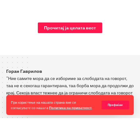
Прочитај ја целата вест
Горан Гаврилов
“Ние самите мора да се избориме за слободата на говорот,
таа не е секогаш гарантирана, таа борба мора да продолжи до
крај. Секоја власт тежнее да ја ограничи слободата на говорот
и слободата на мислењето но ние како медиуми мораме да го
МИА
При користење на нашата страна вие се
Прифаќам
оневозможиме тоа”
согласувате со нашата
Политика на приватност
.
©ММС.мк Крадењето авторски текстови е казниво со
Импресум
закон. Преземањето на авторски содржини (текстови и
фотографии) од оваа страница е дозволено само