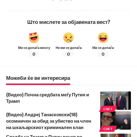
Што мислете за објавената вест?
Ми се допаѓа многу
Не ми се допаѓа
Ми се допаѓа
0
0
0
Можеби ќе ве интересира
(Видео) Почна средбата меѓу Путин и
Трамп
СВЕТ
(Видео) Андреј Танасковски(18)
осомничен за обид за убиство на член
на шкаљарскиот криминален клан
СВЕТ
Средба на Трамп и Путин вечер во