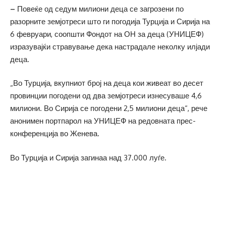
–
Повеќе од седум милиони деца се загрозени по
разорните земјотреси што ги погодија Турција и Сирија на
6 февруари, соопшти Фондот на ОН за деца (УНИЦЕФ)
изразувајќи стравување дека настрадале неколку илјади
деца.
„Во Турција, вкупниот број на деца кои живеат во десет
провинции погодени од два земјотреси изнесуваше 4,6
милиони. Во Сирија се погодени 2,5 милиони деца“, рече
анонимен портпарол на УНИЦЕФ на редовната прес-
конференција во Женева.
Во Турција и Сирија загинаа над 37.000 луѓе.