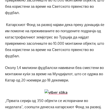
привремено засолниште во 10.000 монтажни објекти, што
беа користени за време на Светското првенство во
фудбал.
Катарскиот Фонд за развој најави дека преку донација ќе
им помогне на преживеаните во погодените подрачја од
катастрофалниот земјотрес во Турција да најдат
привремено засолниште во 10.000 монтажни објекти, што
беа користени за време на Светското првенство во
фудбал.
Околу 1,4 милиони фудбалски навивачи беа сместени во
монтажни куќи за време на Мундијалот, што се одржа во
Катар од 20 ноември до 18 декември.
„Првата серија од 350 објекти се испорачани во
неделата“, соопшти денеска катарскиот Фонд за развој.