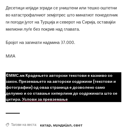
Десетици илјади згради се уништени или тешко оштетни
во катастрофалниот земјотрес што минатиот понеделник
ги погоди југот на Турција и северот на Сирија, оставајќи
милиони луѓе без покрив над главата.
Бројот на загинати надмина 37.000.
МИА
©ММС.мк Крадењето авторски текстови е казниво со
закон. Преземањето на авторски содржини (текстови и
фотографии) од оваа страница е дозволено само
делумно и со ставање хиперлинк до содржината што се
цитира.
Услови за превземање
катар
,
мундијал
,
свет
Тагови на веста: