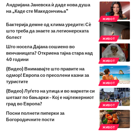
Андријана Јаневска ѝ даде нова душа
на „Каде сте Македончиња”
ЖИВОТ
Бактерија демне од клима уредите: Сѐ
што треба да знаете за легионерската
болест
ЖИВОТ
Што носела Дајана сошиено во
венчаницата? Откриена тајна стара над
40 години
ЖИВОТ
(Видео) Внимавајте што правите на
одмор! Европа со пресолени казни за
туристите
ЖИВОТ
(Видео) Луѓето на улица и во маркети си
шетаат по бањарки – Кој е најлежерниот
град во Европа?
ЖИВОТ
Посни полнети пиперки за
Богородичните пости
ЖИВОТ