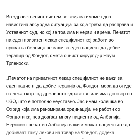
Во здравствениот систем во земјава имаме една
навистина апсурдна ситуација, за која треба да расправа и
Уставниот суд, но кој за тоа има и нерви и време. Печатот
на еден приватен лекар специјалист кој работи во
приватна болница не важи за еден пациент да добие
терапија од Фондот, смета очниот хирург д-р Наум
Трпеноски.
„Печатот на приватниот лекар специјалист не важи за
еден пациент да добие терапија од Фондот, мора да отиде
на лекар кој е од државното здравство или има договор со
ФЗО, што е потполно неуставно. Јас имам колешка во
Охрид која има реномирана ординација, не работи со
Фондоти кај неа доаѓаат многу пациенти од Албанија.
Нејзиниот печат во Албанија важи и можат пациентите да
добиваат таму лекови на товар на Фондот, додека