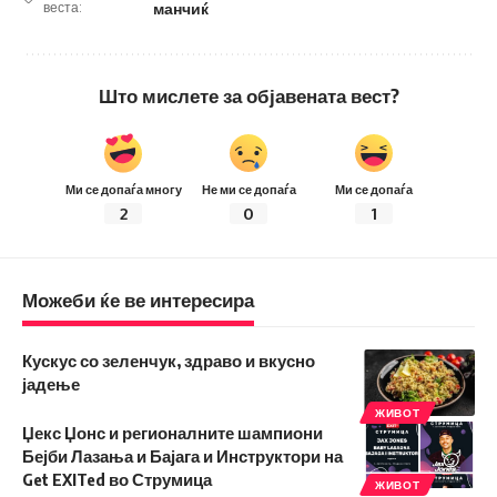
веста:
манчиќ
Што мислете за објавената вест?
Ми се допаѓа многу
Не ми се допаѓа
Ми се допаѓа
2
0
1
Можеби ќе ве интересира
Кускус со зеленчук, здраво и вкусно
јадење
ЖИВОТ
Џекс Џонс и регионалните шампиони
Бејби Лазања и Бајага и Инструктори на
Get EXITed во Струмица
ЖИВОТ