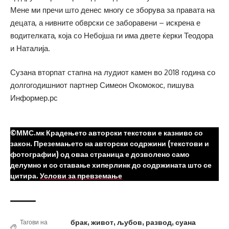
Мене ми пречи што денес многу се зборува за правата на
децата, а нивните обврски се заборавени – искрена е
водителката, која со Небојша ги има двете ќерки Теодора
и Наталија.
Сузана вторпат стапна на лудиот камен во 2018 година со
долгогодишниот партнер Симеон Окомокос, пишува
Информер.рс
©ММС.мк Крадењето авторски текстови е казниво со
закон. Преземањето на авторски содржини (текстови и
фотографии) од оваа страница е дозволено само
делумно и со ставање хиперлинк до содржината што се
цитира.
Услови за превземање
брак
,
живот
,
љубов
,
развод
,
суана
Тагови на