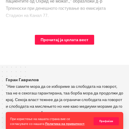
пациентите од Охрид не можат.,“ образложи д-р
Трпеноски при денешното гостување во емисијата
Стадион на Канал 77.
„Ние како приватни лекари не бараме договор со Фондот,
пациентот веќе има договор со Фондот. Тој го склучил тој
Прочитај ја целата вест
договор со своите придонеси,“ смета д-р Трпеноски.
Горан Гаврилов
“Ние самите мора да се избориме за слободата на говорот,
таа не е секогаш гарантирана, таа борба мора да продолжи до
крај. Секоја власт тежнее да ја ограничи слободата на говорот
и слободата на мислењето но ние како медиуми мораме да го
оневозможиме тоа”
При користење на нашата страна вие се
Прифаќам
согласувате со нашата
Политика на приватност
.