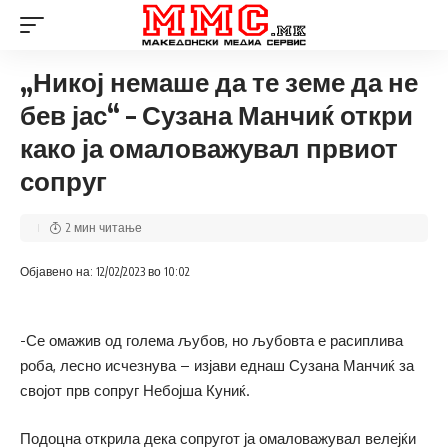
„Никој немаше да те земе да не
бев јас“ – Сузана Манчиќ откри
како ја омаловажувал првиот
сопруг
2 мин читање
Објавено на: 12/02/2023 во 10:02
-Се омажив од голема љубов, но љубовта е расиплива
роба, лесно исчезнува – изјави еднаш Сузана Манчиќ за
својот прв сопруг Небојша Куниќ.
Подоцна открила дека сопругот ја омаловажувал велејќи