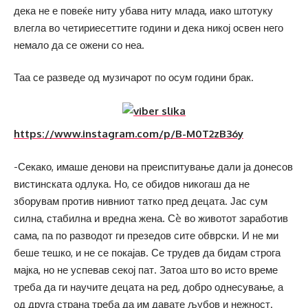
дека не е повеќе ниту убава ниту млада, иако штотуку
влегла во четириесеттите години и дека никој освен него
немало да се ожени со неа.
Таа се разведе од музичарот по осум години брак.
https://www.instagram.com/p/B-M0T2zB36y
-Секако, имаше денови на преиспитување дали ја донесов
вистинската одлука. Но, се обидов никогаш да не
зборувам против нивниот татко пред децата. Јас сум
силна, стабилна и вредна жена. Сè во животот заработив
сама, па по разводот ги презедов сите обврски. И не ми
беше тешко, и не се покајав. Се трудев да бидам строга
мајка, но не успевав секој пат. Затоа што во исто време
треба да ги научите децата на ред, добро однесување, а
од друга страна треба да им давате љубов и нежност.