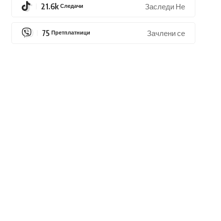
21.6k
Следачи
Заследи Не
75
Претплатници
Зачлени се