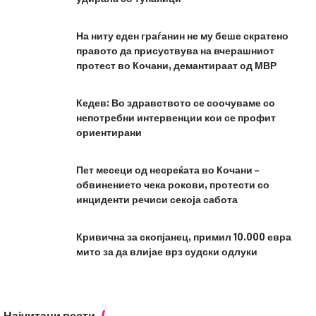
На ниту еден граѓанин не му беше скратено
правото да присуствува на вчерашниот
протест во Кочани, демантираат од МВР
Кедев: Во здравството се соочуваме со
непотребни интервенции кои се профит
ориентирани
Пет месеци од несреќата во Кочани –
обвинението чека рокови, протести со
инциденти речиси секоја сабота
Кривична за скопјанец, примил 10.000 евра
мито за да влијае врз судски одлуки