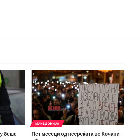
МАКЕДОНИЈА
му беше
Пет месеци од несреќата во Кочани –