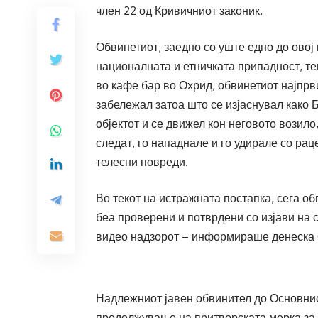
член 22 од Кривичниот законик.
Обвинетиот, заедно со уште едно до овој
националната и етничката припадност, те
во кафе бар во Охрид, обвинетиот најпрв
забележал затоа што се изјаснувал како 
објектот и се движел кон неговото возило
следат, го нападнале и го удирале со рац
телесни повреди.
Во текот на истражната постапка, сега о
беа проверени и потврдени со изјави на 
видео надзорот – информираше денеска 
Надлежниот јавен обвинител до Основнио
продолжување на притворската мерка за о