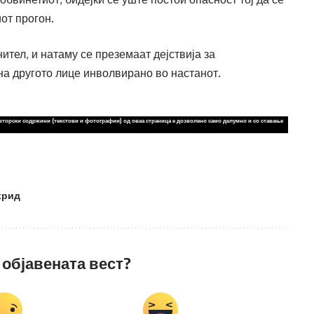
иот прогон.
ител, и натаму се преземаат дејствија за
 другото лице инволвирано во настанот. ​​
вторски содржини (текстови и фотографии) од оваа страница е дозволено само делумно и со ставање
хрид
 објавената вест?