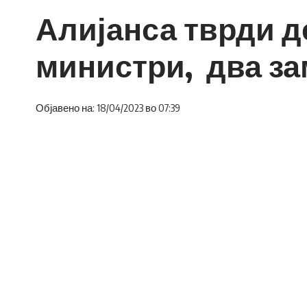
Алијанса тврди де
министри, два за
Објавено на: 18/04/2023 во 07:39