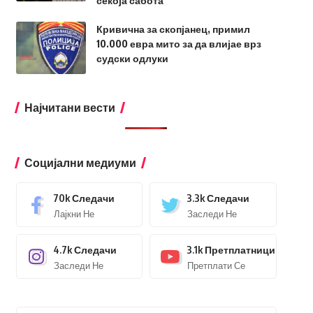
секоја сабота
Кривична за скопјанец, примил
10.000 евра мито за да влијае врз
судски одлуки
Најчитани вести
Социјални медиуми
70k
Следачи
3.3k
Следачи
Лајкни Не
Заследи Не
4.7k
Следачи
3.1k
Претплатници
Заследи Не
Претплати Се