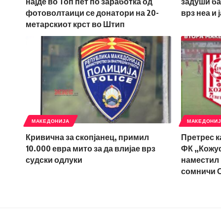
најде во Топ пет по заработка од
задуши ба
фотоволтаици се донатори на 20-
врз неа и 
метарскиот крст во Штип
МАКЕДОНИЈА
МАКЕДОНИ
Кривична за скопјанец, примил
Претрес к
10.000 евра мито за да влијае врз
ФК „Кожуф“
судски одлуки
наместил 
сомничи 