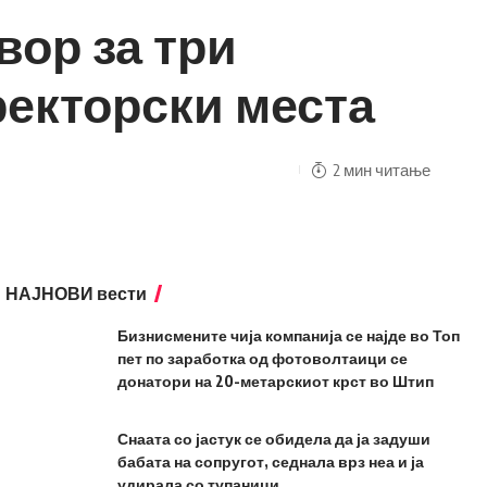
вор за три
ректорски места
2 мин читање
НАЈНОВИ вести
Бизнисмените чија компанија се најде во Топ
пет по заработка од фотоволтаици се
донатори на 20-метарскиот крст во Штип
Снаата со јастук се обидела да ја задуши
бабата на сопругот, седнала врз неа и ја
удирала со тупаници