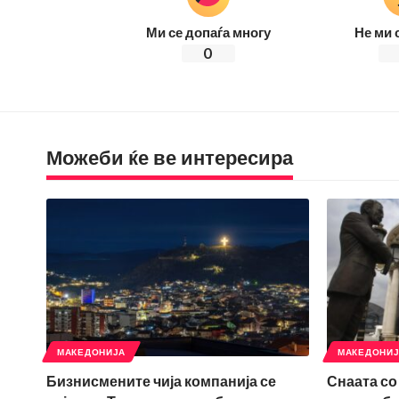
Ми се допаѓа многу
Не ми 
0
Можеби ќе ве интересира
МАКЕДОНИЈА
МАКЕДОНИ
Бизнисмените чија компанија се
Снаата со 