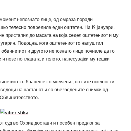
 момент непознато лице, од омраза поради
шко телесно повредиле еден оштетен. На 19 јануари,
ин пристапил до масата на која седел оштетениот и му
Бугарин. Подоцна, кога оштетениот го напуштил
, обвинетиот и другото непознато лице почнале да го
е и нозе по главата и телото, нанесувајќи му тешки
бвинетиот се бранеше со молчење, но сите околности
сведоци на настанот и со обезбедените снимки од
Обвинителството.
т суд во Охрид достави и посебен предлог за
бвинетиот, бидејќи се уште постои опасност тој да се