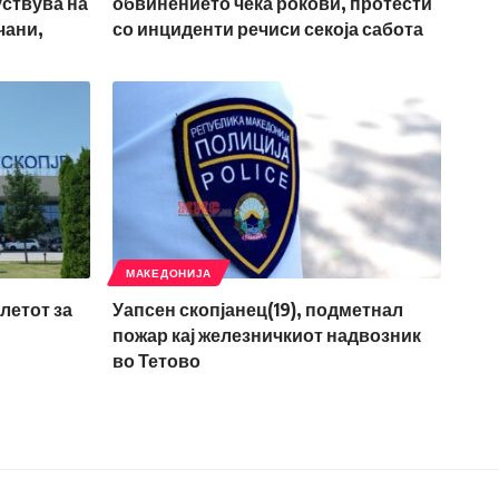
уствува на
обвинението чека рокови, протести
чани,
со инциденти речиси секоја сабота
МАКЕДОНИЈА
летот за
Уапсен скопјанец(19), подметнал
пожар кај железничкиот надвозник
во Тетово