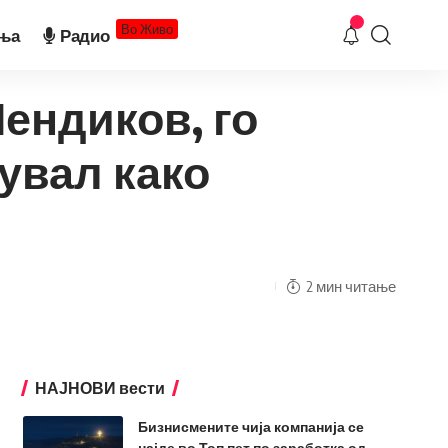
Во Живо
ња
Радио
Пендиков, го
увал како
2 мин читање
НАЈНОВИ вести
Бизнисмените чија компанија се
најде во Топ пет по заработка од