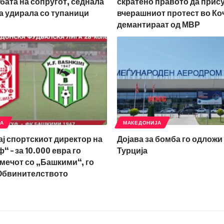
бата на сопругот, седнала
скратено правото да прис
ја удирала со тупаници
вчерашниот протест во Ко
демантираат од МВР
ЈА
МАКЕДОНИЈА
ај спортскиот директор на
Дојава за бомба го одложи 
 – за 10.000 евра го
Турција
мечот со „Башкими“, го
Обвинителството