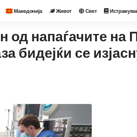
Македонија
Живот
Свет
Истражува
н од напаѓачите на 
за бидејќи се изјасн