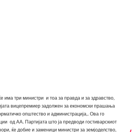
е има три министри и тоа за правда и за здравство,
ицијата вицепремиер задолжен за економски прашања
орматичко општество и администрација,. Ова го
ии од АА. Партијата што ја предводи гостиварскиот
ори, ќе добие и заменици министри за земјоделство,