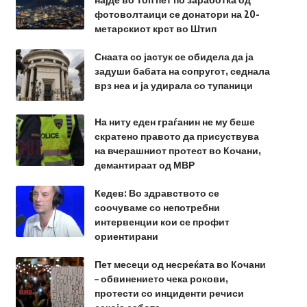
фотоволтаици се донатори на 20-
метарскиот крст во Штип
Снаата со јастук се обидела да ја
задуши бабата на сопругот, седнала
врз неа и ја удирала со тупаници
На ниту еден граѓанин не му беше
скратено правото да присуствува
на вчерашниот протест во Кочани,
демантираат од МВР
Кедев: Во здравството се
соочуваме со непотребни
интервенции кои се профит
ориентирани
Пет месеци од несреќата во Кочани
– обвинението чека рокови,
протести со инциденти речиси