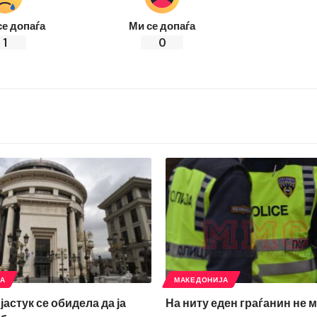
се допаѓа
Ми се допаѓа
1
0
ЈА
МАКЕДОНИЈА
јастук се обидела да ја
На ниту еден граѓанин не 