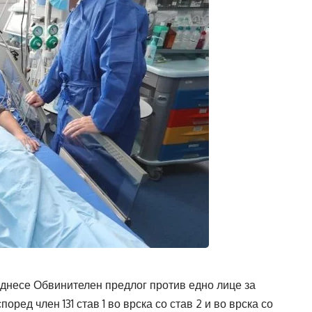
днесе Обвинителен предлог против едно лице за
ред член 131 став 1 во врска со став 2 и во врска со