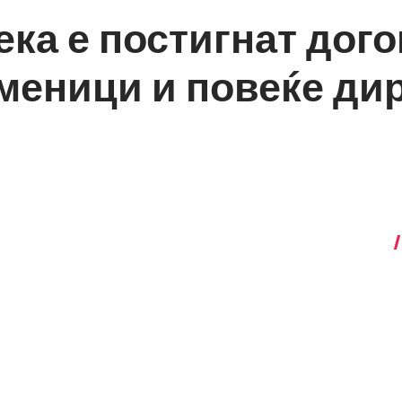
ка е постигнат дого
меници и повеќе ди