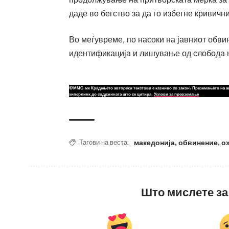
даде во бегство за да го избегне кривичн
Во меѓувреме, по насоки на јавниот обвин
идентификација и лишување од слобода на
©ММС.мк Крадењето авторски текстови е казниво со закон. Преземањето на а
хиперлинк до содржината што се цитира.
Услови за превземање
македонија
,
обвинение
,
о
Тагови на веста:
Што мислете за