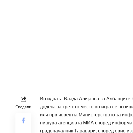
Во идната Влада Алијанса за Албанците ќ
додека за третото место во игра се поз
Сподели
или прв човек на Министерството за инф
пишува агенцијата МИА според информац
градоначалник Таравари, според овие изв