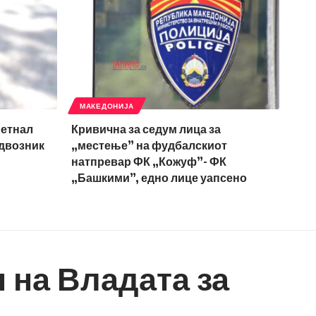
МАКЕДОНИЈА
метнал
Кривична за седум лица за
адвозник
„местење” на фудбалскиот
натпревар ФК „Кожуф”- ФК
„Башкими”, едно лице уапсено
 на Владата за