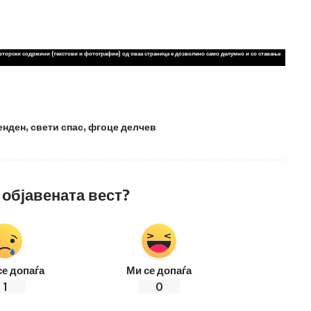
вторски содржини (текстови и фотографии) од оваа страница е дозволено само делумно и со ставање
енден
,
свети спас
,
фгоце делчев
 објавената вест?
се допаѓа
Ми се допаѓа
1
0