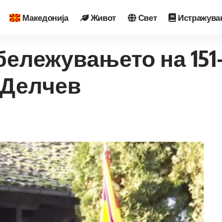
Македонија
Живот
Свет
Истражува
бележувањето на 15
 Делчев