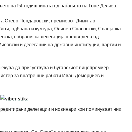
њето на 151-годишнината од раѓањето на Гоце Делчев.
ата Стево Пендаровски, премиерот Димитар
боти, одбрана и култура, Оливер Спасовски, Славјанка
евска, собраниска делегација предводена од
Мисовски и делегации на државни институции, партии и
чекува да присуствува и бугарскиот вицепремиер
инистер за внатрешни работи Иван Демерџиев и
акредитирани делегации и новинари кои поминуваат низ
олу црквата „Св. Спас“ и по целата должина на