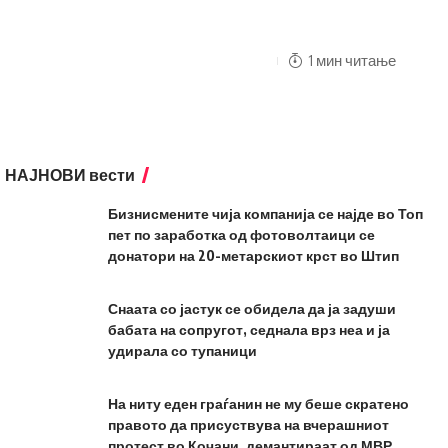
1 мин читање
НАЈНОВИ вести
Бизнисмените чија компанија се најде во Топ
пет по заработка од фотоволтаици се
донатори на 20-метарскиот крст во Штип
Снаата со јастук се обидела да ја задуши
бабата на сопругот, седнала врз неа и ја
удирала со тупаници
На ниту еден граѓанин не му беше скратено
правото да присуствува на вчерашниот
протест во Кочани, демантираат од МВР