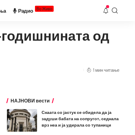
Во Живо
ња
Радио
1-годишнината од
1 мин читање
НАЈНОВИ вести
Снаата со јастук се обидела да ја
задуши бабата на сопругот, седнала
врз неа и ја удирала со тупаници