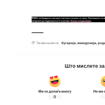
©ММС.мк Крадењето авторски текстови е казниво со закон. Преземањето на а
хиперлинк до содржината што се цитира.
Услови за превземање
бугарија
,
македонија
,
род
Тагови на веста:
Што мислете за
Ми се допаѓа многу
Не ми 
0