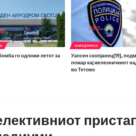
ЈА
МАКЕДОНИЈА
 бомба го одложи летот за
Уапсен скопјанец(19), под
пожар кај железничкиот н
во Тетово
елективниот пристап
 медиуми