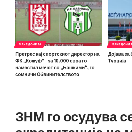
МАКЕДОНИЈА
МАКЕДОНИ
Претрес кај спортскиот директор на
Дојава за
ФК „Кожуф“ – за 10.000 евра го
Турција
наместил мечот со „Башкими“, го
сомничи Обвинителството
ЗНМ го осудува с
акредитација на