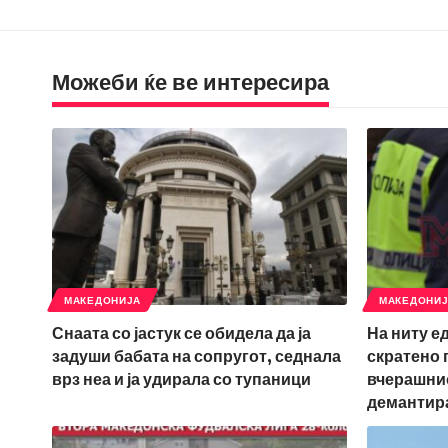
Можеби ќе ве интересира
МАКЕДОНИЈА
МАКЕДОНИ
Снаата со јастук се обидела да ја
На ниту е
задуши бабата на сопругот, седнала
скратено 
врз неа и ја удирала со тупаници
вчерашнио
демантир