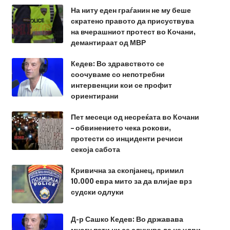
На ниту еден граѓанин не му беше
скратено правото да присуствува
на вчерашниот протест во Кочани,
демантираат од МВР
Кедев: Во здравството се
соочуваме со непотребни
интервенции кои се профит
ориентирани
Пет месеци од несреќата во Кочани
– обвинението чека рокови,
протести со инциденти речиси
секоја сабота
Кривична за скопјанец, примил
10.000 евра мито за да влијае врз
судски одлуки
Д-р Сашко Кедев: Во државава
многу пати ни се случува да не удри