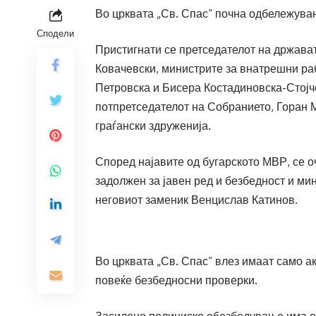
Во црквата „Св. Спас“ почна одбележува
Сподели
Пристигнати се претседателот на држав
Ковачевски, министрите за внатрешни ра
Петровска и Бисера Костадиновска-Стојч
потпретседателот на Собранието, Горан 
граѓански здруженија.
Според најавите од бугарското МВР, се о
задолжен за јавен ред и безбедност и м
неговиот заменик Венцислав Катинов.
Во црквата „Св. Спас“ влез имаат само 
повеќе безбедносни проверки.
Засилено полициско обезбедување има ок