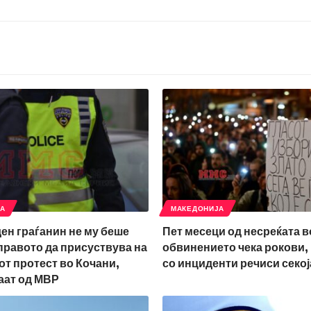
ЈА
МАКЕДОНИЈА
ден граѓанин не му беше
Пет месеци од несреќата в
правото да присуствува на
обвинението чека рокови,
т протест во Кочани,
со инциденти речиси секој
аат од МВР