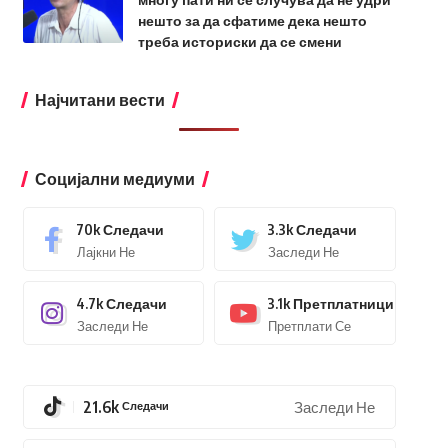
нешто за да сфатиме дека нешто
треба историски да се смени
Најчитани вести
Социјални медиуми
70k
Следачи
3.3k
Следачи
Лајкни Не
Заследи Не
4.7k
Следачи
3.1k
Претплатници
Заследи Не
Претплати Се
21.6k
Следачи
Заследи Не