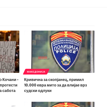
МАКЕДОНИЈА
о Кочани –
Кривична за скопјанец, примил
 протести
10.000 евра мито за да влијае врз
а сабота
судски одлуки