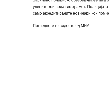
улиците кои водат до храмот. Полицијата
само акредитираните новинари кои помин
Погледнете го видеото од МИА: