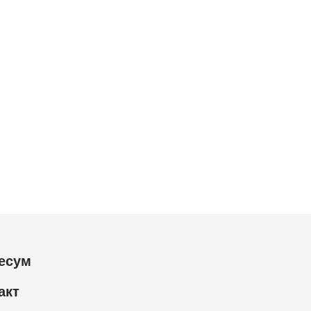
есум
акт