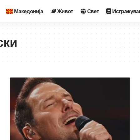
Македонија
Живот
Свет
Истражува
ски