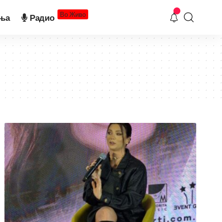
Во Живо
ња
Радио