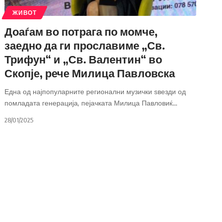
ЖИВОТ
Доаѓам во потрага по момче,
заедно да ги прославиме „Св.
Трифун“ и „Св. Валентин“ во
Скопје, рече Милица Павловска
Една од најпопуларните регионални музички ѕвезди од
помладата генерација, пејачката Милица Павловиќ
…
28/01/2025