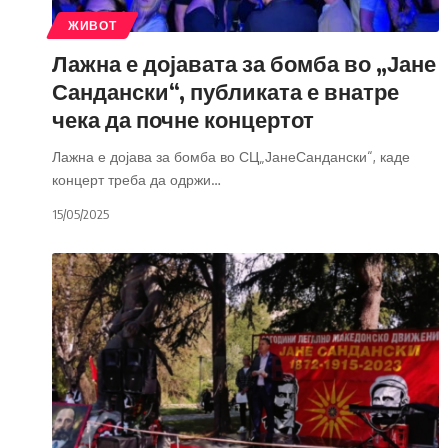
ЖИВОТ
Лажна е дојавата за бомба во „Јане
Сандански“, публиката е внатре
чека да почне концертот
Лажна е дојава за бомба во СЦ„ЈанеСандански“, каде
концерт треба да одржи
…
15/05/2025