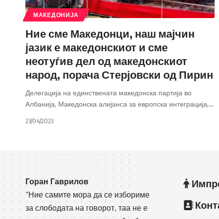
МАКЕДОНИЈА
Ние сме Македонци, наш мајчин
јазик е македонскиот и сме
неотуѓив дел од македонскиот
народ, порача Стерјовски од Пирин
Делегација на единствената македонска партија во
Албанија, Македонска алијанса за европска интеграција,
…
23/04/2023
Горан Гаврилов
Импр
“Ние самите мора да се избориме
Конт
за слободата на говорот, таа не е