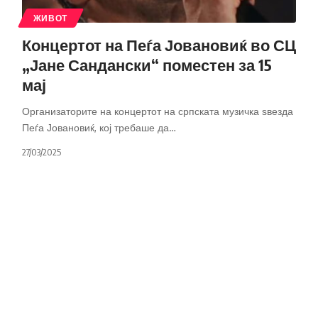
ЖИВОТ
Концертот на Пеѓа Јовановиќ во СЦ
„Јане Сандански“ поместен за 15
мај
Организаторите на концертот на српската музичка ѕвезда
Пеѓа Јовановиќ, кој требаше да
…
27/03/2025