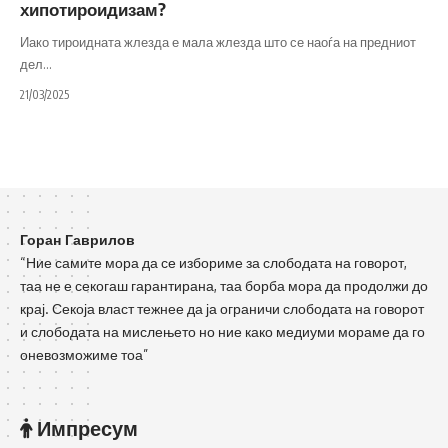
хипотироидизам?
Иако тироидната жлезда е мала жлезда што се наоѓа на предниот
дел
…
21/03/2025
Горан Гаврилов
“Ние самите мора да се избориме за слободата на говорот,
таа не е секогаш гарантирана, таа борба мора да продолжи до
крај. Секоја власт тежнее да ја ограничи слободата на говорот
и слободата на мислењето но ние како медиуми мораме да го
оневозможиме тоа”
Импресум