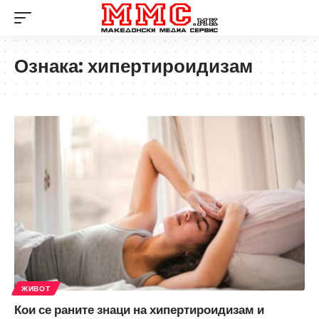
Ознака:
хипертироидизам
ЖИВОТ
Кои се раните знаци на хипертироидизам и