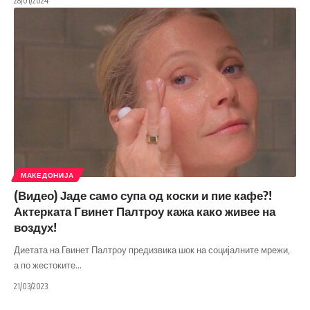
28/01/2024
МАКЕДОНИЈА
(Видео) Јаде само супа од коски и пие кафе?!
Актерката Гвинет Палтроу кажа како живее на
воздух!
Диетата на Гвинет Палтроу предизвика шок на социјалните мрежи,
а по жестоките
…
21/03/2023