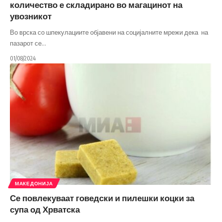
количество е складирано во магацинот на
увозникот
Во врска со шпекулациите објавени на социјалните мрежи дека на
пазарот се
…
01/08/2024
МАКЕДОНИЈА
Се повлекуваат говедски и пилешки коцки за
супа од Хрватска