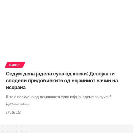
ЖИВОТ
Седум дена јадела супа од коски: Девојка ги
сподели придобивките од нејзиниот начин на
исхрана
Што е повкусно од домашната супа која ја јадеме за ручек?
Домашната
…
27/02/2023