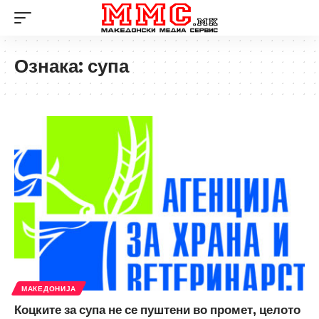
Ознака:
супа
МАКЕДОНИЈА
Коцките за супа не се пуштени во промет, целото