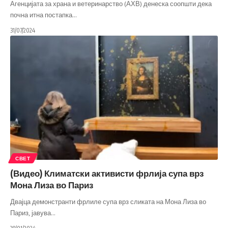
Агенцијата за храна и ветеринарство (АХВ) денеска соопшти дека
почна итна постапка
…
31/07/2024
СВЕТ
(Видео) Климатски активисти фрлија супа врз
Мона Лиза во Париз
Двајца демонстранти фрлиле супа врз сликата на Мона Лиза во
Париз, јавува
…