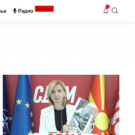
Во Живо
ња
Радио