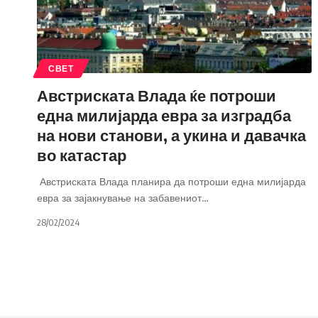
СВЕТ
Австриската Влада ќе потроши
една милијарда евра за изградба
на нови станови, а укина и давачка
во катастар
Австриската Влада планира да потроши една милијарда
евра за зајакнување на забавениот
…
28/02/2024