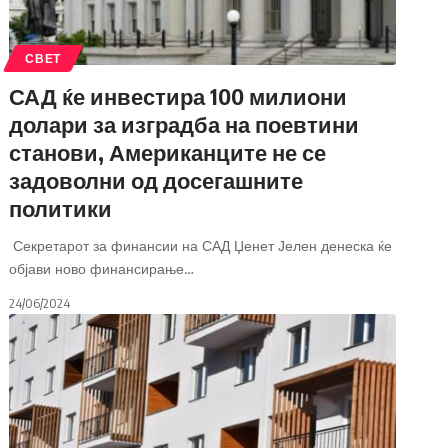
СВЕТ
САД ќе инвестира 100 милиони
долари за изградба на поевтини
станови, Американците не се
задоволни од досегашните
политики
Секретарот за финансии на САД Џенет Јелен денеска ќе
објави ново финансирање
…
24/06/2024