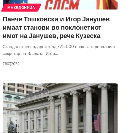
МАКЕДОНИЈА
Панче Тошковски и Игор Јанушев
имаат станови во поклонетиот
имот на Јанушев, рече Кузеска
Скандалот со подарокот од 325.000 евра за герералниот
секретар на Владата, Игор
…
23/07/2024