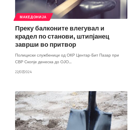
МАКЕДОНИЈА
Преку балконите влегувал и
крадел по станови, штипјанец
заврши во притвор
Полициски службеници од ОКР Центар-Бит Пазар при
СВР Скопје денеска до ОЈО
…
22/07/2024