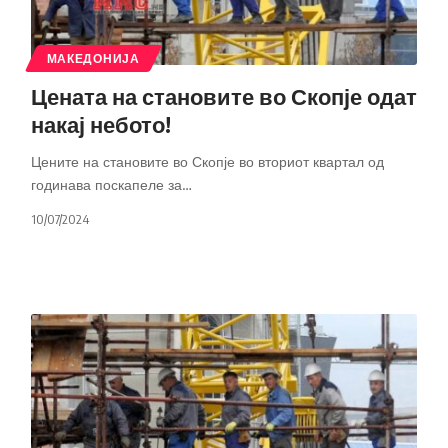
МАКЕДОНИЈА
Цената на становите во Скопје одат
накај небото!
Цените на становите во Скопје во вториот квартал од
годинава поскапеле за
…
10/07/2024