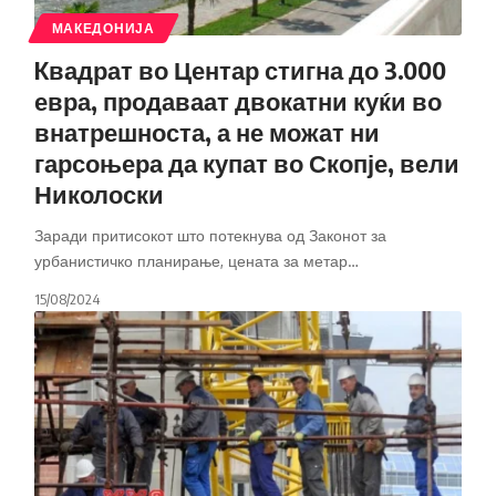
МАКЕДОНИЈА
Kвадрат во Центар стигна до 3.000
евра, продаваат двокатни куќи во
внатрешноста, а не можат ни
гарсоњера да купат во Скопје, вели
Николоски
Заради притисокот што потекнува од Законот за
урбанистичко планирање, цената за метар
…
15/08/2024