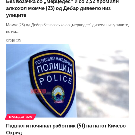
Без возачка со „мерцедес“ и со 2,52 промили
алкохол момче (23) од Дебар дивеело низ
улиците
Момче(23) од Дебар без возачка со „мерцедес“ дивеел низ улиците,
не им
…
31/01/2025
МАКЕДОНИЈА
Паднал и починал работник (51) на патот Кичево-
Охрид