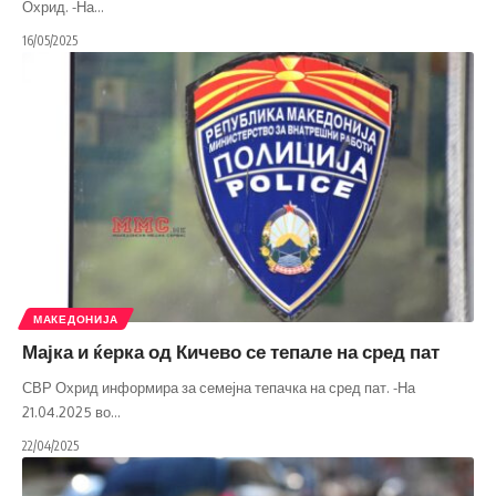
Охрид. -На
…
16/05/2025
МАКЕДОНИЈА
Мајка и ќерка од Кичево се тепале на сред пат
СВР Охрид информира за семејна тепачка на сред пат. -На
21.04.2025 во
…
22/04/2025