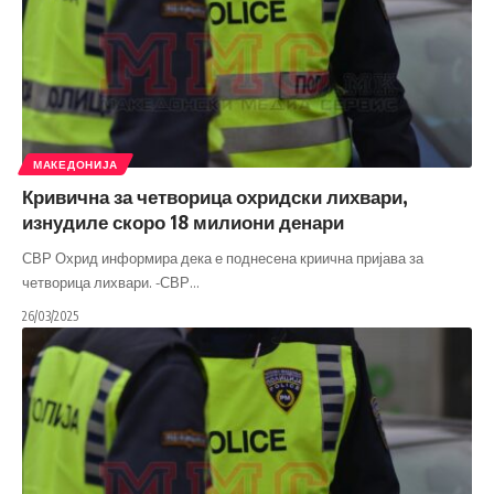
МАКЕДОНИЈА
Кривична за четворица охридски лихвари,
изнудиле скоро 18 милиони денари
СВР Охрид информира дека е поднесена криична пријава за
четворица лихвари. -СВР
…
26/03/2025