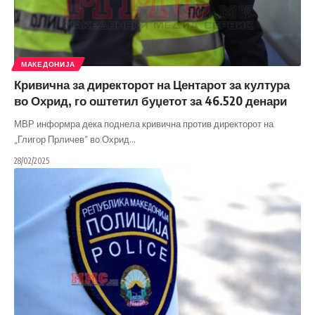
МАКЕДОНИЈА
Кривична за директорот на Центарот за култура
во Охрид, го оштетил буџетот за 46.520 денари
МВР информра дека поднела кривична против директорот на
„Глигор Прличев“ во Охрид
…
28/02/2025