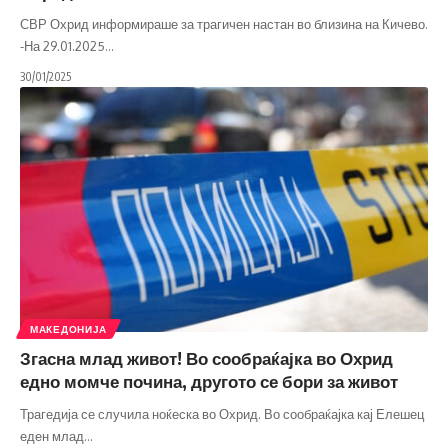
СВР Охрид информираше за трагичен настан во близина на Кичево.
-На 29.01.2025
…
30/01/2025
МАКЕДОНИЈА
Згасна млад живот! Во сообраќајка во Охрид
едно момче почина, другото се бори за живот
Трагедија се случила ноќеска во Охрид. Во сообраќајка кај Елешец
еден млад
…