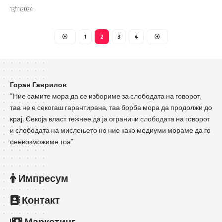
13/11/2024
1
2
3
4
Горан Гаврилов
“Ние самите мора да се избориме за слободата на говорот,
таа не е секогаш гарантирана, таа борба мора да продолжи до
крај. Секоја власт тежнее да ја ограничи слободата на говорот
и слободата на мислењето но ние како медиуми мораме да го
оневозможиме тоа”
Импресум
Контакт
Маркетинг