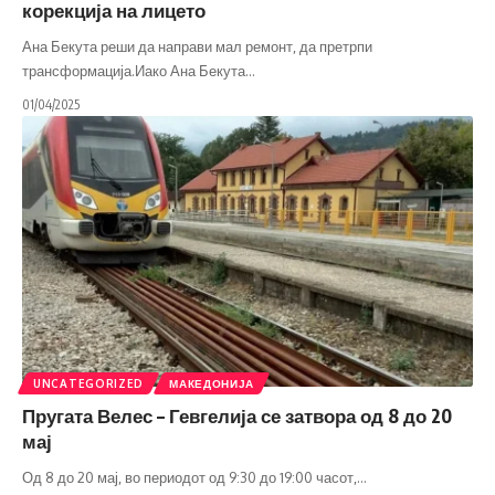
корекција на лицето
Ана Бекута реши да направи мал ремонт, да претрпи
трансформација.Иако Ана Бекута
…
01/04/2025
UNCATEGORIZED
МАКЕДОНИЈА
Пругата Велес – Гевгелија се затвора од 8 до 20
мај
Од 8 до 20 мај, во периодот од 9:30 до 19:00 часот,
…