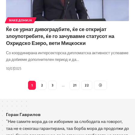
МАКЕДОНИЈА
Ќе се урнат дивоградбите, ќе се откријат
злоупотребите, ќе го зачувавме статусот на
Охридско Езеро, вети Мицкоски
Со координирана интерсекторска дипломатска активност успеавме
да добиеме дополнителен период и да
…
10/07/2025
1
2
3
…
21
22
Горан Гаврилов
“Ние самите мора да се избориме за слободата на говорот,
таа не е секогаш гарантирана, таа борба мора да продолжи до