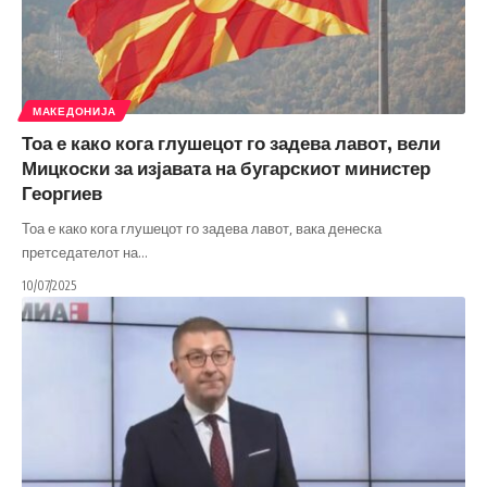
МАКЕДОНИЈА
Тоа е како кога глушецот го задева лавот, вели
Мицкоски за изјавата на бугарскиот министер
Георгиев
Тоа е како кога глушецот го задева лавот, вака денеска
претседателот на
…
10/07/2025