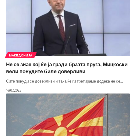
МАКЕДОНИЈА
Не се знае кој ќе ја гради брзата пруга, Мицкоски
вели понудите биле доверливи
Сите понуди се доверливи и така ќе ги третираме додека не се
…
14/07/2025