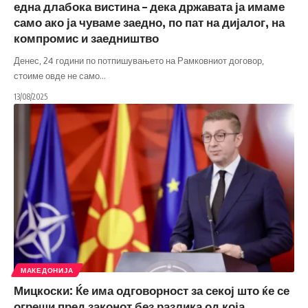
една длабока вистина – дека државата ја имаме
само ако ја чуваме заедно, по пат на дијалог, на
компромис и заедништво
Денес, 24 години по потпишувањето на Рамковниот договор,
стоиме овде не само
…
13/08/2025
МАКЕДОНИЈА
Мицкоски: Ќе има одговорност за секој што ќе се
огреши пред законот без разлика од која