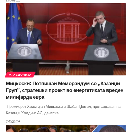
25/07/2025
МАКЕДОНИЈА
Мицкоски: Потпишан Меморандум со „Казанџи
Груп”, стратешки проект во енергетиката вреден
милијарда евра
Премиерот Христијан Мицкоски и Шабан Џемил, претседавач на
Казанџи Холдинг АС, денеска
…
22/07/2025