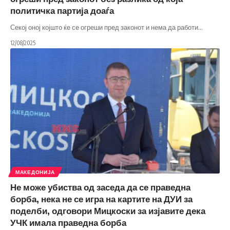
политичка партија доаѓа
Секој оној којшто ќе се огреши пред законот и нема да работи
…
12/08/2025
МАКЕДОНИЈА
Не може убиства од заседа да се праведна
борба, нека не се игра на картите на ДУИ за
поделби, одговори Мицкоски за изјавите дека
УЧК имала праведна борба