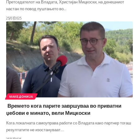
Претседателот на Владата, Христијан Мицкоски, на денешниот
настан по повод пуштањето во
…
25/07/2025
МАКЕДОНИЈА
Времето кога парите завршуваа во приватни
џебови е минато, вели Мицкоски
Кога локалната самоуправа работи со Владата како партнер тогаш
резултатите не изостануваат.
…