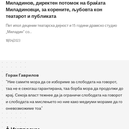
Миладинов, директен потомок на браќата
Миладиновци, за корените, љубовта кон
театарот и публиката
Пет ипол децении театарска дејност и 15 години драмско студио
„Миладин“ со
…
18/04/2023
Горан Гаврилов
“Ние самите мора да се избориме за слободата на говорот,
таа не е секогаш гарантирана, таа борба мора да продолжи до
крај. Секоја власт тежнее да ја ограничи слободата на говорот
и слободата на мислењето но ние како медиуми мораме да го
оневозможиме тоа”