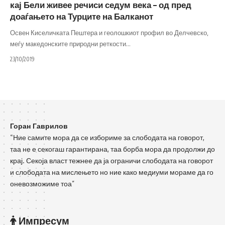
кај Бели живее речиси седум века – од пред
доаѓањето на Турците на Балканот
Освен Киселичката Пештера и геолошкиот профил во Делчевско,
меѓу македонските природни реткости
…
23/10/2019
Горан Гаврилов
“Ние самите мора да се избориме за слободата на говорот,
таа не е секогаш гарантирана, таа борба мора да продолжи до
крај. Секоја власт тежнее да ја ограничи слободата на говорот
и слободата на мислењето но ние како медиуми мораме да го
оневозможиме тоа”
Импресум