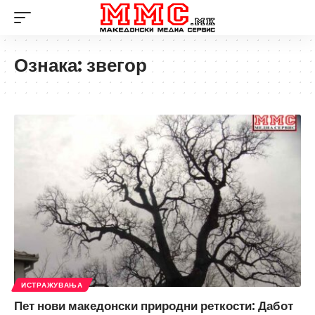
Ознака:
звегор
ИСТРАЖУВАЊА
Пет нови македонски природни реткости: Дабот