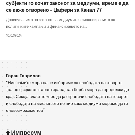
субјекти го кочат законот за медиуми, време е да
се каже отворено – Џафери за Канал 77
Донесувањето на законот за медиумите, финансирањето на
политичките кампањи и финансирањето на
…
10/02/2024
Горан Гаврилов
“Ние самите мора да се избориме за слободата на говорот,
таа не е секогаш гарантирана, таа борба мора да продолжи до
крај. Секоја власт тежнее да ја ограничи слободата на говорот
и слободата на мислењето но ние како медиуми мораме да го
оневозможиме тоа”
Импресум