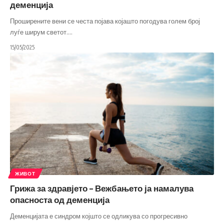
деменција
Проширените вени се честа појава којашто погодува голем број
луѓе ширум светот.
…
15/05/2025
ЖИВОТ
Грижа за здравјето – Вежбањето ја намалува
опасноста од деменција
Деменцијата е синдром којшто се одликува со прогресивно