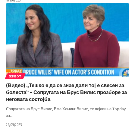
18/10/2023
ЖИВОТ
(Видео) „Тешко е да се знае дали тој е свесен за
болеста“ – Сопругата на Брус Вилис прозборе за
неговата состојба
Сопругата на Брус Вилис, Ема Хеминг Вилис, се појави на Topday
за
…
26/09/2023