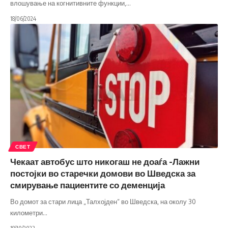
влошување на когнитивните функции,
…
18/06/2024
СВЕТ
Чекаат автобус што никогаш не доаѓа -Лажни
постојки во старечки домови во Шведска за
смирување пациентите со деменција
Во домот за стари лица „Талхојден“ во Шведска, на околу 30
километри
…