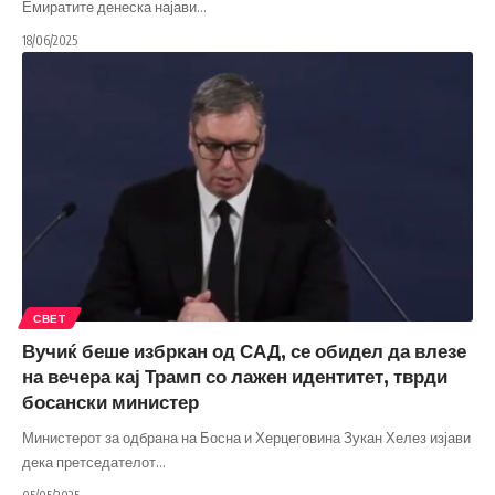
Емиратите денеска најави
…
18/06/2025
СВЕТ
Вучиќ беше избркан од САД, се обидел да влезе
на вечера кај Трамп со лажен идентитет, тврди
босански министер
Министерот за одбрана на Босна и Херцеговина Зукан Хелез изјави
дека претседателот
…