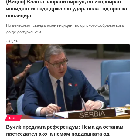
(Видео) Власта направи циркус, во исцениран
инцидент изведе државен удар, велат од српска
опозиција
По денешниот скандалозен инцидент во српското Собрание кога
дојде до туркање и
…
25/11/2024
СВЕТ
Вучиќ предлага референдум: Нема да останам
претседател ако ја немам поддршката од