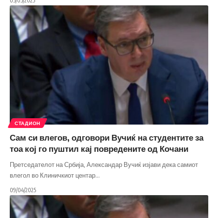
05/05/2025
СТАДИОН
Сам си влегов, одговори Вучиќ на студентите за
тоа кој го пуштил кај повредените од Кочани
Претседателот на Србија, Александар Вучиќ изјави дека самиот
влегол во Клиничкиот центар
…
09/04/2025