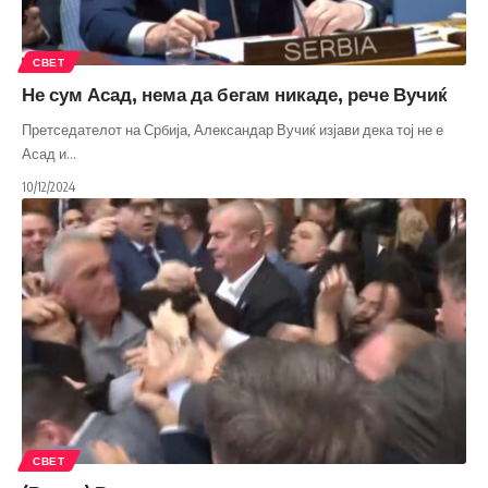
СВЕТ
Не сум Асад, нема да бегам никаде, рече Вучиќ
Претседателот на Србија, Александар Вучиќ изјави дека тој не е
Асад и
…
10/12/2024
СВЕТ