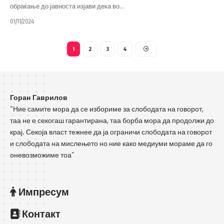
обраќање до јавноста изјави дека во
…
01/11/2024
1
2
3
4
Горан Гаврилов
“Ние самите мора да се избориме за слободата на говорот,
таа не е секогаш гарантирана, таа борба мора да продолжи до
крај. Секоја власт тежнее да ја ограничи слободата на говорот
и слободата на мислењето но ние како медиуми мораме да го
оневозможиме тоа”
Импресум
Контакт