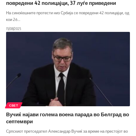
повредени 42 полицајци, 37 луѓе приведени
На синоќешните протести низ Србија се повредени 42 полицајци, од
кои 26
…
15/08/2025
СВЕТ
Вучиќ најави голема воена парада во Белград во
септември
Српскиот претседател Александар Вучиќ за време на престојот во