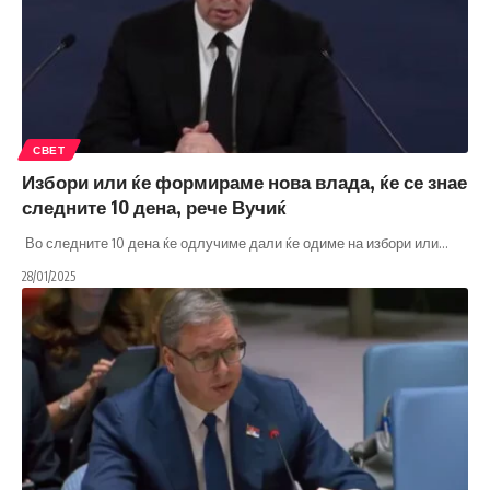
СВЕТ
Избори или ќе формираме нова влада, ќе се знае
следните 10 дена, рече Вучиќ
Во следните 10 дена ќе одлучиме дали ќе одиме на избори или
…
28/01/2025