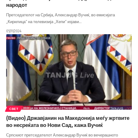
народот
Претседателот на Србија, Александар Вучиќ, во емисијата
„Кирилица“ на телевизија „Хепи“ изјави
…
05/11/2024
СВЕТ
(Видео) Државјанин на Македонија меѓу жртвите
во несреќата во Нови Сад, кажа Вучиќ
Српскиот претседателот Александар Вучиќ во вечерашното