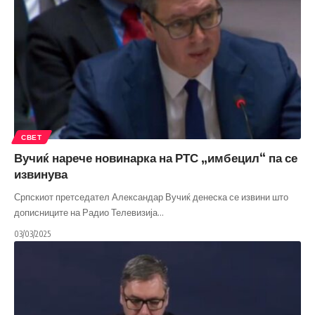
СВЕТ
Вучиќ нарече новинарка на РТС „имбецил“ па се
извинува
Српскиот претседател Александар Вучиќ денеска се извини што
дописниците на Радио Телевизија
…
03/03/2025