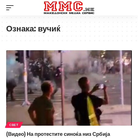
Ознака:
вучиќ
СВЕТ
(Видео) На протестите синоќа низ Србија