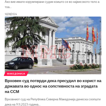
Ако вие имате корумпирани судии коишто се во највисокото тело а
тоа
…
16/08/2024
МАКЕДОНИЈА
Врховен суд потврди дека пресудил во корист на
државата во однос на сопстевноста на зградата
на ССМ
Врховниот суд на Република Северна Македонија денеска соопшти
дека на 9.11.2023 година
…