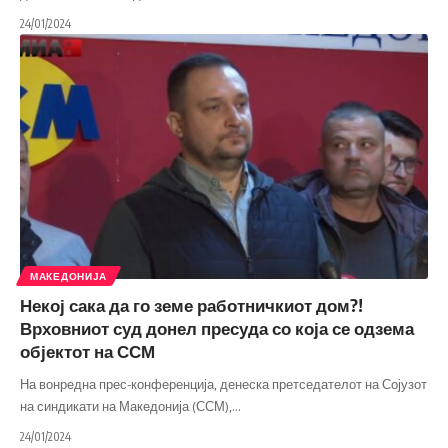
24/01/2024
МАКЕДОНИЈА
Некој сака да го земе работничкиот дом?!
Врховниот суд донел пресуда со која се одзема
објектот на ССМ
На вонредна прес-конференција, денеска претседателот на Сојузот
на синдикати на Македонија (ССМ),
…
24/01/2024