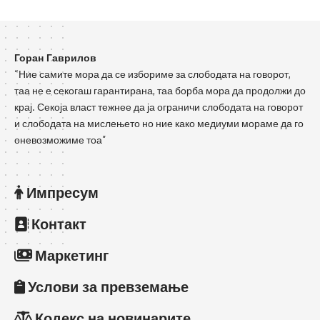
Горан Гаврилов
“Ние самите мора да се избориме за слободата на говорот,
таа не е секогаш гарантирана, таа борба мора да продолжи до
крај. Секоја власт тежнее да ја ограничи слободата на говорот
и слободата на мислењето но ние како медиуми мораме да го
оневозможиме тоа”
Импресум
Контакт
Маркетинг
Услови за превземање
Кодекс на новинарите