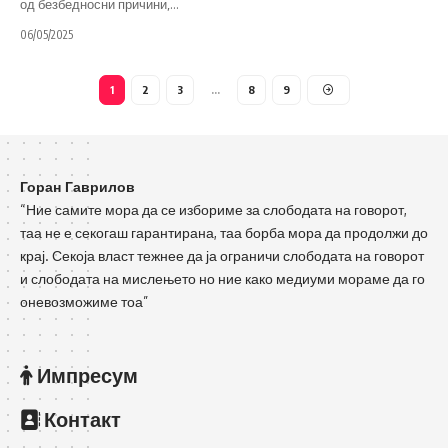
од безбедносни причини,
…
06/05/2025
1
2
3
…
8
9
Горан Гаврилов
“Ние самите мора да се избориме за слободата на говорот,
таа не е секогаш гарантирана, таа борба мора да продолжи до
крај. Секоја власт тежнее да ја ограничи слободата на говорот
и слободата на мислењето но ние како медиуми мораме да го
оневозможиме тоа”
Импресум
Контакт