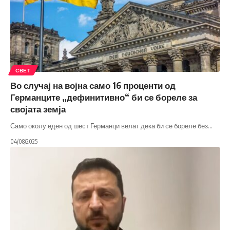
СВЕТ
Во случај на војна само 16 проценти од
Германците „дефинитивно“ би се бореле за
својата земја
Само околу еден од шест Германци велат дека би се бореле без
…
04/08/2025