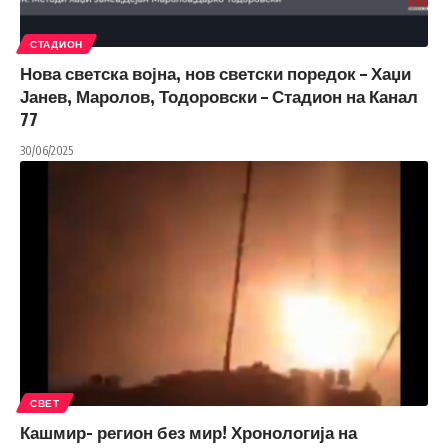
СТАДИОН
Нова светска војна, нов светски поредок – Хаџи
Јанев, Маролов, Тодоровски – Стадион на Канал
77
30/06/2025
СВЕТ
Кашмир- регион без мир! Хронологија на