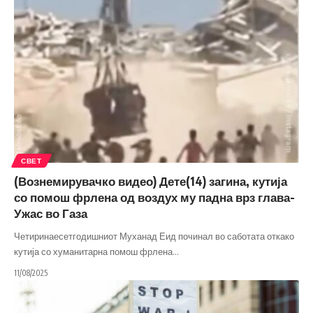
СВЕТ
(Вознемирувачко видео) Дете(14) загина, кутија
со помош фрлена од воздух му падна врз глава-
Ужас во Газа
Четиринаесетгодишниот Муханад Еид починал во саботата откако
кутија со хуманитарна помош фрлена
…
11/08/2025