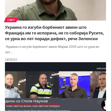
СВЕТ
Украина го изгуби борбениот авион што
Франција им го испорача, не го соборија Русите,
се урна во лет поради дефект, рече Зеленски
Украина го изгуби борбениот авион Мираж 2000 што се урна во
лет
…
23/07/2025