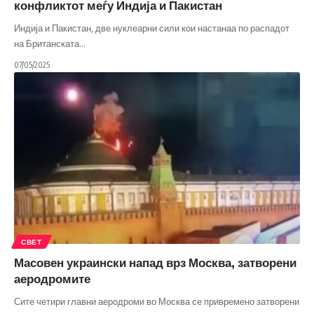
конфликтот меѓу Индија и Пакистан
Индија и Пакистан, две нуклеарни сили кои настанаа по распадот
на Британската
…
07/05/2025
СВЕТ
Масовен украински напад врз Москва, затворени
аеродромите
Сите четири главни аеродроми во Москва се привремено затворени