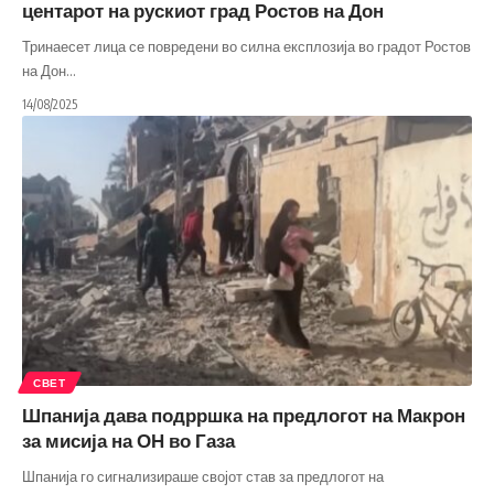
центарот на рускиот град Ростов на Дон
Тринаесет лица се повредени во силна експлозија во градот Ростов
на Дон
…
14/08/2025
СВЕТ
Шпанија дава подрршка на предлогот на Макрон
за мисија на ОН во Газа
Шпанија го сигнализираше својот став за предлогот на