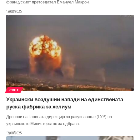
францускиот претседател Емануел Макрон
…
13/08/2025
СВЕТ
Украински воздушни напади на единствената
руска фабрика за хелиум
Дронови на Главната дирекција за разузнавање (ГУР) на
украинското Министерство за одбрана
…
12/08/2025