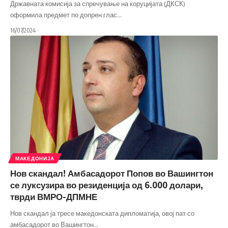
Државната комисија за спречување на коруцијата (ДКСК)
оформила предмет по допрен глас
…
16/07/2024
МАКЕДОНИЈА
Нов скандал! Амбасадорот Попов во Вашингтон
се луксузира во резиденција од 6.000 долари,
тврди ВМРО-ДПМНЕ
Нов скандал ја тресе македонската дипломатија, овој пат со
амбасадорот во Вашингтон
…