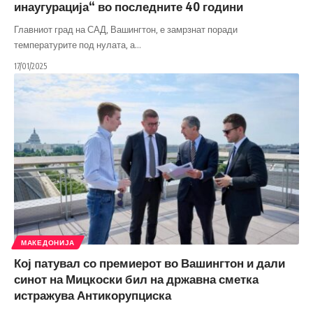
инаугурација“ во последните 40 години
Главниот град на САД, Вашингтон, е замрзнат поради
температурите под нулата, а
…
17/01/2025
МАКЕДОНИЈА
Кој патувал со премиерот во Вашингтон и дали
синот на Мицкоски бил на државна сметка
истражува Антикорупциска