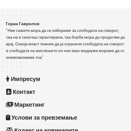
Горан Гаврилов
“Ние самите мора да се избориме за слободата на говорот,
таа не е секогаш гарантирана, таа борба мора да продолжи до
крај. Секоја власт тежнее да ја ограничи слободата на говорот
и слободата на мислењето но ние како медиуми мораме да го
оневозможиме тоа”
Импресум
Контакт
Маркетинг
Услови за превземање
Кодекс на новинарите