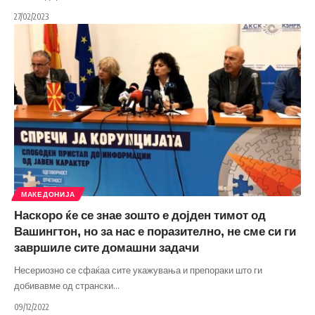
27/02/2023
МАКЕДОНИЈА
Наскоро ќе се знае зошто е дојден тимот од
Вашингтон, но за нас е поразително, не сме си ги
завршиле сите домашни задачи
Несериозно се сфаќаа сите укажувања и препораки што ги
добивавме од странски
…
09/12/2022