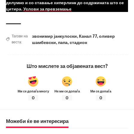
делумно и со ставање хиперлинк до содржината што се
цитира.
Услови за превземање
звонимир јанкулоски
,
Канал 77
,
оливер
Тагови на
веста:
шамбевски
,
папа
,
стадион
Што мислете за објавената вест?
Ми се допаѓа многу
Не ми се допаѓа
Ми се допаѓа
0
0
0
Можеби ќе ве интересира