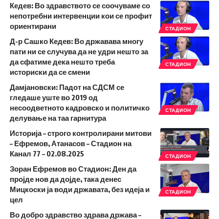
Кедев: Во здравството се соочуваме со
непотребни интервенции кои се профит
ориентирани
СТАДИОН
Д-р Сашко Кедев: Во државава многу
пати ни се случува да не удри нешто за
да сфатиме дека нешто треба
СТАДИОН
историски да се смени
Дамјановски: Падот на СДСМ се
гледаше уште во 2019 од
несоодветното кадровско и политичко
СТАДИОН
делување на таа гарнитура
Историја – строго контролирани митови
– Ефремов, Атанасов – Стадион на
Канал 77 – 02.08.2025
СТАДИОН
Зоран Ефремов во Стадион: Ден да
пројде нов да дојде, така денес
Мицкоски ја води државата, без идеја и
СТАДИОН
цел
Во добро здравство здрава држава –