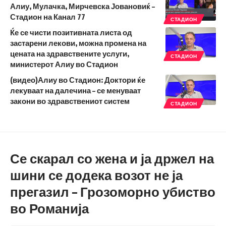
Алиу, Мулачка, Мирчевска Јовановиќ –
Стадион на Канал 77
СТАДИОН
Ќе се чисти позитивната листа од
застарени лекови, можна промена на
цената на здравствените услуги,
СТАДИОН
министерот Алиу во Стадион
(видео)Алиу во Стадион: Доктори ќе
лекуваат на далечина – се менуваат
закони во здравствениот систем
СТАДИОН
Се скарал со жена и ја држел на
шини се додека возот не ја
прегазил – Грозоморно убиство
во Романија