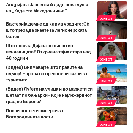
Андријана Јаневска ѝ даде нова душа
на „Каде сте Македончиња”
ЖИВОТ
Бактерија демне од клима уредите: Сѐ
што треба да знаете за легионерската
болест
ЖИВОТ
Што носела Дајана сошиено во
венчаницата? Откриена тајна стара над
40 години
ЖИВОТ
(Видео) Внимавајте што правите на
одмор! Европа со пресолени казни за
туристите
ЖИВОТ
(Видео) Луѓето на улица и во маркети си
шетаат по бањарки – Кој е најлежерниот
град во Европа?
ЖИВОТ
Посни полнети пиперки за
Богородичните пости
ЖИВОТ