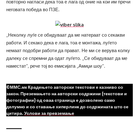
повторно нагласи дека тоа е лага од оние на кои им пречи
неговата победа во ПЗЕ.
„Неколку луѓе се обидуваат да ме натераат со секакви
работи. И секако дека е лага, тоа е монтажа, луѓето
немаат подобри работи да прават. Не ми се верува колку
далеку се спремни да одат луѓето. „Се обидуваат да ме
наместат“, рече тој во емисијата „Амиџи шоу“.
©ММС.мк Крадењето авторски текстови е казниво со
закон. Преземањето на авторски содржини (текстови и
фотографии) од оваа страница е дозволено само
делумно и со ставање хиперлинк до содржината што се
цитира.
Услови за превземање