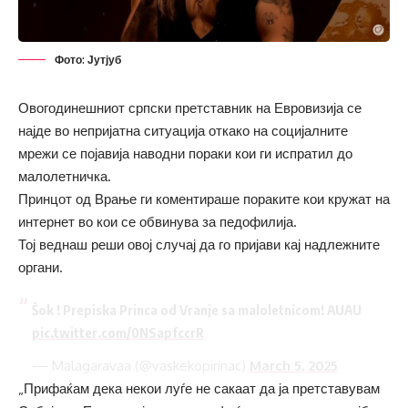
Фото: Јутјуб
Овогодинешниот српски претставник на Евровизија се
најде во непријатна ситуација откако на социјалните
мрежи се појавија наводни пораки кои ги испратил до
малолетничка.
Принцот од Врање ги коментираше пораките кои кружат на
интернет во кои се обвинува за педофилија.
Тој веднаш реши овој случај да го пријави кај надлежните
органи.
Šok ! Prepiska Princa od Vranje sa maloletnicom! AUAU
pic.twitter.com/0NSapfccrR
— Malagaravaa (@vaskekopirinac)
March 5, 2025
„Прифаќам дека некои луѓе не сакаат да ја претставувам