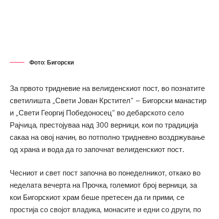
Фото: Бигорски
За првото тридневие на велигденскиот пост, во познатите
светилишта „Свети Јован Крстител“ – Бигорски манастир
и „Свети Георгиј Победоносец“ во дебарското село
Рајчица, престојуваа над 300 верници, кои по традиција
сакаа на овој начин, во потполно тридневно воздржување
од храна и вода да го започнат велигденскиот пост.
Чесниот и свет пост започна во понеделникот, откако во
неделата вечерта на Прочка, големиот број верници, за
кои Бигорскиот храм беше претесен да ги прими, се
простија со својот владика, монасите и едни со други, по