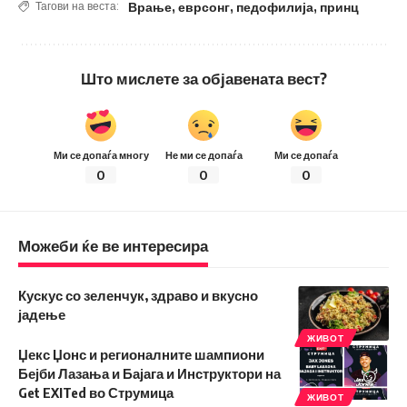
Врање
,
еврсонг
,
педофилија
,
принц
Тагови на веста:
Што мислете за објавената вест?
Ми се допаѓа многу
Не ми се допаѓа
Ми се допаѓа
0
0
0
Можеби ќе ве интересира
Кускус со зеленчук, здраво и вкусно
јадење
ЖИВОТ
Џекс Џонс и регионалните шампиони
Бејби Лазања и Бајага и Инструктори на
Get EXITed во Струмица
ЖИВОТ