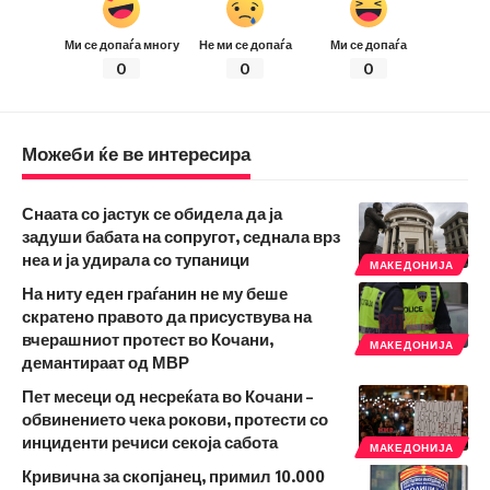
Ми се допаѓа многу
Не ми се допаѓа
Ми се допаѓа
0
0
0
Можеби ќе ве интересира
Снаата со јастук се обидела да ја
задуши бабата на сопругот, седнала врз
неа и ја удирала со тупаници
МАКЕДОНИЈА
На ниту еден граѓанин не му беше
скратено правото да присуствува на
вчерашниот протест во Кочани,
МАКЕДОНИЈА
демантираат од МВР
Пет месеци од несреќата во Кочани –
обвинението чека рокови, протести со
инциденти речиси секоја сабота
МАКЕДОНИЈА
Кривична за скопјанец, примил 10.000