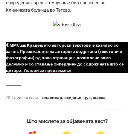
повредениот пред стемнување бил пренесен во
Клиничката болница во Тетово.
©ММС.мк Крадењето авторски текстови е казниво со
закон. Преземањето на авторски содржини (текстови и
фотографии) од оваа страница е дозволено само
делумно и со ставање хиперлинк до содржината што се
цитира.
Услови за превземање
планинар
,
скијање
,
цук
,
шапка
Тагови на веста:
Што мислете за објавената вест?