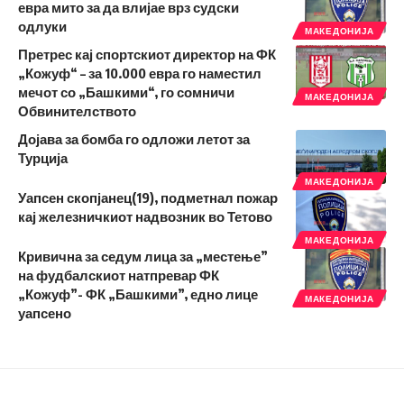
евра мито за да влијае врз судски
одлуки
МАКЕДОНИЈА
Претрес кај спортскиот директор на ФК
„Кожуф“ – за 10.000 евра го наместил
мечот со „Башкими“, го сомничи
МАКЕДОНИЈА
Обвинителството
Дојава за бомба го одложи летот за
Турција
МАКЕДОНИЈА
Уапсен скопјанец(19), подметнал пожар
кај железничкиот надвозник во Тетово
МАКЕДОНИЈА
Кривична за седум лица за „местење”
на фудбалскиот натпревар ФК
„Кожуф”- ФК „Башкими”, едно лице
МАКЕДОНИЈА
уапсено