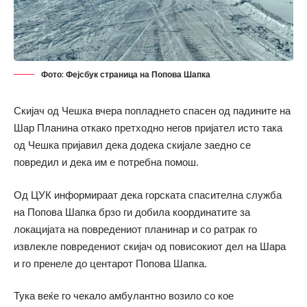
Фото: Фејсбук страница на Попова Шапка
Скијач од Чешка вчера попладнето спасен од падините на
Шар Планина откако претходно негов пријател исто така
од Чешка пријавил дека додека скијале заедно се
повредил и дека им е потребна помош.
Од ЦУК информираат дека горската спасителна служба
на Попова Шапка брзо ги добила координатите за
локацијата на повредениот планинар и со ратрак го
извлекле повредениот скијач од повисокиот дел на Шара
и го пренеле до центарот Попова Шапка.
Тука веќе го чекало амбулантно возило со кое