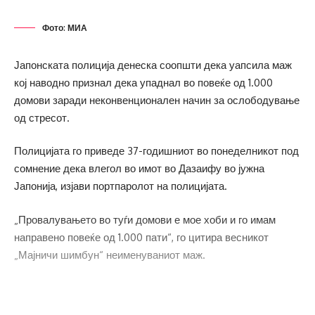
Фото: МИА
Јапонската полиција денеска соопшти дека уапсила маж
кој наводно признал дека упаднал во повеќе од 1.000
домови заради неконвенционален начин за ослободување
од стресот.
Полицијата го приведе 37-годишниот во понеделникот под
сомнение дека влегол во имот во Дазаифу во јужна
Јапонија, изјави портпаролот на полицијата.
„Провалувањето во туѓи домови е мое хоби и го имам
направено повеќе од 1.000 пати“, го цитира весникот
„Мајничи шимбун“ неименуваниот маж.