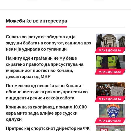
Можеби ќе ве интересира
Снаата со јастук се обидела да ја
задуши бабата на сопругот, седнала врз
неа и ја удирала со тупаници
МАКЕДОНИЈА
На ниту еден граѓанин не му беше
скратено правото да присуствува на
вчерашниот протест во Кочани,
МАКЕДОНИЈА
демантираат од МВР
Пет месеци од несреќата во Кочани –
обвинението чека рокови, протести со
инциденти речиси секоја сабота
МАКЕДОНИЈА
Кривична за скопјанец, примил 10.000
евра мито за да влијае врз судски
одлуки
МАКЕДОНИЈА
Претрес кај спортскиот директор на ФК