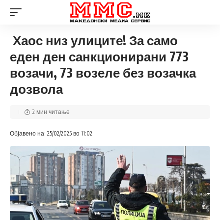
Хаос низ улиците! За само
еден ден санкционирани 773
возачи, 73 возеле без возачка
дозвола
2 мин читање
Објавено на: 25/02/2025 во 11:02