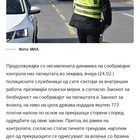
Фото: МИА
Продолжувајќи со несмалената динамика на сообраќајни
контроли низ патиштата во земјава, вчера (24.02.)
полициските службеници од сите сектори за внатрешни
работи, преземаjќи плански мерки, а согласно Законот за
безбедност на сообраќајот на патиштата и Законот за
возила, на ниво на цела држава издадоа вкупно 773
платни налози по основ на прекршоци сторени според
одредбите од овие закони. Притоа, во рамки на
контролите, согласно статистичките трендови, најголем
дел од прекршоците се однесуваат за возење со брзина