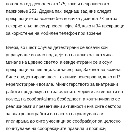
поголема од дозволената 175, како и непрописното
паркирање 252. Додека пак, веднаш зад нив следат
прекршоците за возење без возачка дозвола 73, потоа
некористење на сигурносен појас 48, како и 34 прекршоци
за користење на мобилен телефон при возење.
Вчера, во шест случаи детектирани се возачи кои
управувале возило под дејство на алкохол, петмина
минале на црвено светло, а евидентирани се и осум
прекршоци на пешаци. Согласно, пак, Законот за возила
биле евидентирани шест технички неисправни, како и 17
нерегистрирани возила. Министерството за внатрешни
работи продолжува со засилените мерки и активности во
поглед на сообраќајната безбедност, а континуирано се
реализираат и превентивни активности низ сите сектори
за внатрешни работи во насока на укажувања и
апелирања до сите учесници во сообраќајот за целосно
почитување на сообраќајните правила и прописи,