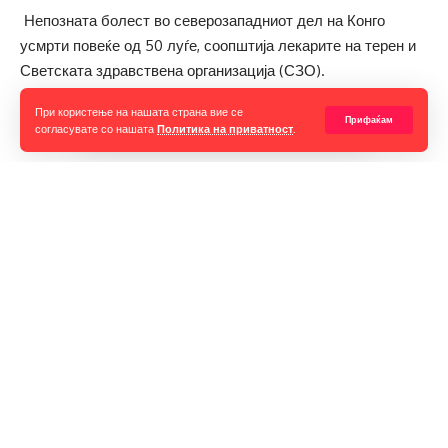
Непозната болест во северозападниот дел на Конго
усмрти повеќе од 50 луѓе, соопштија лекарите на терен и
Светската здравствена организација (СЗО).
При користење на нашата страна вие се
– Интервалот помеѓу почетокот на симптомите и смртта
Прифаќам
согласувате со нашата
Политика на приватност
.
во повеќето случаи е 48 часа, што е сериозна
загриженост, рече Серж Нгалебато, директор на
болницата „Бикоро“, регионален центар за следење
болести.
Избувнувањето на болеста во Конго започна на 21 јануари,
а регистрирани се 419 случаи, вклучително и 53 смртни
случаи.