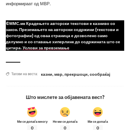
информираат од МВР.
©ММС.мк Крадењето авторски текстови е казниво со
закон. Преземањето на авторски содржини (текстови и
фотографии) од оваа страница е дозволено само
делумно и со ставање хиперлинк до содржината што се
цитира.
Услови за превземање
казни
,
мвр
,
прекршоци
,
сообраќај
Тагови на веста:
Што мислете за објавената вест?
Ми се допаѓа многу
Не ми се допаѓа
Ми се допаѓа
0
0
0