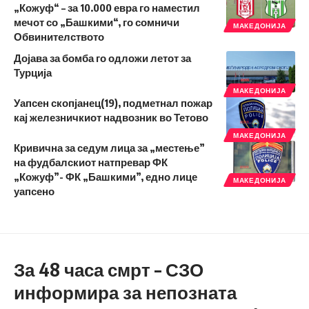
„Кожуф“ – за 10.000 евра го наместил
мечот со „Башкими“, го сомничи
МАКЕДОНИЈА
Обвинителството
Дојава за бомба го одложи летот за
Турција
МАКЕДОНИЈА
Уапсен скопјанец(19), подметнал пожар
кај железничкиот надвозник во Тетово
МАКЕДОНИЈА
Кривична за седум лица за „местење”
на фудбалскиот натпревар ФК
„Кожуф”- ФК „Башкими”, едно лице
МАКЕДОНИЈА
уапсено
За 48 часа смрт – СЗО
информира за непозната