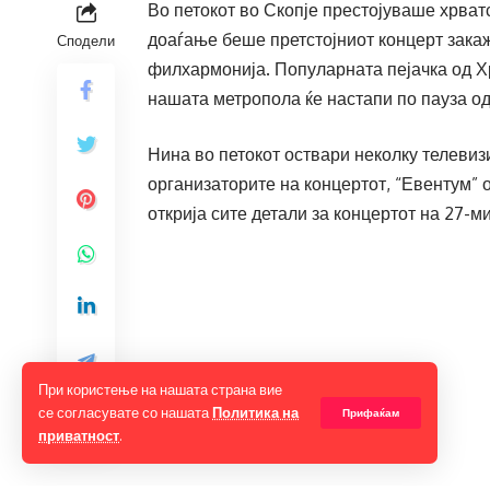
Во петокот во Скопје престојуваше хрват
доаѓање беше претстојниот концерт зака
Сподели
филхармонија. Популарната пејачка од Х
нашата метропола ќе настапи по пауза од
Нина во петокот оствари неколку телевизи
организаторите на концертот, “Евентум”
открија сите детали за концертот на 27-м
При користење на нашата страна вие
се согласувате со нашата
Политика на
Прифаќам
приватност
.