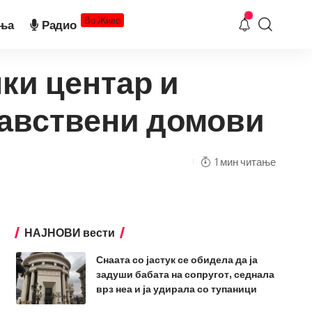
Во Живо
ња
Радио
ки центар и
равствени домови
1 мин читање
НАЈНОВИ вести
Снаата со јастук се обидела да ја
задуши бабата на сопругот, седнала
врз неа и ја удирала со тупаници