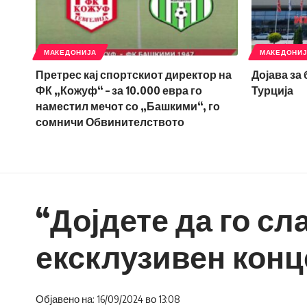
МАКЕДОНИЈА
МАКЕДОНИ
Претрес кај спортскиот директор на
Дојава за
ФК „Кожуф“ – за 10.000 евра го
Турција
наместил мечот со „Башкими“, го
сомничи Обвинителството
“Дојдете да го сл
ексклузивен конц
Објавено на: 16/09/2024 во 13:08