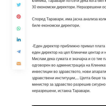
клиника, Таравари потсети дека кога бил
30 економски директори. Неразрешени оста
Според Таравари, има јасна анализа колк
биле економски директори.
-Еден директор приближно примал плата о
еден директор на цел Клинички центар и 
Мислам дека сумата е значајна и со тие п
одговорен во администрација на Клиникат
инвестиции во здравството, нови апарати
здравствени институции,… Целта беше таа,
министер за здравство разрешив сигурно о
неразрешени, истакна Таравари.