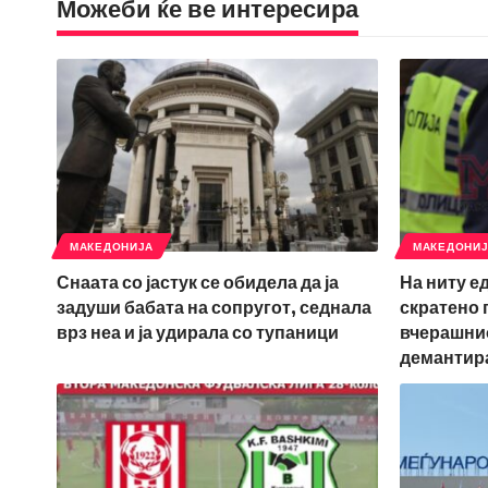
Можеби ќе ве интересира
МАКЕДОНИЈА
МАКЕДОНИ
Снаата со јастук се обидела да ја
На ниту е
задуши бабата на сопругот, седнала
скратено 
врз неа и ја удирала со тупаници
вчерашнио
демантир