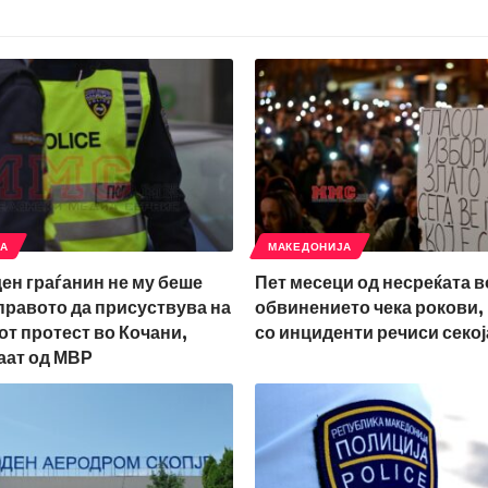
ЈА
МАКЕДОНИЈА
ден граѓанин не му беше
Пет месеци од несреќата в
правото да присуствува на
обвинението чека рокови,
т протест во Кочани,
со инциденти речиси секој
аат од МВР