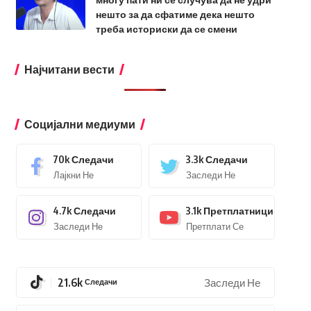
нешто за да сфатиме дека нешто
треба историски да се смени
Најчитани вести
Социјални медиуми
70k
Следачи
3.3k
Следачи
Лајкни Не
Заследи Не
4.7k
Следачи
3.1k
Претплатници
Заследи Не
Претплати Се
21.6k
Следачи
Заследи Не