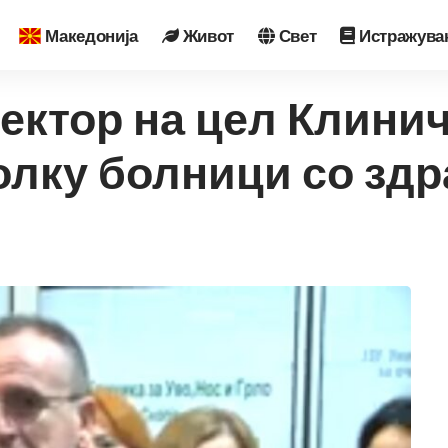
Македонија
Живот
Свет
Истражува
ектор на цел Клинич
олку болници со зд