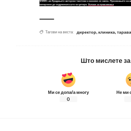
©ММС.мк Крадењето авторски текстови е казниво со закон. Преземањето на а
хиперлинк до содржината што се цитира.
Услови за превземање
директор
,
клиника
,
тарав
Тагови на веста:
Што мислете за
Ми се допаѓа многу
Не ми 
0