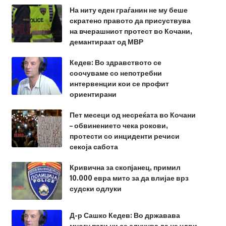
На ниту еден граѓанин не му беше
скратено правото да присуствува
на вчерашниот протест во Кочани,
демантираат од МВР
Кедев: Во здравството се
соочуваме со непотребни
интервенции кои се профит
ориентирани
Пет месеци од несреќата во Кочани
– обвинението чека рокови,
протести со инциденти речиси
секоја сабота
Кривична за скопјанец, примил
10.000 евра мито за да влијае врз
судски одлуки
Д-р Сашко Кедев: Во државава
многу пати ни се случува да не удри