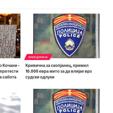
МАКЕДОНИЈА
о Кочани –
Кривична за скопјанец, примил
 протести
10.000 евра мито за да влијае врз
а сабота
судски одлуки