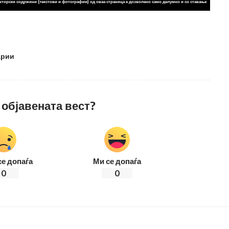
вторски содржини (текстови и фотографии) од оваа страница е дозволено само делумно и со ставање
арии
 објавената вест?
се допаѓа
Ми се допаѓа
0
0