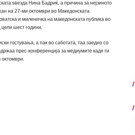
ската ѕвезда Нина Бадриќ, а причина за нејзиното
жан на 27-ми октомври во Македонската
рватска и миленичка на македонската публика во
 цели шест години.
ски гостувања, а пак во саботата, таа заедно со
 одржаа прес-конференција за медиумите каде ги
и октомври.