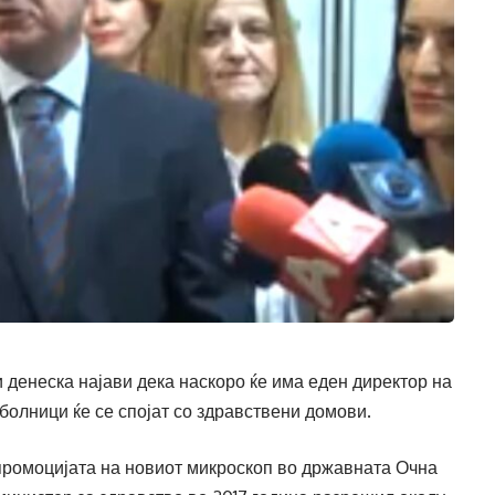
денеска најави дека наскоро ќе има еден директор на
 болници ќе се спојат со здравствени домови.
промоцијата на новиот микроскоп во државната Очна