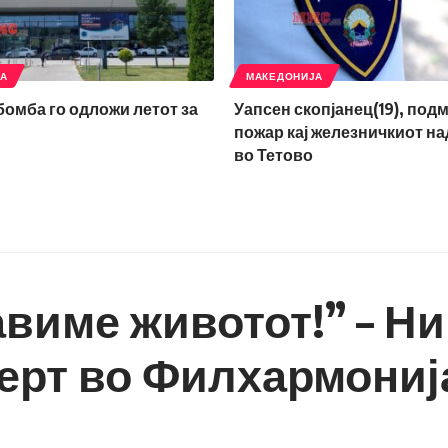
ЈА
МАКЕДОНИЈА
 бомба го одложи летот за
Уапсен скопјанец(19), под
пожар кај железничкиот н
во Тетово
авиме животот!” – Н
ерт во Филхармониј