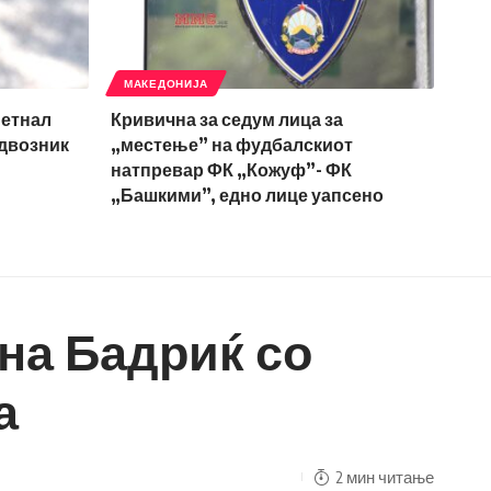
МАКЕДОНИЈА
метнал
Кривична за седум лица за
адвозник
„местење” на фудбалскиот
натпревар ФК „Кожуф”- ФК
„Башкими”, едно лице уапсено
ина Бадриќ со
а
2 мин читање