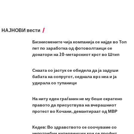
НАЈНОВИ вести
Бизнисмените чија компанија се најде во Топ
пет по заработка од фотоволтаици се
донатори на 20-метарскиот крст во Штип
Снаата со јастук се обидела да ја задуши
бабата на сопругот, седнала врз неа и ја
удирала со тупаници
На ниту еден граѓанин не му беше скратено
правото да присуствува на вчерашниот
протест во Кочани, демантираат од МВР
Кедев: Во здравството се соочуваме со
непотребни интервенции кои се профит