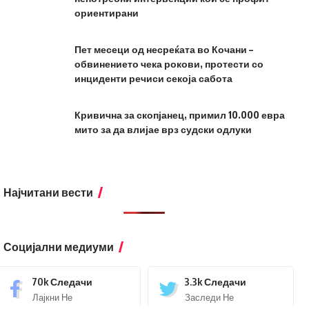
ориентирани
Пет месеци од несреќата во Кочани –
обвинението чека рокови, протести со
инциденти речиси секоја сабота
Кривична за скопјанец, примил 10.000 евра
мито за да влијае врз судски одлуки
Најчитани вести
Социјални медиуми
70k
Следачи
3.3k
Следачи
Лајкни Не
Заследи Не