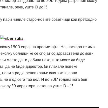
 министер за здравство во 2017 година разрешил околу
нале, рече, уште 10 до 15.
у пари чиниле старо-новите советници кои претходно
колу 1 500 евра, па пресметајте. Но, наскоро ќе има
неколку болници ќе се спојат со здравствени домови.
ари место да ги добива некој што може да биде
а, да не биде директор, би плаќале повеќе
, нови згради, реновирање клиники и јавни
 не е од сега таа цел. И во 2017 година кога бев
колу 30 директори, останаа уште 10 – 15