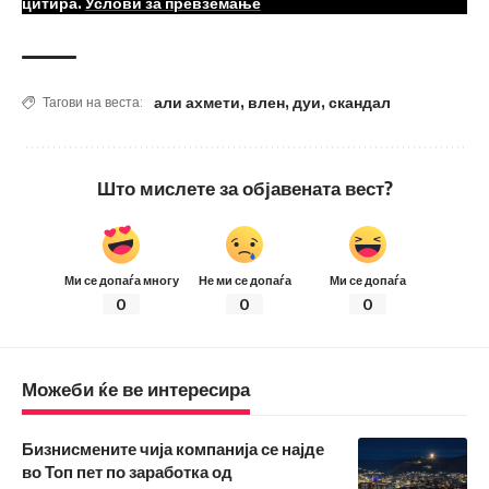
цитира.
Услови за превземање
али ахмети
,
влен
,
дуи
,
скандал
Тагови на веста:
Што мислете за објавената вест?
Ми се допаѓа многу
Не ми се допаѓа
Ми се допаѓа
0
0
0
Можеби ќе ве интересира
Бизнисмените чија компанија се најде
во Топ пет по заработка од