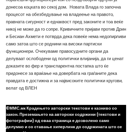
донесоа коцката во секој дом. Новата Влада го започна
процесот на обезбедување на владеење на правото,
правната сигурност и еднаквост пред законите и тоа веќе
никој не може да го сопре. Кривичните пријави против Дрин
и Бесиан Ахмети е потврда дека повеќе нема недопирливи
само затоа што се роднини на високи партиски
функционери. Очекуваме правосудните органи да
делуваат ослободени од политички влијанија, да ги ценат
доказите во фер и транспарентна постапка што ќе
придонесе за враќање на довербата на граѓаните дека
правдата е достижна и за највисоките политички кругови,
велат од ВЛЕН
©ММС.мк Крадењето авторски текстови е казниво со
закон. Преземањето на авторски содржини (текстови и
фотографии) од оваа страница е дозволено само
делумно и со ставање хиперлинк до содржината што се