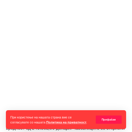
Царинските службеници на Меѓународниот Аеродром во
При користење на нашата страна вие се
Прифаќам
Скопје, вчера запленија осум рачни часовници со вкупна
согласувате со нашата
Политика на приватност
.
вредност од 240.862,00 денари. Часовниците се откриени