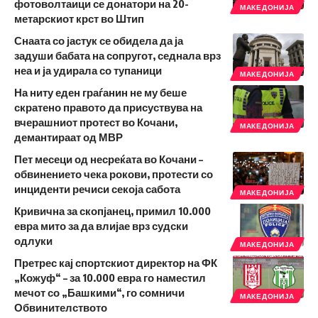
фотоволтаици се донатори на 20-
МАКЕДОНИЈА
метарскиот крст во Штип
Снаата со јастук се обидела да ја
задуши бабата на сопругот, седнала врз
неа и ја удирала со тупаници
МАКЕДОНИЈА
На ниту еден граѓанин не му беше
скратено правото да присуствува на
вчерашниот протест во Кочани,
МАКЕДОНИЈА
демантираат од МВР
Пет месеци од несреќата во Кочани –
обвинението чека рокови, протести со
инциденти речиси секоја сабота
МАКЕДОНИЈА
Кривична за скопјанец, примил 10.000
евра мито за да влијае врз судски
одлуки
МАКЕДОНИЈА
Претрес кај спортскиот директор на ФК
„Кожуф“ – за 10.000 евра го наместил
мечот со „Башкими“, го сомничи
МАКЕДОНИЈА
Обвинителството