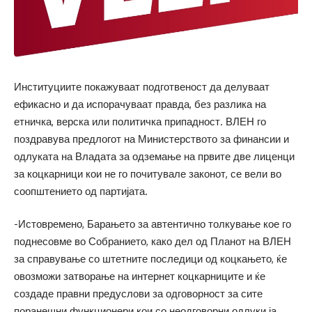
Институциите покажуваат подготвеност да делуваат
ефикасно и да испорачуваат правда, без разлика на
етничка, верска или политичка припадност. ВЛЕН го
поздравува предлогот на Министерството за финансии и
одлуката на Владата за одземање на првите две лиценци
за коцкарници кои не го почитувале законот, се вели во
соопштението од партијата.
-Истовремено, Барањето за автентично толкување кое го
поднесовме во Собранието, како дел од Планот на ВЛЕН
за справување со штетните последици од коцкањето, ќе
овозможи затворање на интернет коцкарниците и ќе
создаде правни предуслови за одговорност за сите
поранешни функционери кои со неодговорни одлуки ја