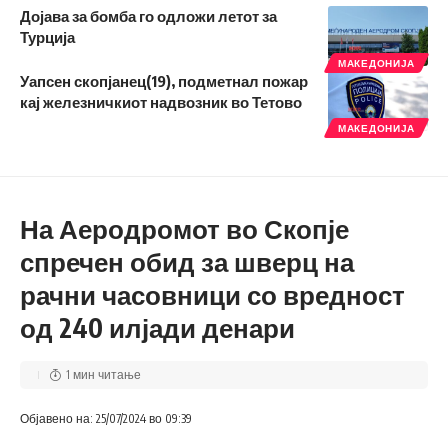
Дојава за бомба го одложи летот за
Турција
МАКЕДОНИЈА
Уапсен скопјанец(19), подметнал пожар
кај железничкиот надвозник во Тетово
МАКЕДОНИЈА
На Аеродромот во Скопје
спречен обид за шверц на
рачни часовници со вредност
од 240 илјади денари
1 мин читање
Објавено на: 25/07/2024 во 09:39