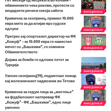
Пет месеци од несреќата во Кочани –
обвинението чека рокови, протести со
инциденти речиси секоја сабота
МАКЕДОНИЈА
Кривична за скопјанец, примил 10.000
евра мито за да влијае врз судски
одлуки
МАКЕДОНИЈА
Претрес кај спортскиот директор на ФК
„Кожуф“ – за 10.000 евра го наместил
мечот со „Башкими“, го сомничи
МАКЕДОНИЈА
Обвинителството
Дојава за бомба го одложи летот за
Турција
МАКЕДОНИЈА
Уапсен скопјанец(19), подметнал пожар
кај железничкиот надвозник во Тетово
МАКЕДОНИЈА
Кривична за седум лица за „местење”
на фудбалскиот натпревар ФК
„Кожуф”- ФК „Башкими”, едно лице
МАКЕДОНИЈА
уапсено