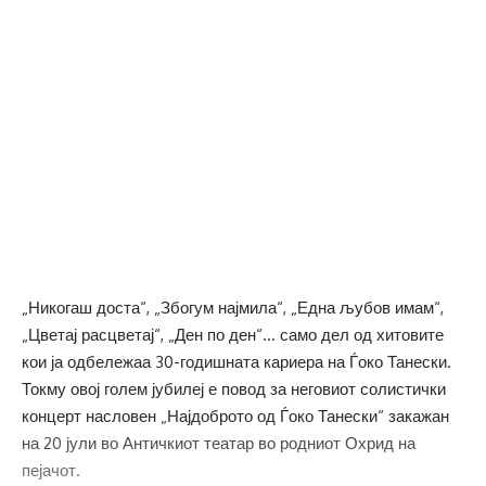
„Никогаш доста“, „Збогум најмила“, „Една љубов имам“,
„Цветај расцветај“, „Ден по ден“… само дел од хитовите
кои ја одбележаа 30-годишната кариера на Ѓоко Танески.
Токму овој голем јубилеј е повод за неговиот солистички
концерт насловен „Најдоброто од Ѓоко Танески“ закажан
на 20 јули во Античкиот театар во родниот Охрид на
пејачот.