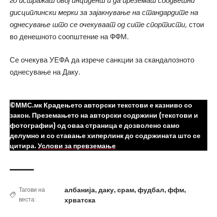
го истражат овој инцидент и да преземат соодветни
дисциплински мерки за зајакнување на стандардите на
однесување што се очекуваат од сите спортисти,
стои
во денешното соопштение на ФФМ.
Се очекува УЕФА да изрече санкции за скандалозното
однесување на Даку.
©ММС.мк Крадењето авторски текстови е казниво со
закон. Преземањето на авторски содржини (текстови и
фотографии) од оваа страница е дозволено само
делумно и со ставање хиперлинк до содржината што се
цитира.
Услови за превземање
албанија
,
даку
,
срам
,
фудбал
,
ффм
,
Тагови на
веста:
хрватска