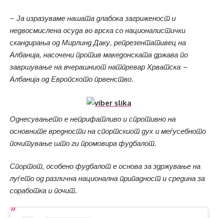
–
Ја изразуваме нашата длабока загриженост и
недвосмислена осуда во врска со националистички
скандирања од Мирлинд Даку, репрезентативец на
Албанија, насочени против македонската држава по
завршување на вчерашниот натпревар Хрватска –
Албанија од Европското првенство.
Однесувањето е неприфатливо и спротивно на
основните вредности на спортскиот дух и меѓусебното
почитување што ги промовира фудбалот.
Спортот, особено фудбалот е основа за здржување на
луѓето од различна национална припадност и средина за
соработка и почит.