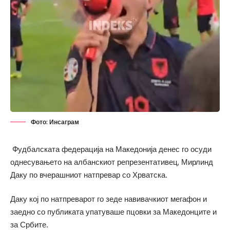
Фото: Инсаграм
Фудбалската федерација на Македонија денес го осуди
однесувањето на албанскиот репрезентативец, Мирлинд
Даку по вчерашниот натпревар со Хрватска.
Даку кој по натпреварот го зеде навивачкиот мегафон и
заедно со публиката упатуваше пцовки за Македонците и
за Србите.