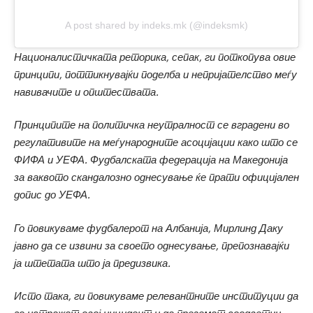
A post shared by indeks.mk (@indeksmk)
Националистичката реторика, сепак, ги поткопува овие
принципи, поттикнувајќи поделба и непријателство меѓу
навивачите и општествата.
Принципите на политичка неутралност се вградени во
регулативите на меѓународните асоцијации како што се
ФИФА и УЕФА. Фудбалската федерација на Македонија
за ваквото скандалозно однесување ќе прати официјален
допис до УЕФА.
Го повикуваме фудбалерот на Албанија, Мирлинд Даку
јавно да се извини за своето однесување, препознавајќи
ја штетата што ја предизвика.
Исто така, ги повикуваме релевантните институции да