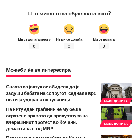
Што мислете за објавената вест?
Ми се допаѓа многу
Не ми се допаѓа
Ми се допаѓа
0
0
0
Можеби ќе ве интересира
Снаата со јастук се обидела да ја
задуши бабата на сопругот, седнала врз
неа и ја удирала со тупаници
МАКЕДОНИЈА
На ниту еден граѓанин не му беше
скратено правото да присуствува на
вчерашниот протест во Кочани,
МАКЕДОНИЈА
демантираат од МВР