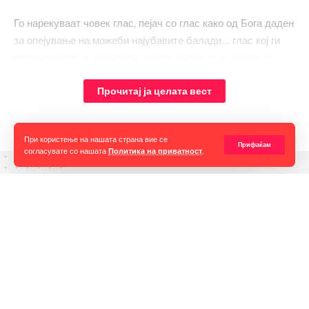
Го нарекуваат човек глас, пејач со глас како од Бога даден
за опејување на можеби најубавите балади… глас кој ги
топли душите и ги милува срцата затоа на сцената на
Антички се очекува незаборавна вечер полна со добра
Прочитај ја целата вест
музика, многу емоции и срце на тацна, онака како што тоа
го прави Ѓоко.
При користење на нашата страна вие се
Прифаќам
согласувате со нашата
Политика на приватност
.
Горан Гаврилов
“Ние самите мора да се избориме за слободата на говорот,
таа не е секогаш гарантирана, таа борба мора да продолжи до
крај. Секоја власт тежнее да ја ограничи слободата на говорот
и слободата на мислењето но ние како медиуми мораме да го
оневозможиме тоа”