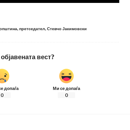
општина
,
претседател
,
Стевчо Јакимовски
 објавената вест?
се допаѓа
Ми се допаѓа
0
0