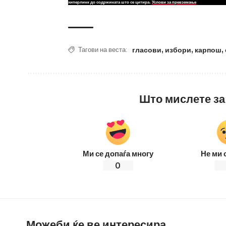
хиперлинк до содржината што се цитира.
Услови за превземање
гласови
,
избори
,
карпош
,
Тагови на веста:
Што мислете за
Ми се допаѓа многу
Не ми 
0
Можеби ќе ве интересира