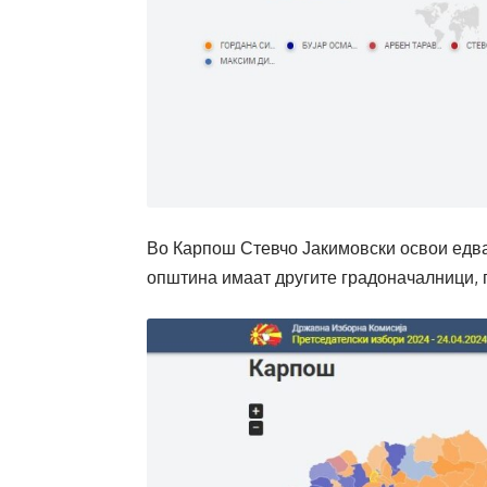
Во Карпош Стевчо Јакимовски освои едвај 
општина имаат другите градоначалници, 