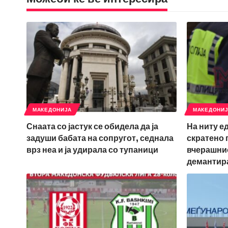
МАКЕДОНИЈА
МАКЕДОНИ
Снаата со јастук се обидела да ја
На ниту е
задуши бабата на сопругот, седнала
скратено 
врз неа и ја удирала со тупаници
вчерашнио
демантир