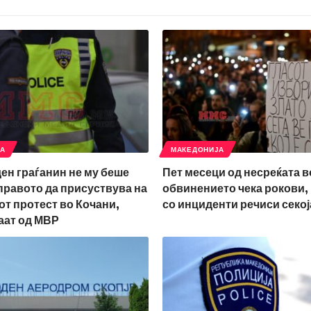
ЈА
МАКЕДОНИЈА
ден граѓанин не му беше
Пет месеци од несреќата в
правото да присуствува на
обвинението чека рокови,
т протест во Кочани,
со инциденти речиси секој
аат од МВР