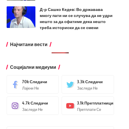
Д-р Сашко Кедев: Во државава
многу пати ни се случува да не удри
нешто за да сфатиме дека нешто
треба историски да се смени
Најчитани вести
Социјални медиуми
70k
Следачи
3.3k
Следачи
Лајкни Не
Заследи Не
4.7k
Следачи
3.1k
Претплатници
Заследи Не
Претплати Се