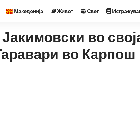
Македонија
Живот
Свет
Истражува
 Јакимовски во свој
аравари во Карпош 