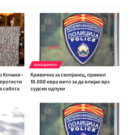
МАКЕДОНИЈА
о Кочани –
Кривична за скопјанец, примил
 протести
10.000 евра мито за да влијае врз
а сабота
судски одлуки