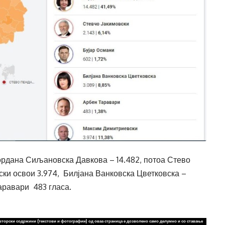
ордана Сиљановска Давкова – 14.482, потоа Стево
ски освои 3.974, Билјана Ванковска Цветковска –
аравари 483 гласа.
вторски содржини (текстови и фотографии) од оваа страница е дозволено само делумно и со ставање