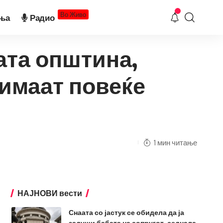
Во Живо
ња
Радио
ата општина,
имаат повеќе
1 мин читање
НАЈНОВИ вести
Снаата со јастук се обидела да ја
задуши бабата на сопругот, седнала