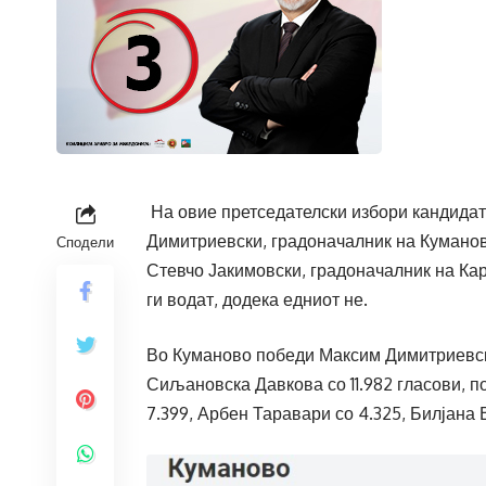
На овие претседателски избори кандидат
Димитриевски, градоначалник на Куманов
Сподели
Стевчо Јакимовски, градоначалник на Кар
ги водат, додека едниот не.
Во Куманово победи Максим Димитриевски,
Сиљановска Давкова со 11.982 гласови, п
7.399, Арбен Таравари со 4.325, Билјана В