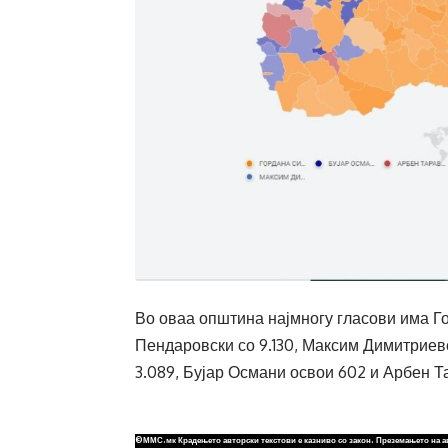
Во оваа општина најмногу гласови има Г
Пендаровски со 9.130, Максим Димитриев
3.089, Бујар Османи освои 602 и Арбен Т
©ММС.мк Крадењето авторски текстови е казниво со закон. Преземањето на а