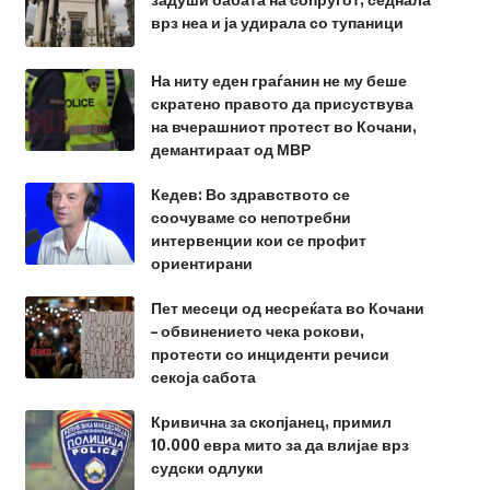
врз неа и ја удирала со тупаници
На ниту еден граѓанин не му беше
скратено правото да присуствува
на вчерашниот протест во Кочани,
демантираат од МВР
Кедев: Во здравството се
соочуваме со непотребни
интервенции кои се профит
ориентирани
Пет месеци од несреќата во Кочани
– обвинението чека рокови,
протести со инциденти речиси
секоја сабота
Кривична за скопјанец, примил
10.000 евра мито за да влијае врз
судски одлуки