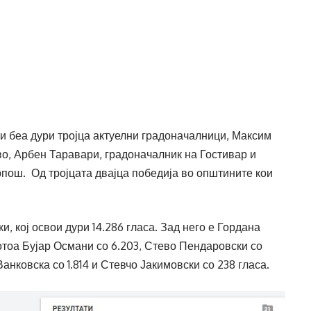
и беа дури тројца актуелни градоначалници, Максим
о, Арбен Таравари, градоначалник на Гостивар и
пош. Од тројцата двајца победија во општините кои
 кој освои дури 14.286 гласа. Зад него е Гордана
отоа Бујар Османи со 6.203, Стево Пендаровски со
анковска со 1.814 и Стевчо Јакимовски со 238 гласа.