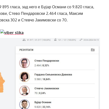
895 гласа, зад него е Бујар Османи со 9.820 гласа,
ови, Стево Пендаровски 2.464 гласа, Максим
вска 302 и Стевчо Јакимовски со 70.