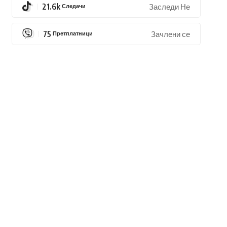
21.6k
Следачи
Заследи Не
75
Претплатници
Зачлени се