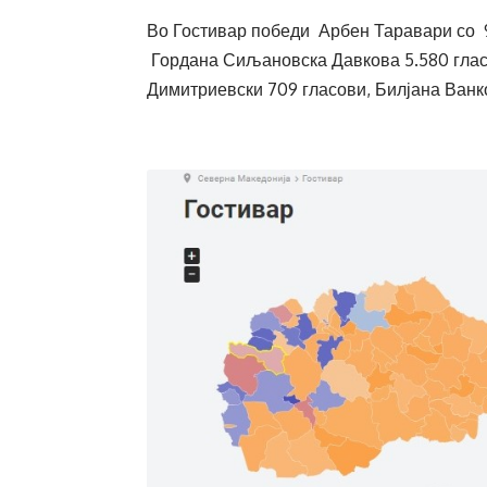
Во Гостивар победи Арбен Таравари со 9 
Гордана Сиљановска Давкова 5.580 глас
Димитриевски 709 гласови, Билјана Ванко