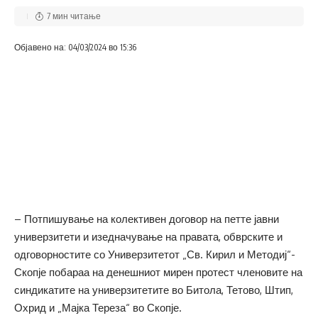
7 мин читање
Објавено на: 04/03/2024 во 15:36
– Потпишување на колективен договор на петте јавни
универзитети и изедначување на правата, обврските и
одговорностите со Универзитетот „Св. Кирил и Методиј“-
Скопје побараа на денешниот мирен протест членовите на
синдикатите на универзитетите во Битола, Тетово, Штип,
Охрид и „Мајка Тереза“ во Скопје.