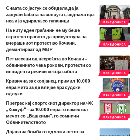
Снаата со јастук се обидела да ја
задуши бабата на сопругот, седнала врз
неа и ја удирала со тупаници
МАКЕДОНИЈА
На ниту еден граѓанин не му беше
скратено правото да присуствува на
вчерашниот протест во Кочани,
МАКЕДОНИЈА
демантираат од МВР
Пет месеци од несреќата во Кочани –
обвинението чека рокови, протести со
инциденти речиси секоја сабота
МАКЕДОНИЈА
Кривична за скопјанец, примил 10.000
евра мито за да влијае врз судски
одлуки
МАКЕДОНИЈА
Претрес кај спортскиот директор на ФК
„Кожуф“ – за 10.000 евра го наместил
мечот со „Башкими“, го сомничи
МАКЕДОНИЈА
Обвинителството
Дојава за бомба го одложи летот за