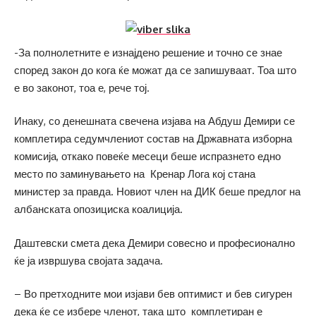
-За полнолетните е изнајдено решение и точно се знае
според закон до кога ќе можат да се запишуваат. Тоа што
е во законот, тоа е, рече тој.
Инаку, со денешната свечена изјава на Абдуш Демири се
комплетира седумчлениот состав на Државната изборна
комисија, откако повеќе месеци беше испразнето едно
место по заминувањето на Кренар Лога кој стана
министер за правда. Новиот член на ДИК беше предлог на
албанската опозициска коалиција.
Даштевски смета дека Демири совесно и професионално
ќе ја извршува својата задача.
– Во претходните мои изјави бев оптимист и бев сигурен
дека ќе се избере членот, така што комплетиран е