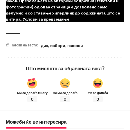
закон. Преземањето на авторски содржини (текстови и
фотографии) од оваа страница е дозволено само
делумно и со ставање хиперлинк до содржината што се
цитира.
Услови за превземање
дик
,
избори
,
пасоши
Тагови на веста:
Што мислете за објавената вест?
Ми се допаѓа многу
Не ми се допаѓа
Ми се допаѓа
0
0
0
Можеби ќе ве интересира