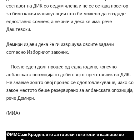
составот на ДИК со седум члена и не се остава простор
за било какви манипулации што би можело да создаде
едноставно сомнеж, а не значи дека ќе има, рече
Даштевски.
Демири изјави дека ќе ги извршува своите задачи
согласно Изборниот законик.
– После еден долг процес од една година, конечно
албанската опозиција го доби својот претставник во ДИК.
Не знаеме зошто овој процес се одолговлекуваше, иако со
закон местото беше резервирано за албанската опозиција,
рече Демири.
(МИА)
©ММС.мк Крадењето авторски текстови е казниво со