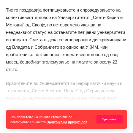
Тие го поздравија потпишувањето и спроведувањето на
колективниот договор на Универзтитетот „Свети Кирил и
Методиј“ од Скопје, но истовремено укажаа на
нееднаквиот статус на останатите пет јавни универзитети
во земјата. Сметаат дека се игнорирани и дискриминирани
од Владата и Собранието во однос на УКИМ, чии
вработени со потпишаниот колективен договор од овој
месец ќе добијат зголемување на платите за околу 22
отсто.
Вработените во Универзитетот за информатички науки и
технологии „Свети Апостол Павле“ од Охрид упатија
порака до надлежните институции дека спроведуваат
дискриминација кон нив и останатите четири јавни
високообразовни институции.
Прочитај ја целата вест
При користење на нашата страна вие се
Прифаќам
согласувате со нашата
Политика на приватност
.