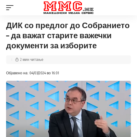
ДИК со предлог до Собранието
– да важат старите важечки
документи за изборите
2 мин читање
Објавено на: 04/03/2024 во 16:01