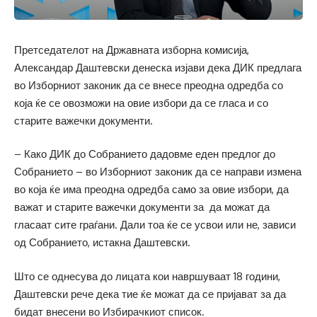
Претседателот на Државната изборна комисија,
Александар Даштевски денеска изјави дека ДИК предлага
во Изборниот законик да се внесе преодна одредба со
која ќе се овозможи на овие избори да се гласа и со
старите важечки документи.
– Како ДИК до Собранието дадовме еден предлог до
Собранието – во Изборниот законик да се направи измена
во која ќе има преодна одредба само за овие избори, да
важат и старите важечки документи за да можат да
гласаат сите граѓани. Дали тоа ќе се усвои или не, зависи
од Собранието, истакна Даштевски.
Што се однесува до лицата кои навршуваат 18 години,
Даштевски рече дека тие ќе можат да се пријават за да
бидат внесени во Избирачкиот список.