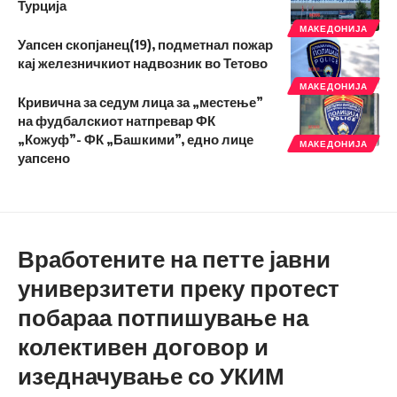
Турција
МАКЕДОНИЈА
Уапсен скопјанец(19), подметнал пожар
кај железничкиот надвозник во Тетово
МАКЕДОНИЈА
Кривична за седум лица за „местење”
на фудбалскиот натпревар ФК
„Кожуф”- ФК „Башкими”, едно лице
МАКЕДОНИЈА
уапсено
Вработените на петте јавни
универзитети преку протест
побараа потпишување на
колективен договор и
изедначување со УКИМ