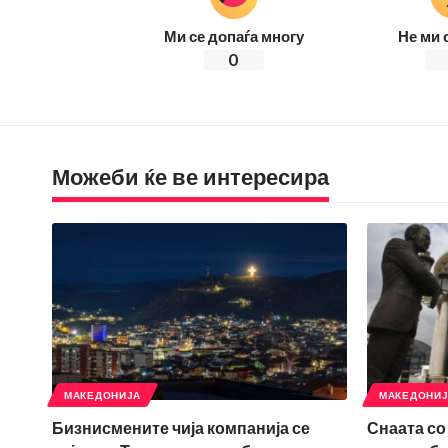
Ми се допаѓа многу
Не ми 
0
Можеби ќе ве интересира
МАКЕДОНИЈА
МАКЕДОНИ
Бизнисмените чија компанија се
Снаата со 