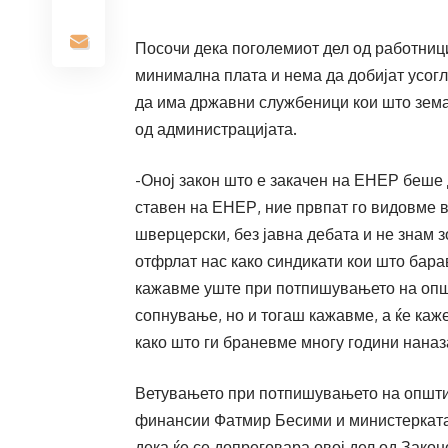
Посочи дека поголемиот дел од работници
минимална плата и нема да добијат усогл
да има државни службеници кои што зема
од администрацијата.
-Оној закон што е закачен на ЕНЕР беше 
ставен на ЕНЕР, ние првпат го видовме в
шверцерски, без јавна дебата и не знам 
отфрлат нас како синдикати кои што барав
кажавме уште при потпишувањето на опш
сопнување, но и тогаш кажавме, а ќе каж
како што ги браневме многу години наназа
Ветувањето при потпишувањето на општио
финансии Фатмир Бесими и министерката 
дека ќе се допреговара овој дел од Закон