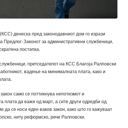
(КСС) денеска пред законодавниот дом го изрази
на Предлог-Законот за административни службеници,
скратена постапка.
службеници, претседателот на КСС Благоја Ралповски
работникот, вадење на минималната плата, како и
лата.
 закон само се поттикнува непотизмот и
 плата да важи од март, а сите други одредби од
ме да се носи еден ваков закон, како што го кажуваат
опско, ниту реформско, рече Ралповски.