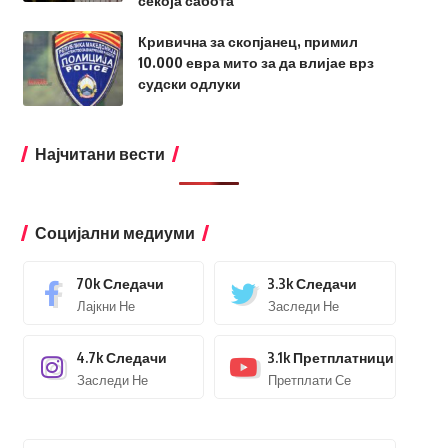
секоја сабота
Кривична за скопјанец, примил
10.000 евра мито за да влијае врз
судски одлуки
Најчитани вести
Социјални медиуми
70k
Следачи
3.3k
Следачи
Лајкни Не
Заследи Не
4.7k
Следачи
3.1k
Претплатници
Заследи Не
Претплати Се