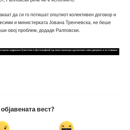
сакаат да си го потишат општиот колективен договор и
Бесими и министерката Јована Тренчевска, не беше
реши овој проблем, додаде Ралповски.
вторски содржини (текстови и фотографии) од оваа страница е дозволено само делумно и со ставање
 објавената вест?