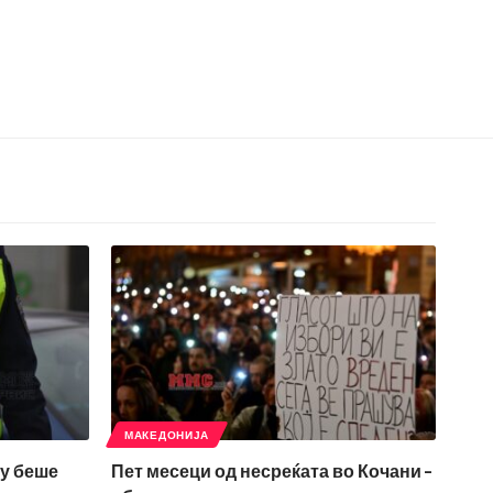
МАКЕДОНИЈА
му беше
Пет месеци од несреќата во Кочани –