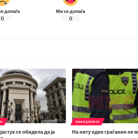
се допаѓа
Ми се допаѓа
0
0
ЈА
МАКЕДОНИЈА
јастук се обидела да ја
На ниту еден граѓанин не 