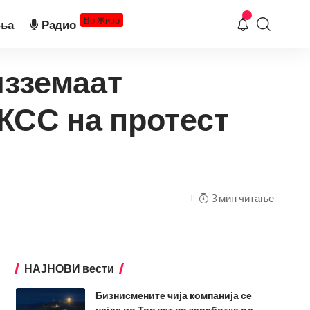
Во Живо
ња
Радио
изземаат
 КСС на протест
3 мин читање
НАЈНОВИ вести
Бизнисмените чија компанија се
најде во Топ пет по заработка од