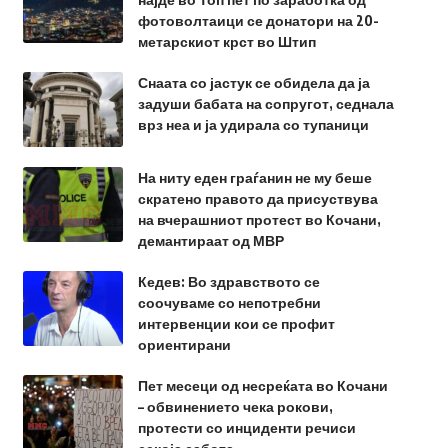
фотоволтаици се донатори на 20-
метарскиот крст во Штип
Снаата со јастук се обидела да ја
задуши бабата на сопругот, седнала
врз неа и ја удирала со тупаници
На ниту еден граѓанин не му беше
скратено правото да присуствува
на вчерашниот протест во Кочани,
демантираат од МВР
Кедев: Во здравството се
соочуваме со непотребни
интервенции кои се профит
ориентирани
Пет месеци од несреќата во Кочани
– обвинението чека рокови,
протести со инциденти речиси