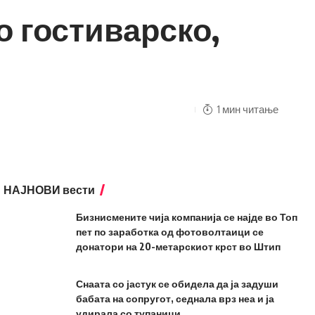
о гостиварско,
1 мин читање
НАЈНОВИ вести
Бизнисмените чија компанија се најде во Топ
пет по заработка од фотоволтаици се
донатори на 20-метарскиот крст во Штип
Снаата со јастук се обидела да ја задуши
бабата на сопругот, седнала врз неа и ја
удирала со тупаници