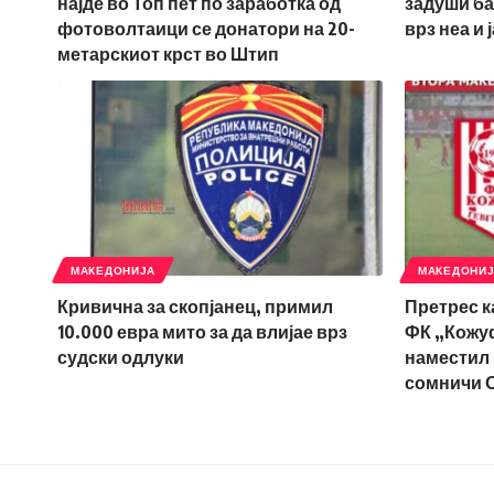
најде во Топ пет по заработка од
задуши ба
фотоволтаици се донатори на 20-
врз неа и 
метарскиот крст во Штип
МАКЕДОНИЈА
МАКЕДОНИ
Кривична за скопјанец, примил
Претрес к
10.000 евра мито за да влијае врз
ФК „Кожуф“
судски одлуки
наместил 
сомничи 