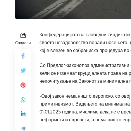
Конфедерацијата на слободни синдикати 
своето незадоволство поради носењето 
Сподели
кој е влезен во собраниска процедура во 
Со Предлог-законот за административни 
вели се изземаат круцијалната права на 
непочитување на Законот за минимална п
-Овој закон нема ништо европско, со овој
примитивизмот. Вадењето на минималната
01.01.2025 година, мислиме дека не е вре
реформски и европски, а нема ништо евр