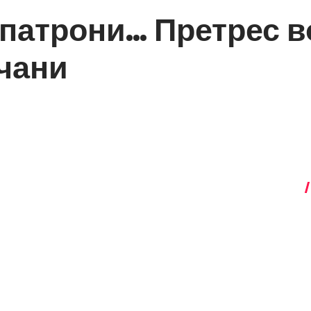
 патрони… Претрес в
чани