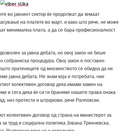
те во јавниот сектор ќе продолжат да земаат
асување на платите во март, и како што рече, не може
ат минимална плата, а да се бара професионалност
дозволен за јавна дебата, но овој закон не беше
о собраниска процедура. Овој закон е поставен
зошто пратениците од мнозинството се обидоа да не
ме јавна дебата. Не знам која е потребата, ние
тиот колективен договор дека имаме камен на
еме и сега дека ќе си ги браниме нашите права онака
д, низ протести и штрајкови, рече Ралповски.
т колективен договор од страна на министерот за
за труд и социјална политика Јована Тренчевска,
от, Ралповски рече не е исполнето.