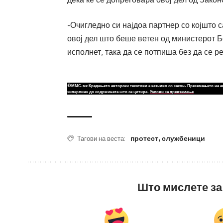
-Очигледно си најдоа партнер со којшто 
овој дел што беше ветен од министерот 
исполнет, така да се потпиша без да се 
©ММС.мк Крадењето авторски текстови е казниво со закон. Преземањето на а
хиперлинк до содржината што се цитира.
Услови за превземање
протест
,
службеници
Тагови на веста:
Што мислете за