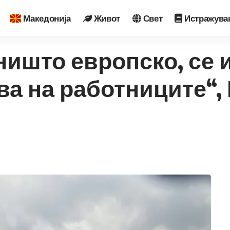
Македонија
Живот
Свет
Истражува
ништо европско, се 
ва на работниците“,