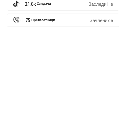
21.6k
Следачи
Заследи Не
75
Претплатници
Зачлени се