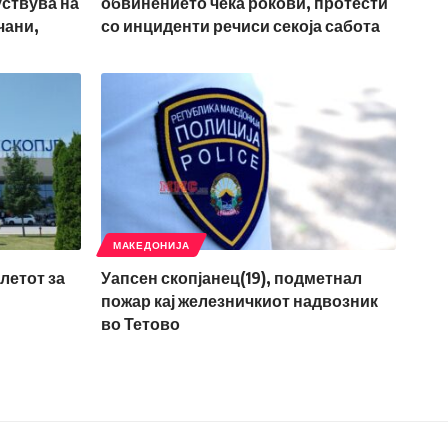
уствува на
обвинението чека рокови, протести
чани,
со инциденти речиси секоја сабота
МАКЕДОНИЈА
летот за
Уапсен скопјанец(19), подметнал
пожар кај железничкиот надвозник
во Тетово