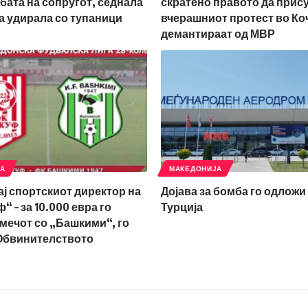
бата на сопругот, седнала
скратено правото да прис
ја удирала со тупаници
вчерашниот протест во Ко
демантираат од МВР
ЈА
МАКЕДОНИЈА
ај спортскиот директор на
Дојава за бомба го одложи 
 – за 10.000 евра го
Турција
мечот со „Башкими“, го
Обвинителството