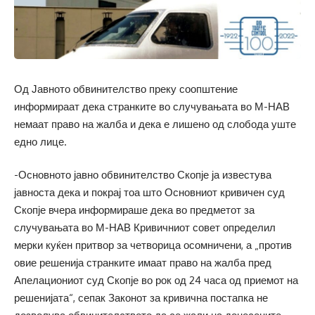
Од Јавното обвинителство преку соопштение
информираат дека странките во случувањата во М-НАВ
немаат право на жалба и дека е лишено од слобода уште
едно лице.
-Основното јавно обвинителство Скопје ја известува
јавноста дека и покрај тоа што Основниот кривичен суд
Скопје вчера информираше дека во предметот за
случувањата во М-НАВ Кривичниот совет определил
мерки куќен притвор за четворица осомничени, а „против
овие решенија странките имаат право на жалба пред
Апелациониот суд Скопје во рок од 24 часа од приемот на
решенијата“, сепак Законот за кривична постапка не