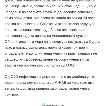
дозволува обвинителството да се жали на донесените
решенија. Имено, согласно член 169 став 3 од ЗКП, кој е
наведен и во правната поука на донесените решенија,
само обвинетиот има право на жалба во рок од 24 часа
против решението на Советот и за таа жалба одлучува
советот на повисокиот суд. За ова веќе постои и
претходна судска пракса на Апелациониот суд, па
Обвинителството мора да ја почитува одлуката на Судот,
иако и натаму смета дека мерката куќен притвор и
определените дополнителни мерки на претпазливост не
се доволни за обезбедување на осомничените и за
заштита на постапката, соопштија од ОЈО.
Од ОЈО информираат дека лишено е од слобода уште
едно лице за случувањата во М-НАВ за кого, како што
велат, ќе достават предлог за определување мерка
притвор.