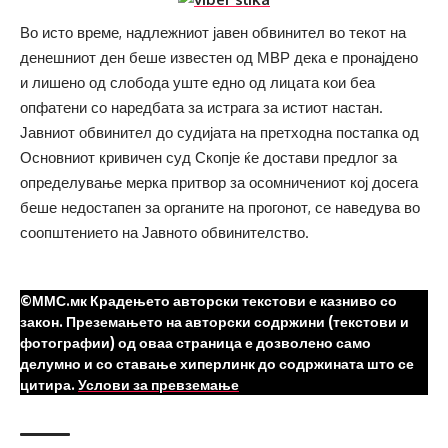
Во исто време, надлежниот јавен обвинител во текот на
денешниот ден беше известен од МВР дека е пронајдено
и лишено од слобода уште едно од лицата кои беа
опфатени со наредбата за истрага за истиот настан.
Јавниот обвинител до судијата на претходна постапка од
Основниот кривичен суд Скопје ќе достави предлог за
определување мерка притвор за осомничениот кој досега
беше недостапен за органите на прогонот, се наведува во
соопштението на Јавното обвинителство.
©ММС.мк Крадењето авторски текстови е казниво со
закон. Преземањето на авторски содржини (текстови и
фотографии) од оваа страница е дозволено само
делумно и со ставање хиперлинк до содржината што се
цитира.
Услови за превземање