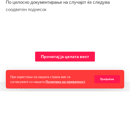
По целосно документирање на случајот ќе следува
соодветен поднесок
Прочитај ја целата вест
При користење на нашата страна вие се
Прифаќам
согласувате со нашата
Политика на приватност
.
Горан Гаврилов
“Ние самите мора да се избориме за слободата на говорот,
таа не е секогаш гарантирана, таа борба мора да продолжи до
крај. Секоја власт тежнее да ја ограничи слободата на говорот
и слободата на мислењето но ние како медиуми мораме да го