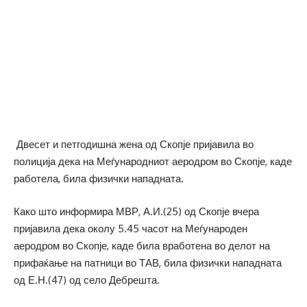
Двесет и петгодишна жена од Скопје пријавила во
полиција дека на Меѓународниот аеродром во Скопје, каде
работела, била физички нападната.
Како што информира МВР, А.И.(25) од Скопје вчера
пријавила дека околу 5.45 часот на Меѓународен
аеродром во Скопје, каде била вработена во делот на
прифаќање на патници во ТАВ, била физички нападната
од Е.Н.(47) од село Дебрешта.