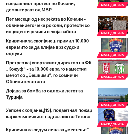
вчерашниот протест во Кочани,
МАКЕДОНИЈА
демантираат од МВР
Пет месеци од несреќата во Кочани –
обвинението чека рокови, протести со
инциденти речиси секоја сабота
МАКЕДОНИЈА
Кривична за скопјанец, примил 10.000
евра мито за да влијае врз судски
одлуки
МАКЕДОНИЈА
Претрес кај спортскиот директор на ФК
„Кожуф“ – за 10.000 евра го наместил
мечот со „Башкими“, го сомничи
МАКЕДОНИЈА
Обвинителството
Дојава за бомба го одложи летот за
Турција
МАКЕДОНИЈА
Уапсен скопјанец(19), подметнал пожар
кај железничкиот надвозник во Тетово
МАКЕДОНИЈА
Кривична за седум лица за „местење”