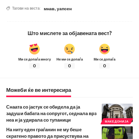
мнав
,
уапсен
Тагови на веста:
Што мислете за објавената вест?
Ми се допаѓа многу
Не ми се допаѓа
Ми се допаѓа
0
0
0
Можеби ќе ве интересира
Снаата со јастук се обидела да ја
задуши бабата на сопругот, седнала врз
неа и ја удирала со тупаници
МАКЕДОНИЈА
На ниту еден граѓанин не му беше
скратено правото да присуствува на