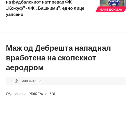
на фудбалскиот натпревар ФК
„Кожуф”- ФК „Башкими”, едно лице
МАКЕДОНИЈА
уапсено
Маж од Дебрешта нападнал
вработена на скопскиот
аеродром
1 мин читање
Објавено на: 12/01/2024 во 16:37