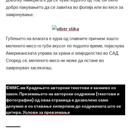
добро пакувањето да се завитка во фолија или во ќесе за
замрзнување.
Губењето на влагата е една од главните причини зошто
меленото месо го губи вкусот по подолго време, појаснува
Американската управа за храна и земјоделство во САД.
Според сѐ, меленото месо не може да остане во
замрзнувач засекогаш.
©ММС.мк Крадењето авторски текстови е казниво со
закон. Преземањето на авторски содржини (текстови и
фотографии) од оваа страница е дозволено само
делумно и со ставање хиперлинк до содржината што се
цитира.
Услови за превземање