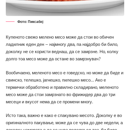
Фото: Пиксабеј
Купеното свежо мелено месо може да стои во обичен
ладилник еден ден – најмногу два, па најдобро би било,
доколку не се користи веднаш, да се замрзне. Но, колку
долго тоа месо може да остане во замрзнувач?
Вообичаено, меленото месо е говедско, но може да биде и
свинско, телешко, јагнешко, пилешко месо… Ако е
термички обработено и правилно складирано, меленото
месо може да стои замрзнато во фрижидер два до три
месеци и вкусот нема да се промени многу.
Исто така, важно е како е спакувано месото. Доколку е во
оригиналното пакување, може да се чува до две недели, а
доколку намерата е да се чува подолго од тоа, би било