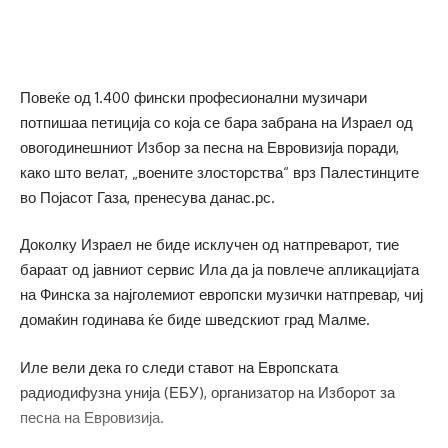
Повеќе од 1.400 фински професионални музичари
потпишаа петиција со која се бара забрана на Израел од
овогодинешниот Избор за песна на Евровизија поради,
како што велат, „воените злосторства“ врз Палестинците
во Појасот Газа, пренесува данас.рс.
Доколку Израел не биде исклучен од натпреварот, тие
бараат од јавниот сервис Ила да ја повлече апликацијата
на Финска за најголемиот европски музички натпревар, чиј
домаќин годинава ќе биде шведскиот град Малме.
Иле вели дека го следи ставот на Европската
радиодифузна унија (ЕБУ), организатор на Изборот за
песна на Евровизија.