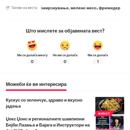
замрзнување
,
мелено месо
,
фрижидер
Тагови на веста:
Што мислете за објавената вест?
Ми се допаѓа многу
Не ми се допаѓа
Ми се допаѓа
0
0
1
Можеби ќе ве интересира
Кускус со зеленчук, здраво и вкусно
јадење
ЖИВОТ
Џекс Џонс и регионалните шампиони
Бејби Лазања и Бајага и Инструктори на