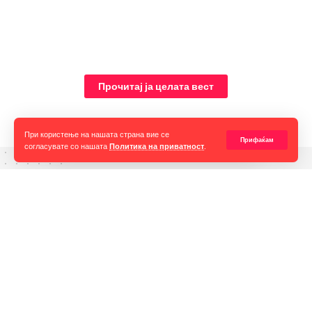
Прочитај ја целата вест
При користење на нашата страна вие се
Прифаќам
согласувате со нашата
Политика на приватност
.
Горан Гаврилов
“Ние самите мора да се избориме за слободата на говорот,
таа не е секогаш гарантирана, таа борба мора да продолжи до
крај. Секоја власт тежнее да ја ограничи слободата на говорот
и слободата на мислењето но ние како медиуми мораме да го
оневозможиме тоа”
Минатиот месец, исландските музичари поставија слични