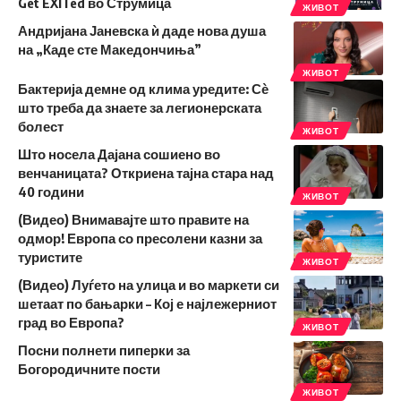
Get EXITed во Струмица
ЖИВОТ
Андријана Јаневска ѝ даде нова душа
на „Каде сте Македончиња”
ЖИВОТ
Бактерија демне од клима уредите: Сѐ
што треба да знаете за легионерската
болест
ЖИВОТ
Што носела Дајана сошиено во
венчаницата? Откриена тајна стара над
40 години
ЖИВОТ
(Видео) Внимавајте што правите на
одмор! Европа со пресолени казни за
туристите
ЖИВОТ
(Видео) Луѓето на улица и во маркети си
шетаат по бањарки – Кој е најлежерниот
град во Европа?
ЖИВОТ
Посни полнети пиперки за
Богородичните пости
ЖИВОТ