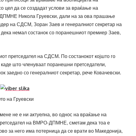
о цел да се создадат услови за враќање на
ДПМНЕ Никола Груевски, дали на за ова прашање
дер на СДСМ, Зоран Заев и генералниот секретар на
е дека немал состанок со поранешниот премиер Заев,
иот претседател на СДСМ. По состанокот којшто го
, каде што членуваат поранешни претседатели,
нок заедно со генералниот секретар, рече Ковачевски.
ето на Груевски
 мене не е ни актуелна, во однос на враќање на
претседател на ВМРО-ДПМНЕ, сметам дека тоа е
рво за него има потерница да се врати во Македонија,