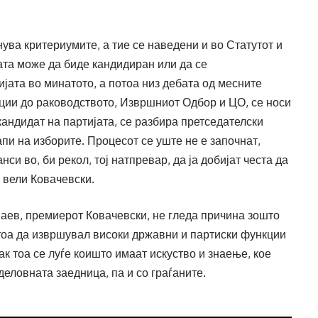
лнува критериумите, а тие се наведени и во Статутот и
ата може да биде кандидиран или да се
јата во минатото, а потоа низ дебата од месните
ции до раководството, Извршниот Одбор и ЦО, се носи
 кандидат на партијата, се разбира претседателски
апи на изборите. Процесот се уште не е започнат,
си во, би рекол, тој натпревар, да ја добијат честа да
, вели Ковачевски.
Заев, премиерот Ковачевски, не гледа причина зошто
д тоа да извршувал високи државни и партиски функции
пак тоа се луѓе коишто имаат искуство и знаење, кое
деловната заедница, па и со граѓаните.