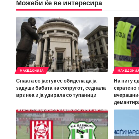
Можеби ќе ве интересира
МАКЕДОНИЈА
МАКЕДОНИ
Снаата со јастук се обидела да ја
На ниту е
задуши бабата на сопругот, седнала
скратено 
врз неа и ја удирала со тупаници
вчерашнио
демантир