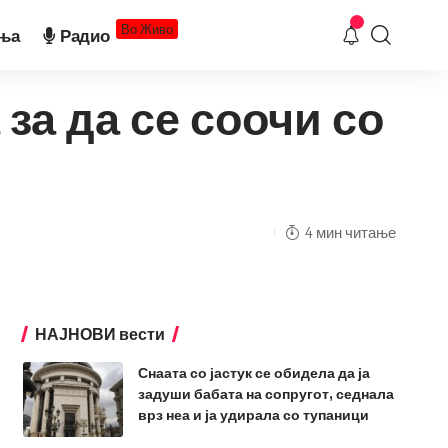
Во Живо
ња
Радио
 за да се соочи со
4 мин читање
НАЈНОВИ вести
Снаата со јастук се обидела да ја
задуши бабата на сопругот, седнала
врз неа и ја удирала со тупаници