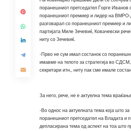
поранешниот претседател Ѓорге Иванов с
поранешниот премиер и лидер на ВМРО-
разговарал со поранешниот премиер и ли
партијата Миле Зечевиќ, Ковачевски реч
ниту со Зечевиќ.
-Прво не сум имал состанок со поранешн
имавме на телото за стратегија во СДСМ
секретари итн., ниту пак сме имале соста
За него, рече, не е актуелна тема враќањ
-Во однос на актуелната тема која што за
поранешниот претседател на Владата и 
депласирана тема од аспект на тоа што п