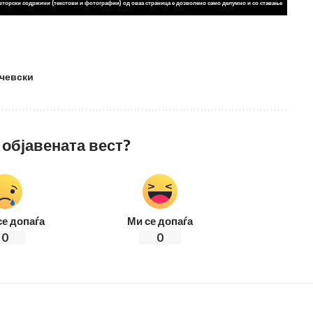
вторски содржини (текстови и фотографии) од оваа страница е дозволено само делумно и со ставање
чевски
 објавената вест?
се допаѓа
Ми се допаѓа
0
0