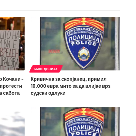
МАКЕДОНИЈА
о Кочани –
Кривична за скопјанец, примил
 протести
10.000 евра мито за да влијае врз
а сабота
судски одлуки