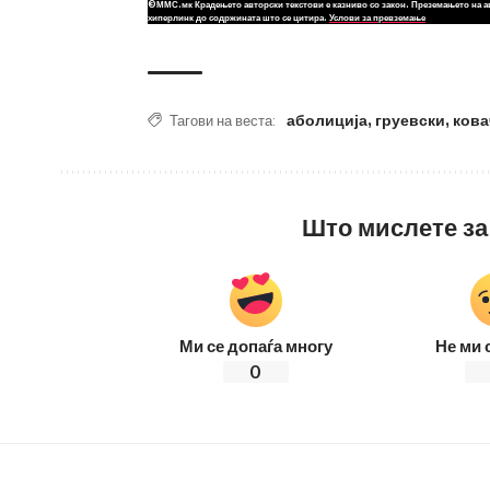
©ММС.мк Крадењето авторски текстови е казниво со закон. Преземањето на а
хиперлинк до содржината што се цитира.
Услови за превземање
аболиција
,
груевски
,
кова
Тагови на веста:
Што мислете за
Ми се допаѓа многу
Не ми 
0