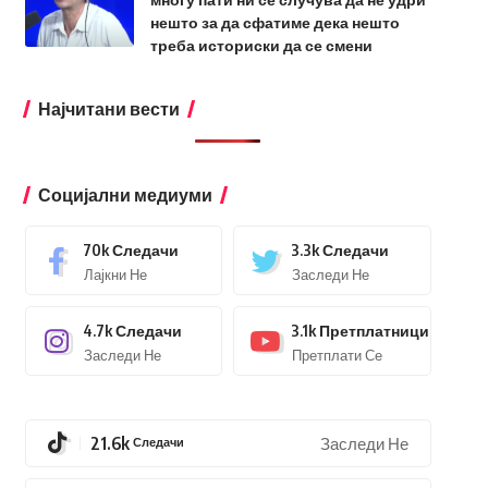
нешто за да сфатиме дека нешто
треба историски да се смени
Најчитани вести
Социјални медиуми
70k
Следачи
3.3k
Следачи
Лајкни Не
Заследи Не
4.7k
Следачи
3.1k
Претплатници
Заследи Не
Претплати Се
21.6k
Следачи
Заследи Не