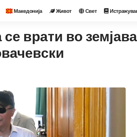
Македонија
Живот
Свет
Истражува
 се врати во земјава
овачевски