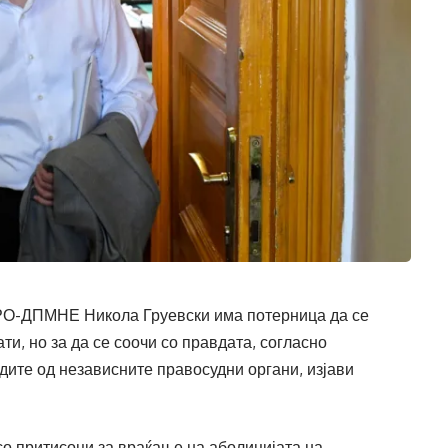
РО-ДПМНЕ Никола Груевски има потерница да се
ати, но за да се соочи со правдата, согласно
удите од независните правосудни органи, изјави
о притисоци за враќање на аболицијата на