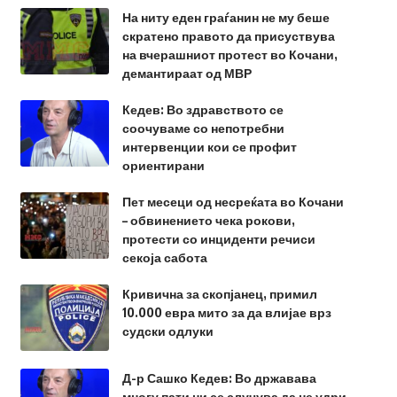
На ниту еден граѓанин не му беше
скратено правото да присуствува
на вчерашниот протест во Кочани,
демантираат од МВР
Кедев: Во здравството се
соочуваме со непотребни
интервенции кои се профит
ориентирани
Пет месеци од несреќата во Кочани
– обвинението чека рокови,
протести со инциденти речиси
секоја сабота
Кривична за скопјанец, примил
10.000 евра мито за да влијае врз
судски одлуки
Д-р Сашко Кедев: Во државава
многу пати ни се случува да не удри