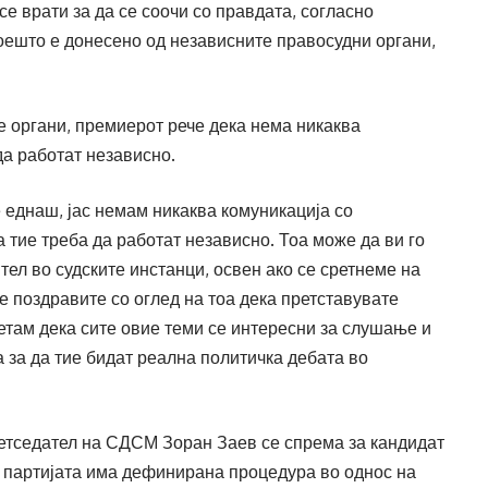
 се врати за да се соочи со правдата, согласно
коешто е донесено од независните правосудни органи,
е органи, премиерот рече дека нема никаква
 да работат независно.
 еднаш, јас немам никаква комуникација со
 тие треба да работат независно. Тоа може да ви го
ител во судските инстанци, освен ако се сретнеме на
е поздравите со оглед на тоа дека претставувате
етам дека сите овие теми се интересни за слушање и
 за да тие бидат реална политичка дебата во
тседател на СДСМ Зоран Заев се спрема за кандидат
о партијата има дефинирана процедура во однос на