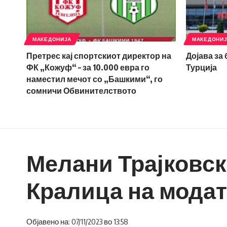
МАКЕДОНИЈА
МАКЕДОНИ
Претрес кај спортскиот директор на
Дојава за
ФК „Кожуф“ – за 10.000 евра го
Турција
наместил мечот со „Башкими“, го
сомничи Обвинителството
Мелани Трајковск
Кралица на мода
Објавено на: 07/11/2023 во 13:58