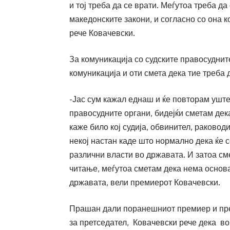
и тој треба да се врати. Меѓутоа треба да
македонските закони, и согласно со она 
рече Ковачевски.
За комуникација со судските правосуднит
комуникација и оти смета дека тие треба
-Јас сум кажал еднаш и ќе повторам уште
правосудните органи, бидејќи сметам дека
каже било кој судија, обвинител, раковод
некој настан каде што нормално дека ќе с
различни власти во државата. И затоа см
читање, меѓутоа сметам дека нема основа
државата, вели премиерот Ковачевски.
Прашан дали поранешниот премиер и пре
за претседател, Ковачевски рече дека в