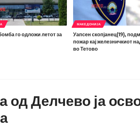
ЈА
МАКЕДОНИЈА
 бомба го одложи летот за
Уапсен скопјанец(19), под
пожар кај железничкиот н
во Тетово
а од Делчево ја осв
та