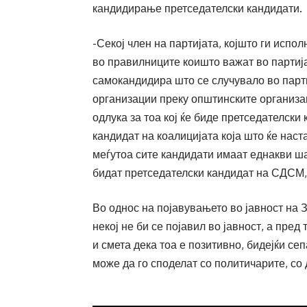
кандидирање претседателски кандидати.
-Секој член на партијата, којшто ги испо
во правилниците коишто важат во партиј
самокандидира што се случувало во парти
организации преку општинските организа
одлука за тоа кој ќе биде претседателски
кандидат на коалицијата која што ќе наст
меѓутоа сите кандидати имаат еднакви шан
бидат претседателски кандидат на СДСМ
Во однос на појавувањето во јавност на 
некој не би се појавил во јавност, а пре
и смета дека тоа е позитивно, бидејќи се
може да го споделат со политичарите, со 