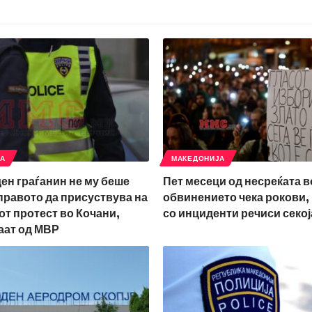
ЈА
МАКЕДОНИЈА
ден граѓанин не му беше
Пет месеци од несреќата в
правото да присуствува на
обвинението чека рокови,
т протест во Кочани,
со инциденти речиси секој
аат од МВР