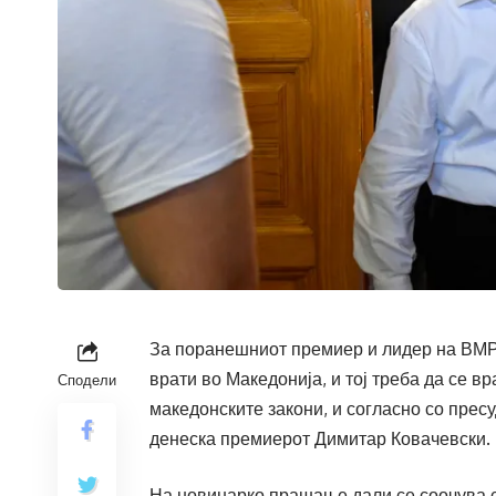
За поранешниот премиер и лидер на ВМ
врати во Македонија, и тој треба да се вр
Сподели
македонските закони, и согласно со прес
денеска премиерот Димитар Ковачевски.
На новинарко прашање дали се соочува с