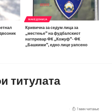
МАКЕДОНИЈА
метнал
Кривична за седум лица за
адвозник
„местење” на фудбалскиот
натпревар ФК „Кожуф”- ФК
„Башкими”, едно лице уапсено
ои титулата
1 мин читање