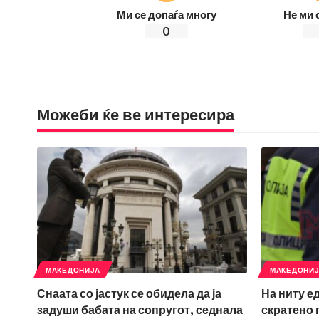
Ми се допаѓа многу
Не ми 
0
Можеби ќе ве интересира
МАКЕДОНИЈА
МАКЕДОНИ
Снаата со јастук се обидела да ја
На ниту е
задуши бабата на сопругот, седнала
скратено 