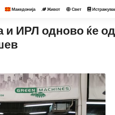
Македонија
Живот
Свет
Истражува
 и ИРЛ одново ќе од
ушев