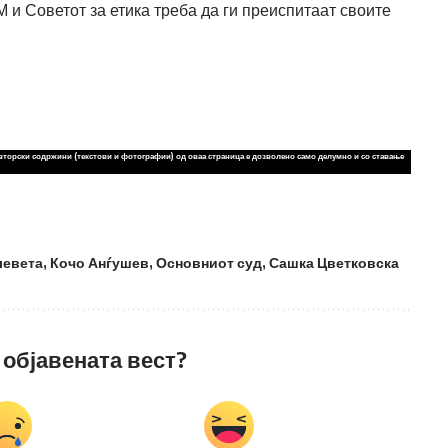
 и Советот за етика треба да ги преиспитаат своите
вторски содржини (текстови и фотографии) од оваа страница е дозволено само делумно и со ставање
левета
,
Кочо Анѓушев
,
Основниот суд
,
Сашка Цветковска
 објавената вест?