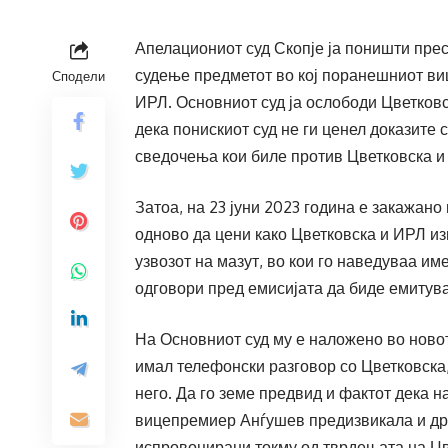
Апелациониот суд Скопје ја поништи прес
судење предметот во кој поранешниот ви
Сподели
ИРЛ. Основниот суд ја ослободи Цветковс
дека понискиот суд не ги ценел доказите 
сведочења кои биле против Цветковска и
Затоа, на 23 јуни 2023 година е закажано
одново да цени како Цветковска и ИРЛ и
узвозот на мазут, во кои го наведуваа им
одговори пред емисијата да биде емиту
На Основниот суд му е наложено во ново
имал телефонски разговор со Цветковска
него. Да го земе предвид и фактот дека 
вицепремиер Анѓушев предизвикала и друг
испровоцирани токму од тврдењата на Цве