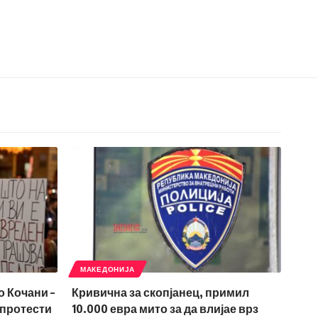
МАКЕДОНИЈА
о Кочани –
Кривична за скопјанец, примил
 протести
10.000 евра мито за да влијае врз