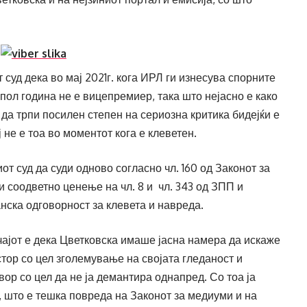
суд дека во мај 2021г. кога ИРЛ ги изнесува спорните
пол година не е вицепремиер, така што нејасно е како
а трпи посилен степен на сериозна критика бидејќи е
ј не е тоа во моментот кога е клеветен.
т суд да суди одново согласно чл. 160 од Законот за
и соодветно ценење на чл. 8 и чл. 343 од ЗПП и
ѓанска одговорност за клевета и навреда.
ајот е дека Цветковска имаше јасна намера да искаже
стор со цел зголемување на својата гледаност и
вор со цел да не ја демантира однапред. Со тоа ја
 што е тешка повреда на Законот за медиуми и на