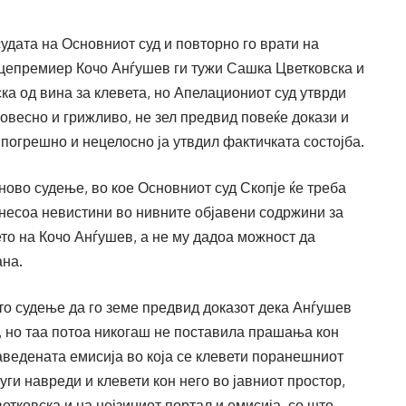
удата на Основниот суд и повторно го врати на
цепремиер Кочо Анѓушев ги тужи Сашка Цветковска и
ка од вина за клевета, но Апелациониот суд утврди
совесно и грижливо, не зел предвид повеќе докази и
 погрешно и нецелосно ја утвдил фактичката состојба.
 ново судење, во кое Основниот суд Скопје ќе треба
знесоа невистини во нивните објавени содржини за
ето на Кочо Анѓушев, а не му дадоа можност да
вана.
то судење да го земе предвид доказот дека Анѓушев
, но таа потоа никогаш не поставила прашања кон
наведената емисија во која се клевети поранешниот
и навреди и клевети кон него во јавниот простор,
тковска и на нејзиниот портал и емисија, со што