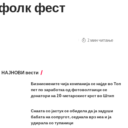
 фолк фест
2 мин читање
НАЈНОВИ вести
Бизнисмените чија компанија се најде во Топ
пет по заработка од фотоволтаици се
донатори на 20-метарскиот крст во Штип
Снаата со јастук се обидела да ја задуши
бабата на сопругот, седнала врз неа и ја
удирала со тупаници