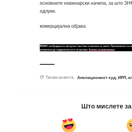
основните новинарски начела, за што ЗНМ
одлуки.
комерцијална објава
©ММС.мк Крадењето авторски текстови е казниво со закон. Преземањето на а
хиперлинк до содржината што се цитира.
Услови за превземање
Апелациониот суд
,
ИРЛ
,
к
Тагови на веста:
Што мислете за