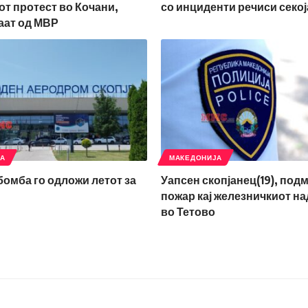
т протест во Кочани,
со инциденти речиси секој
аат од МВР
ЈА
МАКЕДОНИЈА
 бомба го одложи летот за
Уапсен скопјанец(19), под
пожар кај железничкиот н
во Тетово