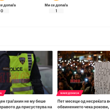
се допаѓа
Ми се допаѓа
0
1
ЈА
МАКЕДОНИЈА
ден граѓанин не му беше
Пет месеци од несреќата в
правото да присуствува на
обвинението чека рокови,