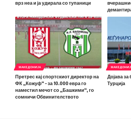
врз неа и ја удирала со тупаници
вчерашнио
демантир
МАКЕДОНИЈА
МАКЕДОНИ
Претрес кај спортскиот директор на
Дојава за
ФК „Кожуф“ – за 10.000 евра го
Турција
наместил мечот со „Башкими“, го
сомничи Обвинителството