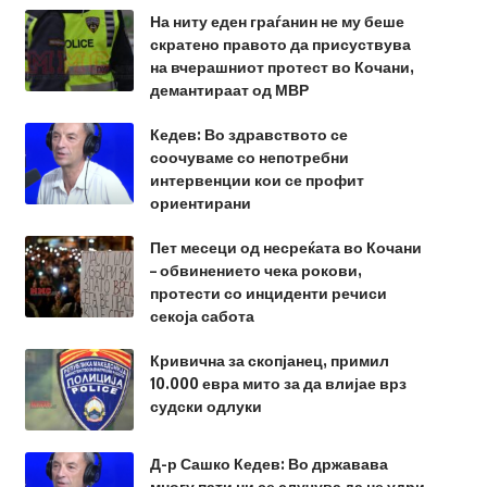
На ниту еден граѓанин не му беше
скратено правото да присуствува
на вчерашниот протест во Кочани,
демантираат од МВР
Кедев: Во здравството се
соочуваме со непотребни
интервенции кои се профит
ориентирани
Пет месеци од несреќата во Кочани
– обвинението чека рокови,
протести со инциденти речиси
секоја сабота
Кривична за скопјанец, примил
10.000 евра мито за да влијае врз
судски одлуки
Д-р Сашко Кедев: Во државава
многу пати ни се случува да не удри