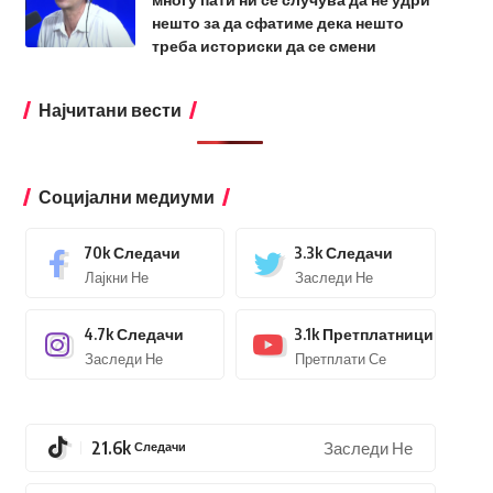
нешто за да сфатиме дека нешто
треба историски да се смени
Најчитани вести
Социјални медиуми
70k
Следачи
3.3k
Следачи
Лајкни Не
Заследи Не
4.7k
Следачи
3.1k
Претплатници
Заследи Не
Претплати Се
21.6k
Следачи
Заследи Не