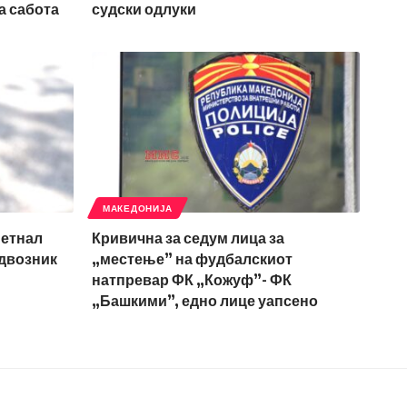
а сабота
судски одлуки
МАКЕДОНИЈА
метнал
Кривична за седум лица за
адвозник
„местење” на фудбалскиот
натпревар ФК „Кожуф”- ФК
„Башкими”, едно лице уапсено