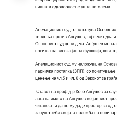
нивната одговорност е уште поголема.
Апелациониот суд го потсетува Основниот 
тврдења против Анѓушев, тој веќе една и 
Основниот суд цени дека Анѓушев морал д
носител на висока јавна функција, кога то
Апелациониот суд му наложува на Основио
парничка постапка (ЗПП), со почитување 
ценење на чл.5 и чл. 8 од Законот за гра
Ставот на проф.д-р Кочо Анѓушев за случ
лага на името на Анѓушев во јавниот про
читаност, и да не му даде простор за одго
злоупотреби својата положба на новинар,