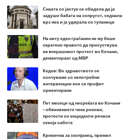
Снаата со јастук се обидела да ја
задуши бабата на сопругот, седнала
врз неа и ја удирала со тупаници
На ниту еден граѓанин не му беше
скратено правото да присуствува
на вчерашниот протест во Кочани,
демантираат од МВР
Кедев: Во здравството се
соочуваме со непотребни
интервенции кои се профит
ориентирани
Пет месеци од несреќата во Кочани
– обвинението чека рокови,
протести со инциденти речиси
секоја сабота
Кривична за скопјанец, примил