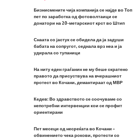
Бизнисмените чија компанија се најде во Топ
пет по заработка од фотоволтаици се
донатори на 20-метарскиот крст во Штип
Снаата со јастук се обидела да ја задуши
бабата на сопругот, седнала врз неа и ја
удирала со тупаници
На ниту еден граѓанин не му беше скратено
правото да присуствува на вчерашниот
протест во Кочани, демантираат од МВР
Кедев: Во здравството се соочуваме со
непотребни интервенции кои се профит
ориентирани
Пет месеци од несреќата во Кочани –
обвинението чека рокови, протести со