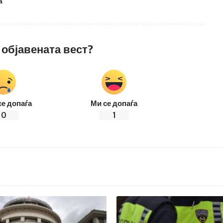
а
 објавената вест?
се допаѓа
Ми се допаѓа
0
1