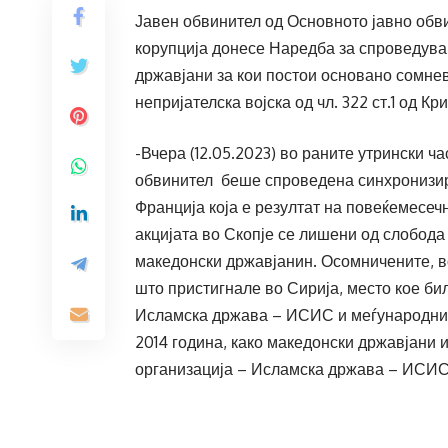
Јавен обвинител од Основното јавно обв
корупција донесе Наредба за спроведува
државјани за кои постои основано сомне
непријателска војска од чл. 322 ст.1 од Кр
-Вчера (12.05.2023) во раните утрински ч
обвинител беше спроведена синхронизира
Франција која е резултат на повеќемесеч
акцијата во Скопје се лишени од слобода
македонски државјанин. Осомничените, во
што пристигнале во Сирија, место кое б
Исламска држава – ИСИС и меѓународнит
2014 година, како македонски државјани 
организација – Исламска држава – ИСИС