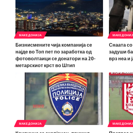
МАКЕДОНИЈА
МАКЕДОНИ
Бизнисмените чија компанија се
Снаата со 
најде во Топ пет по заработка од
задуши ба
фотоволтаици се донатори на 20-
врз неа и 
метарскиот крст во Штип
МАКЕДОНИЈА
МАКЕДОНИ