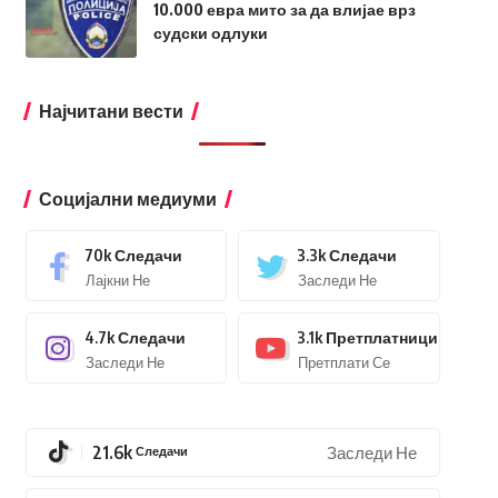
10.000 евра мито за да влијае врз
судски одлуки
Најчитани вести
Социјални медиуми
70k
Следачи
3.3k
Следачи
Лајкни Не
Заследи Не
4.7k
Следачи
3.1k
Претплатници
Заследи Не
Претплати Се
21.6k
Следачи
Заследи Не