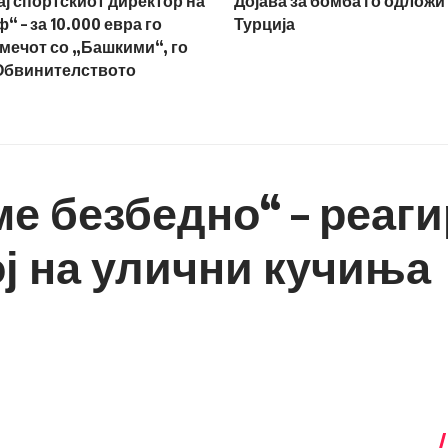
ај спортскиот директор на
Дојава за бомба го одложи 
 – за 10.000 евра го
Турција
мечот со „Башкими“, го
Обвинителството
ме безбедно“ – реа
ој на улични кучиња