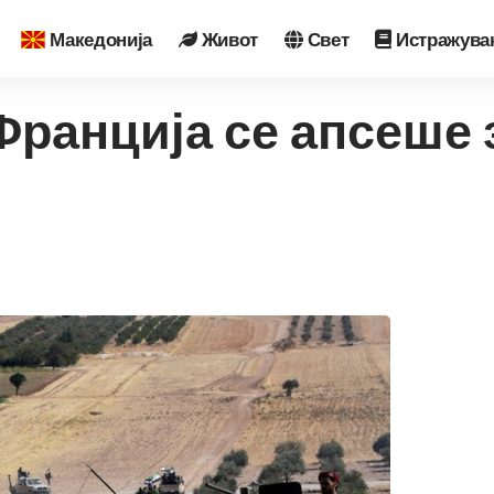
Македонија
Живот
Свет
Истражува
Франција се апсеше 