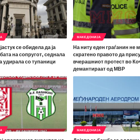
ЈА
МАКЕДОНИЈА
јастук се обидела да ја
На ниту еден граѓанин не 
бата на сопругот, седнала
скратено правото да прис
ја удирала со тупаници
вчерашниот протест во Ко
демантираат од МВР
ЈА
МАКЕДОНИЈА