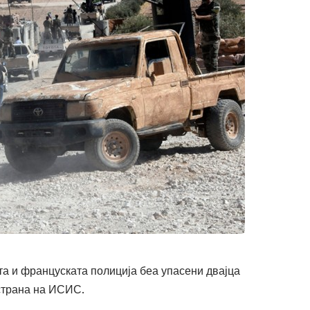
та и француската полиција беа упасени двајца
 страна на ИСИС.