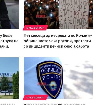
МАКЕДОНИЈА
му беше
Пет месеци од несреќата во Кочани –
уствува на
обвинението чека рокови, протести
чани,
со инциденти речиси секоја сабота
МАКЕДОНИЈА