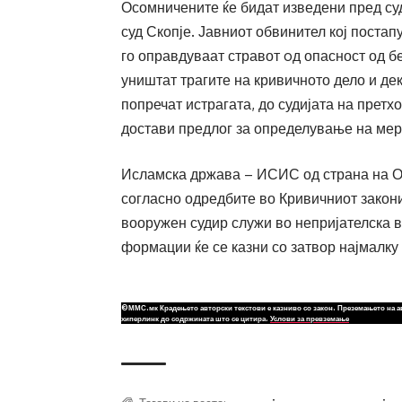
Осомничените ќе бидат изведени пред су
суд Скопје. Јавниот обвинител кој постап
го оправдуваат стравот oд опасност од бе
уништат трагите на кривичното дело и дек
попречат истрагата, до судијата на претх
достави предлог за определување на мер
Исламска држава – ИСИС од страна на ОО
согласно одредбите во Кривичниот закони
вооружен судир служи во непријателска в
формации ќе се казни со затвор најмалку 
©ММС.мк Крадењето авторски текстови е казниво со закон. Преземањето на а
хиперлинк до содржината што се цитира.
Услови за превземање