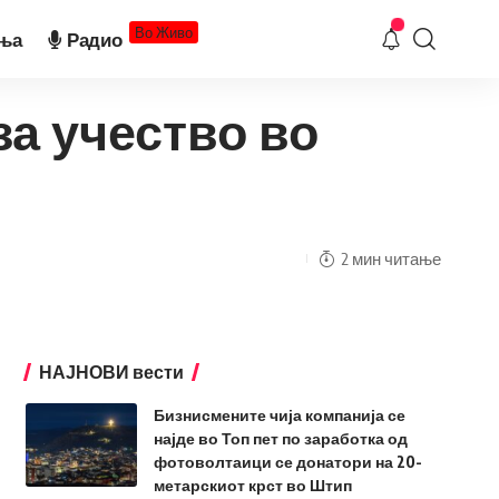
Во Живо
ња
Радио
за учество во
2 мин читање
НАЈНОВИ вести
Бизнисмените чија компанија се
најде во Топ пет по заработка од
фотоволтаици се донатори на 20-
метарскиот крст во Штип