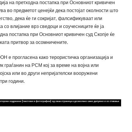
дија на претходна постапка при Основниот кривичен
ува во предметот ценејќи дека постојат околности што
гство, дека ќе ги сокријат, фалсификуваат или
а со влијание врз сведоци и соучесниците ќе ја
одна постапка при Основниот кривичен суд Скопје ќе
ката притвор за осомничените.
Н е прогласена како терористичка организација и
к граѓанин на РСМ кој за време на војна или
ојска или во други непријателски вооружени
три години.​
вторски содржини (текстови и фотографии) од оваа страница е дозволено само делумно и со ставање