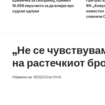
Кривична за скопјанец, примил
Претрес к
10.000 евра мито за да влијае врз
ФК „Кожуф“
судски одлуки
наместил 
сомничи 
„Не се чувствува
на растечкиот бр
Објавено на: 13/05/2023 во 09:46