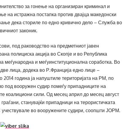
инителство за гонење на организиран криминал и
ње на истражна постапка против двајца македонски
вање дека сториле по едно кривично дело – Служба во
ивичниот законик.
асови, под раководство на предметниот јавен
на полициска акција во Скопје и во Република
на меѓународна и меѓуинституционална соработка. Во
 две лица, додека во Р.Франција едно лице –
 2014 година ја напуштиле територијата на РМ, по
ило под вооружен судир помеѓу припадниците на
е коалициони сили. Од месец април до месец август
и граѓани, станувајќи припадници на терористичката
 учествувале во вооружените судири, соопшти ЈОРМ.