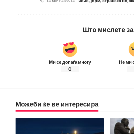
исис
,
јорм
,
странска војск
Тагови на веста:
Што мислете за
Ми се допаѓа многу
Не ми 
0
Можеби ќе ве интересира