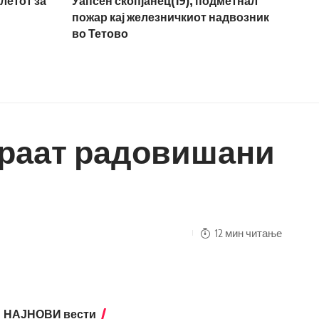
летот за
Уапсен скопјанец(19), подметнал
пожар кај железничкиот надвозник
во Тетово
гираат радовишани
12 мин читање
НАЈНОВИ вести