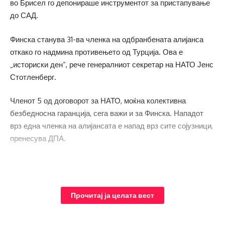
во Брисел го депонираше инструментот за пристапување
до САД.
Финска станува 31-ва членка на одбранбената алијанса
откако го надмина противењето од Турција. Ова е
„историски ден“, рече генералниот секретар на НАТО Јенс
Стотленберг.
Членот 5 од договорот за НАТО, моќна колективна
безбедносна гаранција, сега важи и за Финска. Нападот
врз една членка на алијансата е напад врз сите сојузници,
пренесува ДПА.
Прочитај ја целата вест