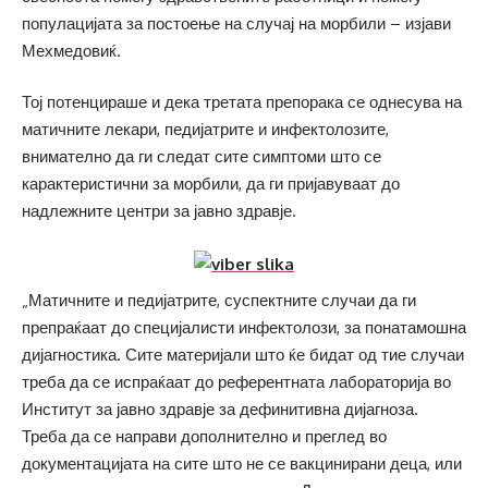
популацијата за постоење на случај на морбили – изјави
Мехмедовиќ.
Тој потенцираше и дека третата препорака се однесува на
матичните лекари, педијатрите и инфектолозите,
внимателно да ги следат сите симптоми што се
карактеристични за морбили, да ги пријавуваат до
надлежните центри за јавно здравје.
„Матичните и педијатрите, суспектните случаи да ги
препраќаат до специјалисти инфектолози, за понатамошна
дијагностика. Сите материјали што ќе бидат од тие случаи
треба да се испраќаат до референтната лабораторија во
Институт за јавно здравје за дефинитивна дијагноза.
Треба да се направи дополнително и преглед во
документацијата на сите што не се вакцинирани деца, или