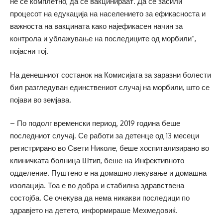
не се комплетно, да се вакцинираат. Да се засили
процесот на едукација на населението за ефикасноста и
важноста на вакцината како најефикасен начин за
контрола и ублажување на последиците од морбили“,
појасни тој.
На денешниот состанок на Комисијата за заразни болести
бил разгледуван единствениот случај на морбили, што се
појави во земјава.
– По подолг временски период, 2019 година беше
последниот случај. Се работи за детенце од 13 месеци
регистрирано во Свети Николе, беше хоспитализирано во
клиничката болница Штип, беше на Инфективното
одделение. Пуштено е на домашно лекување и домашна
изолација. Тоа е во добра и стабилна здравствена
состојба. Се очекува да нема никакви последици по
здравјето на детето, информираше Мехмедовиќ.