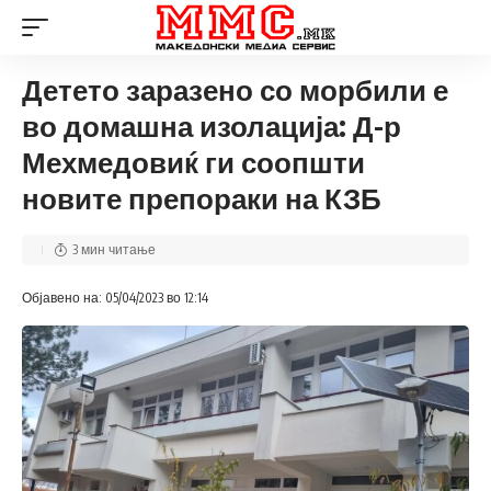
Детето заразено со морбили е
во домашна изолација: Д-р
Мехмедовиќ ги соопшти
новите препораки на КЗБ
3 мин читање
Објавено на: 05/04/2023 во 12:14