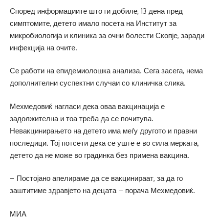
Според информациите што ги добиле, 13 дена пред
симптомите, детето имало посета на Институт за
микробиологија и клиника за очни болести Скопје, заради
инфекција на очите.
Се работи на епидемиолошка анализа. Сега засега, нема
дополнителни суспектни случаи со клиничка слика.
Мехмедовиќ нагласи дека оваа вакцинација е
задолжителна и тоа треба да се почитува.
Невакцинирањето на детето има меѓу другото и правни
последици. Тој потсети дека се уште е во сила мерката,
детето да не може во градинка без примена вакцина.
– Постојано апелираме да се вакцинираат, за да го
заштитиме здравјето на децата – порача Мехмедовиќ.
МИА