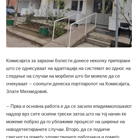
Комисијата за заразни болести донесе неколку препораки
што се однесуваат на адаптација на системот во однос на
следење на случаи на морбили што би можеле да се
очекуваат – соопшти денеска портпаролот на Комисијата,
Злате Мехмедовиќ.
– Прва и основна работа е да се засили епидемиолошкиот
надзор врз сите осипни трески затоа што на тој начин ќе
можеме побрзо да го ублажиме процесот на ширење на
новодетектираните случаи. Второ, да се подигне
свесноста помеѓу здравствените работници и помеѓу