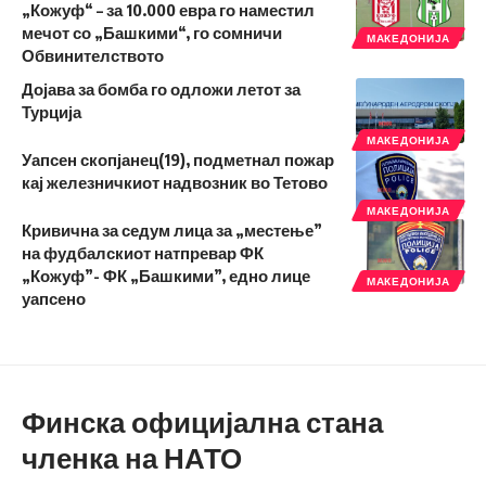
„Кожуф“ – за 10.000 евра го наместил
мечот со „Башкими“, го сомничи
МАКЕДОНИЈА
Обвинителството
Дојава за бомба го одложи летот за
Турција
МАКЕДОНИЈА
Уапсен скопјанец(19), подметнал пожар
кај железничкиот надвозник во Тетово
МАКЕДОНИЈА
Кривична за седум лица за „местење”
на фудбалскиот натпревар ФК
„Кожуф”- ФК „Башкими”, едно лице
МАКЕДОНИЈА
уапсено
Финска официјална стана
членка на НАТО