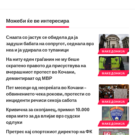
Можеби ќе ве интересира
Снаата со јастук се обидела да ја
задуши бабата на сопругот, седнала врз
неа и ја удирала со тупаници
МАКЕДОНИЈА
На ниту еден граѓанин не му беше
скратено правото да присуствува на
вчерашниот протест во Кочани,
МАКЕДОНИЈА
демантираат од МВР
Пет месеци од несреќата во Кочани –
обвинението чека рокови, протести со
инциденти речиси секоја сабота
МАКЕДОНИЈА
Кривична за скопјанец, примил 10.000
евра мито за да влијае врз судски
одлуки
МАКЕДОНИЈА
Претрес кај спортскиот директор на ФК