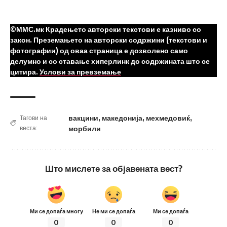
©ММС.мк Крадењето авторски текстови е казниво со
закон. Преземањето на авторски содржини (текстови и
фотографии) од оваа страница е дозволено само
делумно и со ставање хиперлинк до содржината што се
цитира.
Услови за превземање
вакцини
,
македонија
,
мехмедовиќ
,
Тагови на
веста:
морбили
Што мислете за објавената вест?
Ми се допаѓа многу
Не ми се допаѓа
Ми се допаѓа
0
0
0