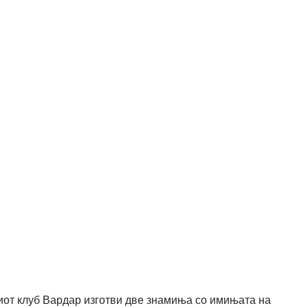
иот клуб Вардар изготви две знамиња со имињата на