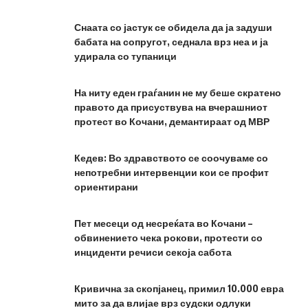
Снаата со јастук се обидела да ја задуши
бабата на сопругот, седнала врз неа и ја
удирала со тупаници
На ниту еден граѓанин не му беше скратено
правото да присуствува на вчерашниот
протест во Кочани, демантираат од МВР
Кедев: Во здравството се соочуваме со
непотребни интервенции кои се профит
ориентирани
Пет месеци од несреќата во Кочани –
обвинението чека рокови, протести со
инциденти речиси секоја сабота
Кривична за скопјанец, примил 10.000 евра
мито за да влијае врз судски одлуки