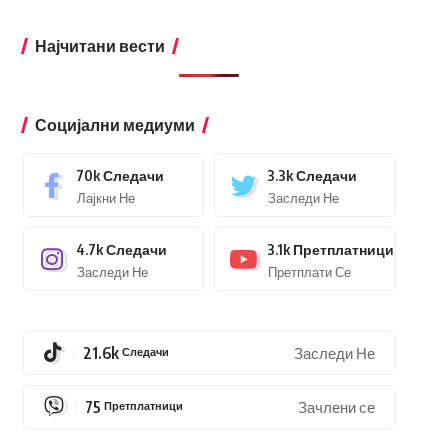
Најчитани вести
Социјални медиуми
70k
Следачи
3.3k
Следачи
Лајкни Не
Заследи Не
4.7k
Следачи
3.1k
Претплатници
Заследи Не
Претплати Се
21.6k
Следачи
Заследи Не
75
Претплатници
Зачлени се