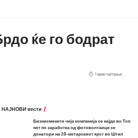
рдо ќе го бодрат
1 мин читање
НАЈНОВИ вести
Бизнисмените чија компанија се најде во Топ
пет по заработка од фотоволтаици се
донатори на 20-метарскиот крст во Штип