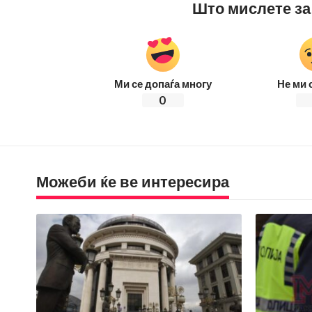
Што мислете за
Ми се допаѓа многу
Не ми 
0
Можеби ќе ве интересира