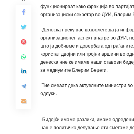
функционираат како фракција во партијат
организациски секретар во ДУИ, Блерим 
-Денеска преку вас дозволете да ја инфо
организационен аспект внатре во ДУИ, но
што ја добивме и довербата од граѓаните
користат двојни или тројни аршини во од
денеска ние ќе имаме наши ставови бидеј
за медиумите Блерим Беџети.
Тие смеаат дека актуелните министри во 
одлуки.
-Бидејќи имаме разлики, имаме одредени
наше политичко делување оти сметаме дек