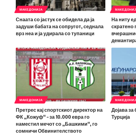
МАКЕДОНИЈА
МАКЕДОНИ
Снаата со јастук се обидела да ја
На ниту е
задуши бабата на сопругот, седнала
скратено 
врз неа и ја удирала со тупаници
вчерашнио
демантир
МАКЕДОНИЈА
МАКЕДОНИ
Претрес кај спортскиот директор на
Дојава за
ФК „Кожуф“ – за 10.000 евра го
Турција
наместил мечот со „Башкими“, го
сомничи Обвинителството