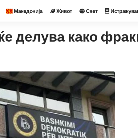
Македонија
Живот
Свет
Истражува
 ќе делува како фрак