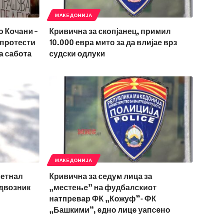
МАКЕДОНИЈА
о Кочани –
Кривична за скопјанец, примил
 протести
10.000 евра мито за да влијае врз
а сабота
судски одлуки
МАКЕДОНИЈА
метнал
Кривична за седум лица за
адвозник
„местење” на фудбалскиот
натпревар ФК „Кожуф”- ФК
„Башкими”, едно лице уапсено