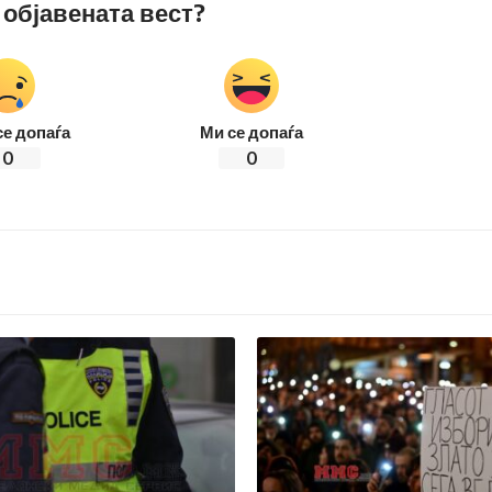
 објавената вест?
се допаѓа
Ми се допаѓа
0
0