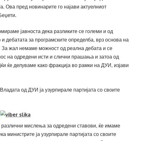
а. Ова пред новинарите го најави актуелниот
Беџети.
рмираме јавноста дека разликите се големи и од
 и дебатата за програмските определба, врз основа на
. За жал немаме можност од реална дебата и се
нос на одредени исти и слични прашања и затоа од
ќи ќе делуваме како фракција во рамки на ДУИ, изјави
Владата од ДУИ ја узурпирале партијата со своите
 различни мислења за одредени ставови, ќе имаме
а министрите ја узурпирале партијата со своите