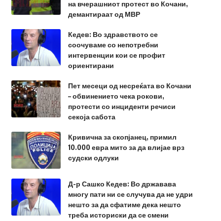
на вчерашниот протест во Кочани,
демантираат од МВР
Кедев: Во здравството се
соочуваме со непотребни
интервенции кои се профит
ориентирани
Пет месеци од несреќата во Кочани
– обвинението чека рокови,
протести со инциденти речиси
секоја сабота
Кривична за скопјанец, примил
10.000 евра мито за да влијае врз
судски одлуки
Д-р Сашко Кедев: Во државава
многу пати ни се случува да не удри
нешто за да сфатиме дека нешто
треба историски да се смени