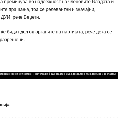
ата преминува во надлежност на членовите Владата и
ките прашања, тоа се релевантни и значајни,
 ДУИ, рече Беџети.
е бидат дел од органите на партијата, рече дека се
 разрешени.
вторски содржини (текстови и фотографии) од оваа страница е дозволено само делумно и со ставање
онија