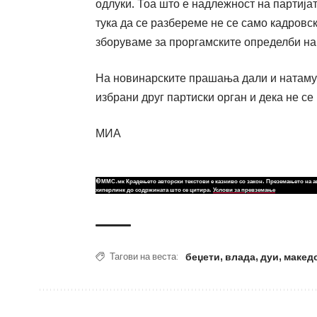
одлуки. Тоа што е надлежност на партиј
тука да се разбереме не се само кадровс
зборуваме за проргамските определби на
На новинарските прашања дали и натаму ќ
избрани друг партиски орган и дека не се
МИА
©ММС.мк Крадењето авторски текстови е казниво со закон. Преземањето на а
хиперлинк до содржината што се цитира.
Услови за превземање
беџети
,
влада
,
дуи
,
макед
Тагови на веста: