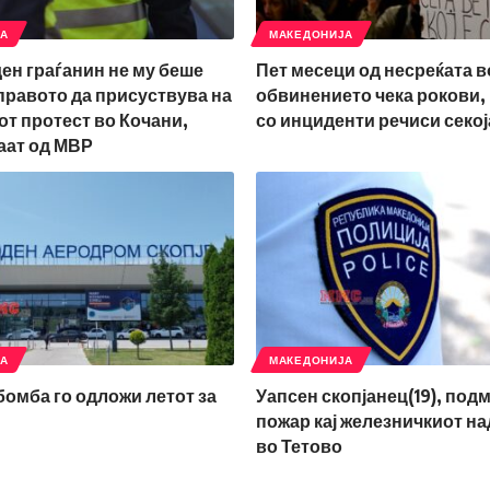
ЈА
МАКЕДОНИЈА
ден граѓанин не му беше
Пет месеци од несреќата в
правото да присуствува на
обвинението чека рокови,
т протест во Кочани,
со инциденти речиси секој
аат од МВР
ЈА
МАКЕДОНИЈА
 бомба го одложи летот за
Уапсен скопјанец(19), под
пожар кај железничкиот н
во Тетово