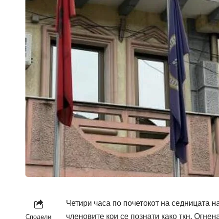
Четири часа по почетокот на седницата н
членовите кои се познати како ткн. Огнена
Сподели