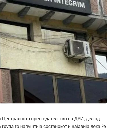
а Централното претседателство на ДУИ, дел од
 група го напуштија состанокот и најавија дека ќе