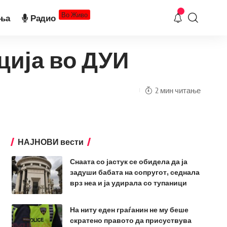
Во Живо
ња
Радио
ција во ДУИ
2 мин читање
НАЈНОВИ вести
Снаата со јастук се обидела да ја
задуши бабата на сопругот, седнала
врз неа и ја удирала со тупаници
На ниту еден граѓанин не му беше
скратено правото да присуствува