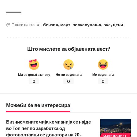
бензин
,
маут
,
поскапувања
,
рке
,
цени
Тагови на веста:
Што мислете за објавената вест?
Ми се допаѓа многу
Не ми се допаѓа
Ми се допаѓа
0
0
0
Можеби ќе ве интересира
Бизнисмените чија компанија се најде
во Топ пет по заработка од
фотоволтаици се донатори на 20-
МАКЕДОНИЈА