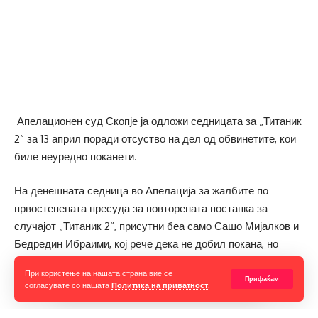
Апелационен суд Скопје ја одложи седницата за „Титаник
2“ за 13 април поради отсуство на дел од обвинетите, кои
биле неуредно поканети.
На денешната седница во Апелација за жалбите по
првостепената пресуда за повторената постапка за
случајот „Титаник 2“, присутни беа само Сашо Мијалков и
Бедредин Ибраими, кој рече дека не добил покана, но
дознал по допрен глас и дошол на седницата.
При користење на нашата страна вие се
Прифаќам
согласувате со нашата
Политика на приватност
.
Не беа присутни лидерот на ДПА Мендух Тачи и
членовите на ДИК Анета Стефановска, Влатко Сајковски и