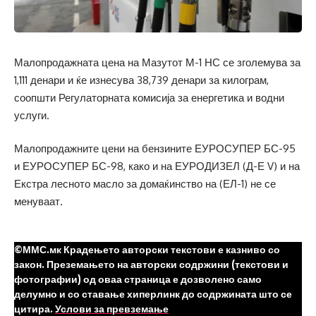
Малопродажната цена на Мазутот М-1 НС се зголемува за
1,111 денари и ќе изнесува 38,739 денари за килограм,
соопшти Регулаторната комисија за енергетика и водни
услуги.
Малопродажните цени на бензините ЕУРОСУПЕР БС-95
и ЕУРОСУПЕР БС-98, како и на ЕУРОДИЗЕЛ (Д-Е V) и на
Екстра лесното масло за домаќинство на (ЕЛ-1) не се
менуваат.
©ММС.мк Крадењето авторски текстови е казниво со
закон. Преземањето на авторски содржини (текстови и
фотографии) од оваа страница е дозволено само
делумно и со ставање хиперлинк до содржината што се
цитира.
Услови за превземање