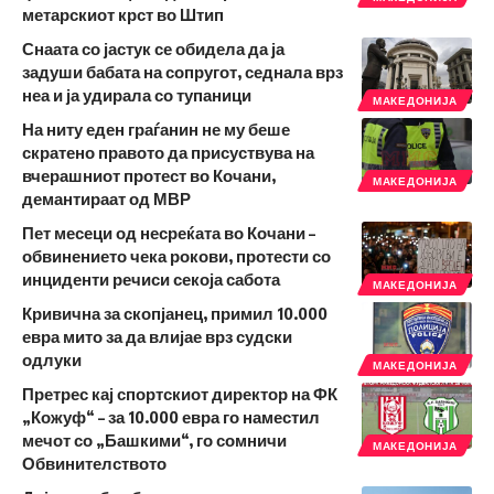
метарскиот крст во Штип
Снаата со јастук се обидела да ја
задуши бабата на сопругот, седнала врз
неа и ја удирала со тупаници
МАКЕДОНИЈА
На ниту еден граѓанин не му беше
скратено правото да присуствува на
вчерашниот протест во Кочани,
МАКЕДОНИЈА
демантираат од МВР
Пет месеци од несреќата во Кочани –
обвинението чека рокови, протести со
инциденти речиси секоја сабота
МАКЕДОНИЈА
Кривична за скопјанец, примил 10.000
евра мито за да влијае врз судски
одлуки
МАКЕДОНИЈА
Претрес кај спортскиот директор на ФК
„Кожуф“ – за 10.000 евра го наместил
мечот со „Башкими“, го сомничи
МАКЕДОНИЈА
Обвинителството