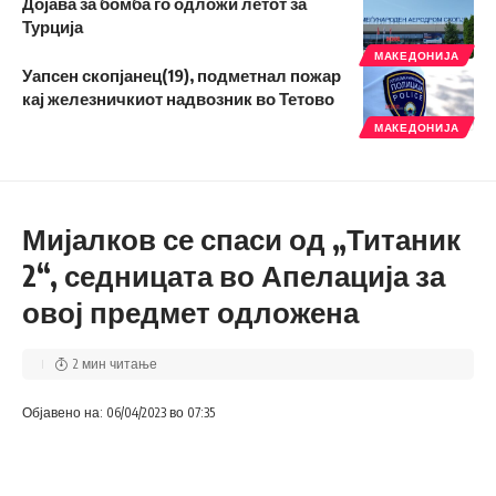
Дојава за бомба го одложи летот за
Турција
МАКЕДОНИЈА
Уапсен скопјанец(19), подметнал пожар
кај железничкиот надвозник во Тетово
МАКЕДОНИЈА
Мијалков се спаси од „Титаник
2“, седницата во Апелација за
овој предмет одложена
2 мин читање
Објавено на: 06/04/2023 во 07:35