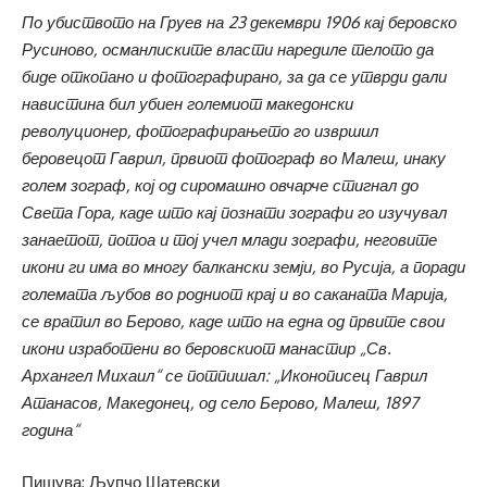
По убиството на Груев на 23 декември 1906 кај беровско
Русиново, османлиските власти наредиле телото да
биде откопано и фотографирано, за да се утврди дали
навистина бил убиен големиот македонски
револуционер, фотографирањето го извршил
беровецот Гаврил, првиот фотограф во Малеш, инаку
голем зограф, кој од сиромашно овчарче стигнал до
Света Гора, каде што кај познати зографи го изучувал
занаетот, потоа и тој учел млади зографи, неговите
икони ги има во многу балкански земји, во Русија, а поради
големата љубов во родниот крај и во саканата Марија,
се вратил во Берово, каде што на една од првите свои
икони изработени во беровскиот манастир „Св.
Архангел Михаил“ се потпишал: „Иконописец Гаврил
Атанасов, Македонец, од село Берово, Малеш, 1897
година“
Пишува: Љупчо Шатевски