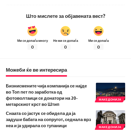
Што мислете за објавената вест?
Ми се допаѓа многу
Не ми се допаѓа
Ми се допаѓа
0
0
0
Можеби ќе ве интересира
Бизнисмените чија компанија се најде
во Топ пет по заработка од
фотоволтаици се донатори на 20-
МАКЕДОНИЈА
метарскиот крст во Штип
Снаата со јастук се обидела да ја
задуши бабата на сопругот, седнала врз
неа и ја удирала со тупаници
МАКЕДОНИЈА