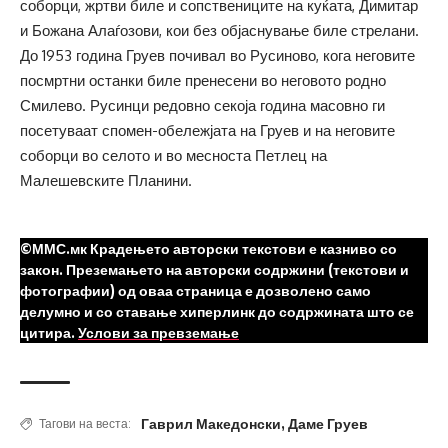
соборци, жртви биле и сопствениците на куќата, Димитар
и Божана Алаѓозови, кои без објаснување биле стрелани.
До 1953 година Груев почивал во Русиново, кога неговите
посмртни останки биле пренесени во неговото родно
Смилево. Русинци редовно секоја година масовно ги
посетуваат спомен-обележјата на Груев и на неговите
соборци во селото и во месноста Петлец на
Малешевските Планини.
©ММС.мк Крадењето авторски текстови е казниво со
закон. Преземањето на авторски содржини (текстови и
фотографии) од оваа страница е дозволено само
делумно и со ставање хиперлинк до содржината што се
цитира.
Услови за превземање
Гаврил Македонски
,
Даме Груев
Тагови на веста: