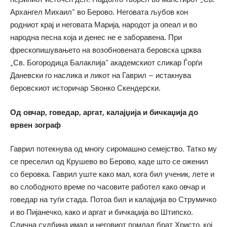
Архангел Михаил“ во Берово. Неговата љубов кон
родниот крај и неговата Марија, народот ја опеал и во
народна песна која и денес не е заборавена. При
фрескопишувањето на возобновената беровска црква
„Св. Богородица Балаклија“ академскиот сликар Ѓорѓи
Даневски го наслика и ликот на Гаврил – истакнува
беровскиот историчар Ѕвонко Скендерски.
Од овчар, говедар, аргат, калајџија и бичкаџија до
врвен зограф
Гаврил потекнува од многу сиромашно семејство. Татко му
се преселил од Крушево во Берово, каде што се оженил
со беровка. Гаврил уште како мал, кога бил ученик, лете и
во слободното време по часовите работел како овчар и
говедар на туѓи стада. Потоа бил и калајџија во Струмичко
и во Пијанечко, како и аргат и бичкаџија во Штипско.
Слична судбина имал и неговиот помлад брат Христо, кој