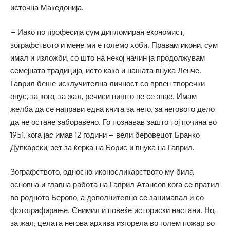
источна Македонија.
– Иако по професија сум дипломиран економист,
зографството и мене ми е големо хоби. Правам икони, сум
имал и изложби, со што на некој начин ја продолжувам
семејната традиција, исто како и нашата внука Ленче.
Гаврил беше исклучителна личност со врвен творечки
опус, за кого, за жал, речиси ништо не се знае. Имам
желба да се направи една книга за него, за неговото дело
да не остане заборавено. Го познавав зашто тој почина во
1951, кога јас имав 12 години – вели беровецот Бранко
Дупкарски, зет за ќерка на Борис и внука на Гаврил.
Зографството, односно иконосликарството му била
основна и главна работа на Гаврил Атансов кога се вратил
во родното Берово, а дополнително се занимавал и со
фотографирање. Снимил и повеќе историски настани. Но,
за жал, целата негова архива изгорела во голем пожар во