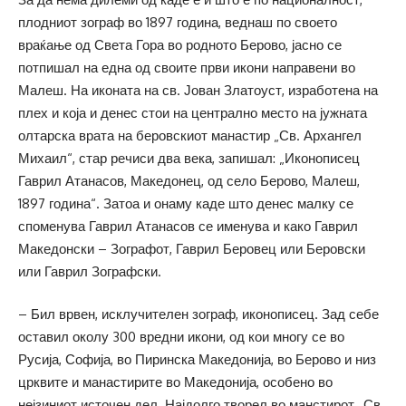
плодниот зограф во 1897 година, веднаш по своето
враќање од Света Гора во родното Берово, јасно се
потпишал на една од своите први икони направени во
Малеш. На иконата на св. Јован Златоуст, изработена на
плех и која и денес стои на централно место на јужната
олтарска врата на беровскиот манастир „Св. Архангел
Михаил“, стар речиси два века, запишал: „Иконописец
Гаврил Атанасов, Македонец, од село Берово, Малеш,
1897 година“. Затоа и онаму каде што денес малку се
споменува Гаврил Атанасов се именува и како Гаврил
Македонски – Зографот, Гаврил Беровец или Беровски
или Гаврил Зографски.
– Бил врвен, исклучителен зограф, иконописец. Зад себе
оставил околу 300 вредни икони, од кои многу се во
Русија, Софија, во Пиринска Македонија, во Берово и низ
црквите и манастирите во Македонија, особено во
нејзиниот источен дел. Најдолго творел во манстирот „Св.