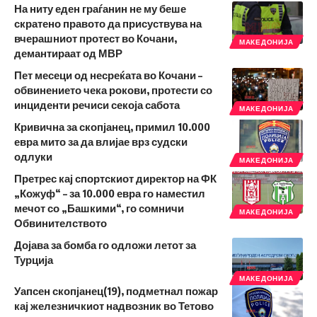
На ниту еден граѓанин не му беше
скратено правото да присуствува на
вчерашниот протест во Кочани,
МАКЕДОНИЈА
демантираат од МВР
Пет месеци од несреќата во Кочани –
обвинението чека рокови, протести со
инциденти речиси секоја сабота
МАКЕДОНИЈА
Кривична за скопјанец, примил 10.000
евра мито за да влијае врз судски
одлуки
МАКЕДОНИЈА
Претрес кај спортскиот директор на ФК
„Кожуф“ – за 10.000 евра го наместил
мечот со „Башкими“, го сомничи
МАКЕДОНИЈА
Обвинителството
Дојава за бомба го одложи летот за
Турција
МАКЕДОНИЈА
Уапсен скопјанец(19), подметнал пожар
кај железничкиот надвозник во Тетово