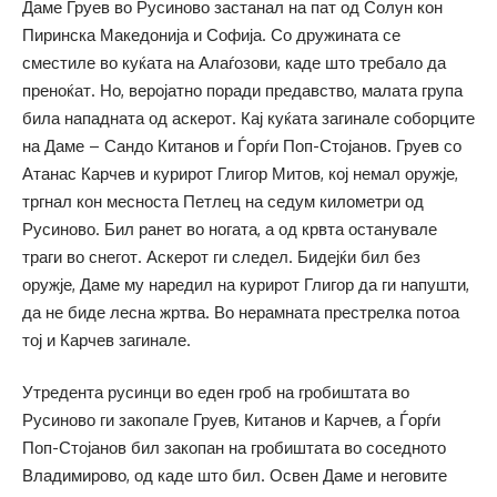
Даме Груев во Русиново застанал на пат од Солун кон
Пиринска Македонија и Софија. Со дружината се
сместиле во куќата на Алаѓозови, каде што требало да
преноќат. Но, веројатно поради предавство, малата група
била нападната од аскерот. Кај куќата загинале соборците
на Даме – Сандо Китанов и Ѓорѓи Поп-Стојанов. Груев со
Атанас Карчев и курирот Глигор Митов, кој немал оружје,
тргнал кон месноста Петлец на седум километри од
Русиново. Бил ранет во ногата, а од крвта останувале
траги во снегот. Аскерот ги следел. Бидејќи бил без
оружје, Даме му наредил на курирот Глигор да ги напушти,
да не биде лесна жртва. Во нерамната престрелка потоа
тој и Карчев загинале.
Утредента русинци во еден гроб на гробиштата во
Русиново ги закопале Груев, Китанов и Карчев, а Ѓорѓи
Поп-Стојанов бил закопан на гробиштата во соседното
Владимирово, од каде што бил. Освен Даме и неговите