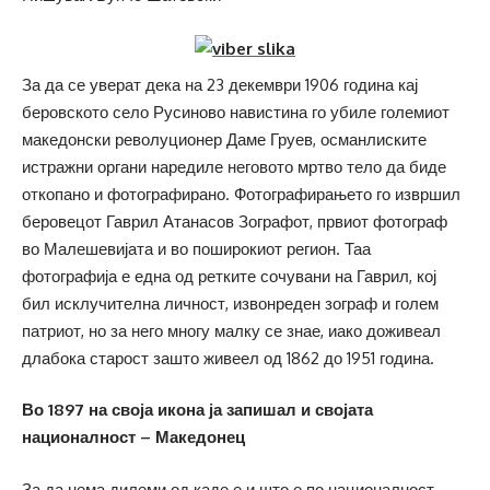
За да се уверат дека на 23 декември 1906 година кај
беровското село Русиново навистина го убиле големиот
македонски револуционер Даме Груев, османлиските
истражни органи наредиле неговото мртво тело да биде
откопано и фотографирано. Фотографирањето го извршил
беровецот Гаврил Атанасов Зографот, првиот фотограф
во Малешевијата и во поширокиот регион. Таа
фотографија е една од ретките сочувани на Гаврил, кој
бил исклучителна личност, извонреден зограф и голем
патриот, но за него многу малку се знае, иако доживеал
длабока старост зашто живеел од 1862 до 1951 година.
Во 1897 на своја икона ја запишал и својата
националност – Македонец
За да нема дилеми од каде е и што е по националност,