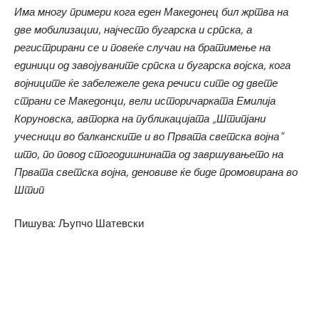
Има многу примери кога еден Македонец бил жртва на
две мобилизации, најчесто бугарска и српска, а
регистрирани се и повеќе случаи на братимење на
единици од завојуваните српска и бугарска војска, кога
војниците ќе забележеле дека речиси сите од двете
страни се Македонци, вели историчарката Емилија
Коруновска, авторка на публикацијата „Штипјани
учесници во балканските и во Првата светска војна“
што, по повод стогодишнината од завршувањето на
Првата светска војна, деновиве ќе биде промовирана во
Штип
Пишува: Љупчо Шатевски