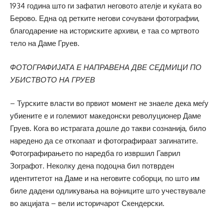
1934 година што ги зафатил неговото ателје и куќата во
Берово. Една од ретките негови сочувани фотографии,
благодарение на историските архиви, е таа со мртвото
тело на Даме Груев.
ФОТОГРАФИЈАТА Е НАПРАВЕНА ДВЕ СЕДМИЦИ ПО
УБИСТВОТО НА ГРУЕВ
– Турските власти во првиот момент не знаеле дека меѓу
убиените е и големиот македонски револуционер Даме
Груев. Кога во истрагата дошле до такви сознанија, било
наредено да се откопаат и фотографираат загинатите.
Фотографирањето по наредба го извршил Гаврил
Зографот. Неколку дена подоцна бил потврден
идентитетот на Даме и на неговите соборци, по што им
биле дадени одликувања на војниците што учествувале
во акцијата – вели историчарот Скендерски.