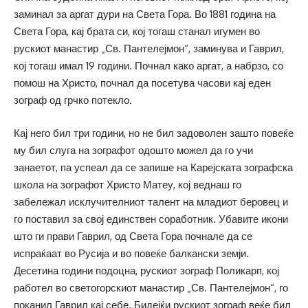
заминал за аргат дури на Света Гора. Во 1881 година на
Света Гора, кај брата си, кој тогаш станал игумен во
рускиот манастир „Св. Пантелејмон“, заминува и Гаврил,
кој тогаш имал 19 години. Почнал како аргат, а набрзо, со
помош на Христо, почнал да посетува часови кај еден
зограф од грчко потекло.
Кај него бил три години, но не бил задоволен зашто повеќе
му бил слуга на зографот одошто можел да го учи
занаетот, па успеал да се запише на Карејската зографска
школа на зографот Христо Матеу, кој веднаш го
забележал исклучителниот талент на младиот беровец и
го поставил за свој единствен соработник. Убавите икони
што ги прави Гаврил, од Света Гора почнале да се
испраќаат во Русија и во повеќе балкански земји.
Десетина години подоцна, рускиот зограф Поликарп, кој
работел во светогорскиот манастир „Св. Пантелејмон“, го
поканил Гаврил кај себе. Бидејќи рускиот зограф веќе бил