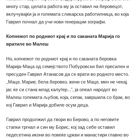
многу стар, целата работа му ја оставил на беровецот,
вклучувајќи ја и големата сликарска работилница, во која
Гаврил почнал да учи нови генерации зографи.
Копнежот по родниот крај и по саканата Марија го
вратиле во Малеш
Но, копнежот по родниот крај и по саканата беровка
Марија-Маца од семејството Побуровски бил пресилен и
пресуден Гаврил Атанасов да се врати во родното место.
„Маце, Марие, бела беровко, жени се Маце, мен не чекај,
јас ќе си стана млад калуѓер…“, ја опеал народот во
Малеш големата љубов, која, сепак, завршила со брак, во
кој Гаврил и Марија добиле осум деца.
Гаврил продолжил да твори во Берово, а по неговите
стапки тргнал и син му Борис, кој зад себе оставил
педесетина икони во повеќе цркви и манастири главно во