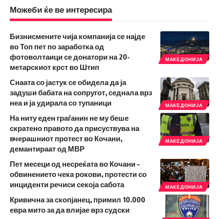
Можеби ќе ве интересира
Бизнисмените чија компанија се најде
во Топ пет по заработка од
фотоволтаици се донатори на 20-
МАКЕДОНИЈА
метарскиот крст во Штип
Снаата со јастук се обидела да ја
задуши бабата на сопругот, седнала врз
неа и ја удирала со тупаници
МАКЕДОНИЈА
На ниту еден граѓанин не му беше
скратено правото да присуствува на
вчерашниот протест во Кочани,
МАКЕДОНИЈА
демантираат од МВР
Пет месеци од несреќата во Кочани –
обвинението чека рокови, протести со
инциденти речиси секоја сабота
МАКЕДОНИЈА
Кривична за скопјанец, примил 10.000
евра мито за да влијае врз судски