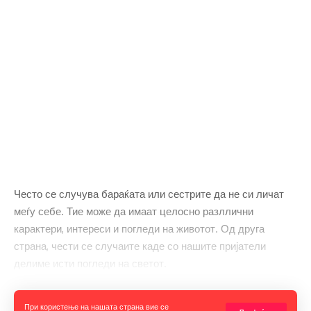
Често се случува бараќата или сестрите да не си личат
меѓу себе. Тие може да имаат целосно разллични
карактери, интереси и погледи на животот. Од друга
страна, чести се случаите каде со нашите пријатели
делиме исти погледи на светот.
Во продолжение, прочитајте една необична животна
Прочитај ја целата вест
При користење на нашата страна вие се