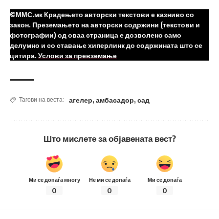
©ММС.мк Крадењето авторски текстови е казниво со
закон. Преземањето на авторски содржини (текстови и
фотографии) од оваа страница е дозволено само
делумно и со ставање хиперлинк до содржината што се
цитира.
Услови за превземање
агелер
,
амбасадор
,
сад
Тагови на веста:
Што мислете за објавената вест?
Ми се допаѓа многу
Не ми се допаѓа
Ми се допаѓа
0
0
0