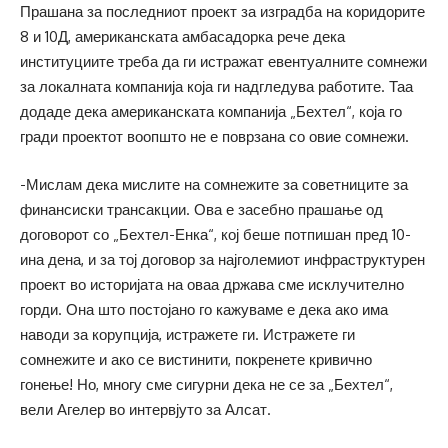
Прашана за последниот проект за изградба на коридорите
8 и 10Д, американската амбасадорка рече дека
институциите треба да ги истражат евентуалните сомнежи
за локалната компанија која ги надгледува работите. Таа
додаде дека американската компанија „Бехтел“, која го
гради проектот воопшто не е поврзана со овие сомнежи.
-Мислам дека мислите на сомнежите за советниците за
финансиски трансакции. Ова е засебно прашање од
договорот со „Бехтел-Енка“, кој беше потпишан пред 10-
ина дена, и за тој договор за најголемиот инфраструктурен
проект во историјата на оваа држава сме исклучително
горди. Она што постојано го кажуваме е дека ако има
наводи за корупција, истражете ги. Истражете ги
сомнежите и ако се вистинити, покренете кривично
гонење! Но, многу сме сигурни дека не се за „Бехтел“,
вели Агелер во интервјуто за Алсат.