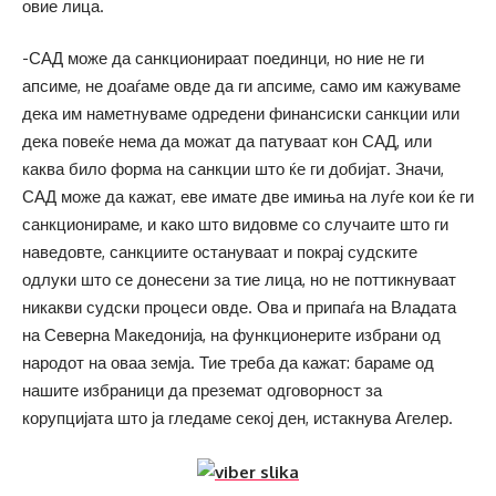
овие лица.
-САД може да санкционираат поединци, но ние не ги
апсиме, не доаѓаме овде да ги апсиме, само им кажуваме
дека им наметнуваме одредени финансиски санкции или
дека повеќе нема да можат да патуваат кон САД, или
каква било форма на санкции што ќе ги добијат. Значи,
САД може да кажат, еве имате две имиња на луѓе кои ќе ги
санкционираме, и како што видовме со случаите што ги
наведовте, санкциите остануваат и покрај судските
одлуки што се донесени за тие лица, но не поттикнуваат
никакви судски процеси овде. Ова и припаѓа на Владата
на Северна Македонија, на функционерите избрани од
народот на оваа земја. Тие треба да кажат: бараме од
нашите избраници да преземат одговорност за
корупцијата што ја гледаме секој ден, истакнува Агелер.