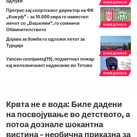
одлуки
МАКЕДОНИЈА
Претрес кај спортскиот директор на ФК
„Кожуф“ – за 10.000 евра го наместил
мечот со „Башкими“, го сомничи
МАКЕДОНИЈА
Обвинителството
Дојава за бомба го одложи летот за
Турција
МАКЕДОНИЈА
Уапсен скопјанец(19), подметнал пожар
кај железничкиот надвозник во Тетово
МАКЕДОНИЈА
Крвта не е вода: Биле дадени
на посвојување во детството, а
потоа дознале шокантна
вистина – необична приказна за