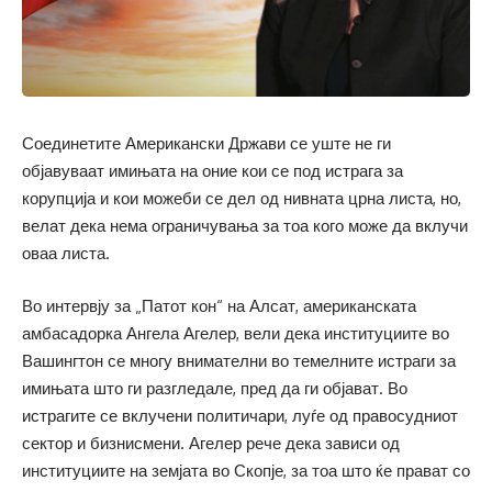
Соединетите Американски Држави се уште не ги
објавуваат имињата на оние кои се под истрага за
корупција и кои можеби се дел од нивната црна листа, но,
велат дека нема ограничувања за тоа кого може да вклучи
оваа листа.
Во интервју за „Патот кон“ на Алсат, американската
амбасадорка Ангела Агелер, вели дека институциите во
Вашингтон се многу внимателни во темелните истраги за
имињата што ги разгледале, пред да ги објават. Во
истрагите се вклучени политичари, луѓе од правосудниот
сектор и бизнисмени. Агелер рече дека зависи од
институциите на земјата во Скопје, за тоа што ќе прават со