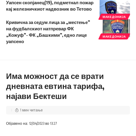
Уапсен скопјанец(19), подметнал пожар
кај железничкиот надвозник во Тетово
МАКЕДОНИЈА
Кривична за седум лица за „местење”
на фудбалскиот натпревар ФК
„Кожуф”- ФК „Башкими”, едно лице
МАКЕДОНИЈА
уапсено
Има можност да се врати
дневната евтина тарифа,
најави Бектеши
1 мин читање
Објавено на: 12/04/2023 во 13:27