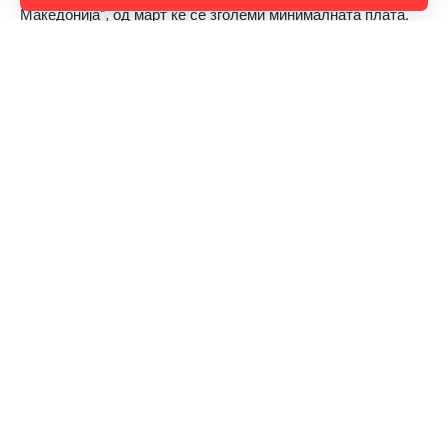
Македонија“, од март ќе се зголеми минималната плата.
Тој најави и дека ќе се донесат неколку административни
одлуки за да се заштитат, како што истакна, најранливите
категории граѓани.
Прочитај ја целата вест
Горан Гаврилов
“Ние самите мора да се избориме за слободата на говорот,