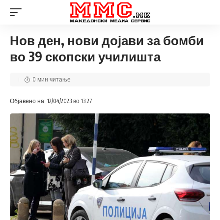
Нов ден, нови дојави за бомби
во 39 скопски училишта
0 мин читање
Објавено на: 12/04/2023 во 13:27