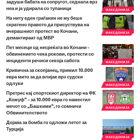
задуши бабата на сопругот, седнала врз
неа и ја удирала со тупаници
МАКЕДОНИЈА
На ниту еден граѓанин не му беше
скратено правото да присуствува на
вчерашниот протест во Кочани,
МАКЕДОНИЈА
демантираат од МВР
Пет месеци од несреќата во Кочани –
обвинението чека рокови, протести со
инциденти речиси секоја сабота
МАКЕДОНИЈА
Кривична за скопјанец, примил 10.000
евра мито за да влијае врз судски
одлуки
МАКЕДОНИЈА
Претрес кај спортскиот директор на ФК
„Кожуф“ – за 10.000 евра го наместил
мечот со „Башкими“, го сомничи
МАКЕДОНИЈА
Обвинителството
Дојава за бомба го одложи летот за
Турција
МАКЕДОНИЈА