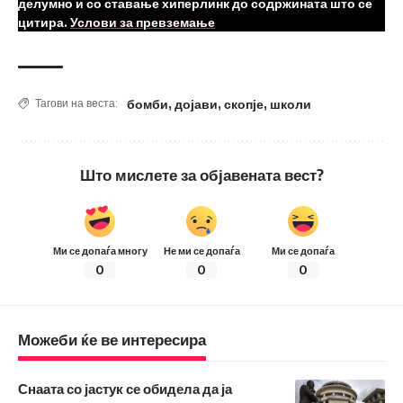
делумно и со ставање хиперлинк до содржината што се
цитира.
Услови за превземање
бомби
,
дојави
,
скопје
,
школи
Тагови на веста:
Што мислете за објавената вест?
Ми се допаѓа многу
Не ми се допаѓа
Ми се допаѓа
0
0
0
Можеби ќе ве интересира
Снаата со јастук се обидела да ја