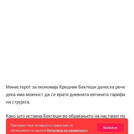
Министерот за економија Крешник Бектеши денеска рече
дека има можност да се врати дневната евтината тарифа
на струјата.
Како што истакна Бектеши во обраќањето на настанот по
повод презентацијата на студијата „Ефектите од кризата
При користење на нашата страна вие се
Прифаќам
со храна и енергија врз децата и семејствата во Северна
согласувате со нашата
Политика на приватност
.