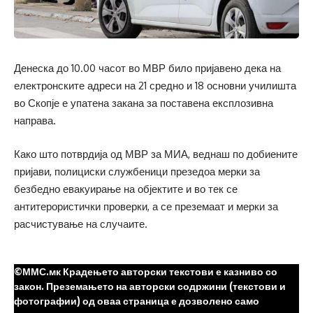
Денеска до 10.00 часот во МВР било пријавено дека на
електронските адреси на 21 средно и 18 основни училишта
во Скопје е упатена закана за поставена експлозивна
направа.
Како што потврдија од МВР за МИА, веднаш по добиените
пријави, полициски службеници презедоа мерки за
безбедно евакуирање на објектите и во тек се
антитерористички проверки, а се преземаат и мерки за
расчистување на случаите.
©ММС.мк Крадењето авторски текстови е казниво со
закон. Преземањето на авторски содржини (текстови и
фотографии) од оваа страница е дозволено само