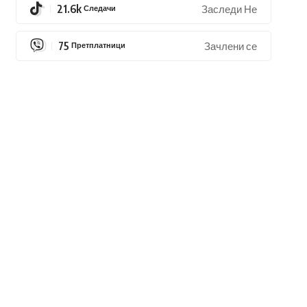
21.6k
Следачи
Заследи Не
75
Претплатници
Зачлени се