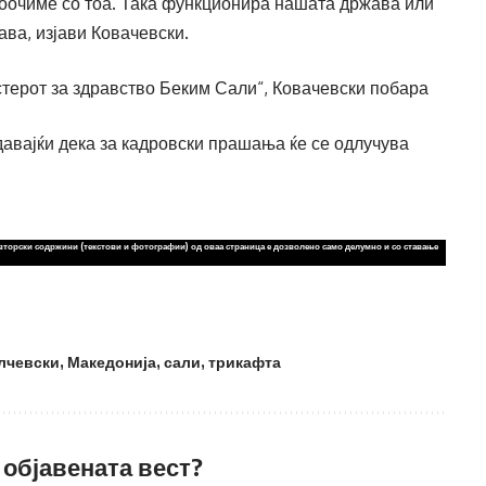
 соочиме со тоа. Така функционира нашата држава или
ва, изјави Ковачевски.
стерот за здравство Беким Сали“, Ковачевски побара
одавајќи дека за кадровски прашања ќе се одлучува
вторски содржини (текстови и фотографии) од оваа страница е дозволено само делумно и со ставање
лчевски
,
Македонија
,
сали
,
трикафта
 објавената вест?