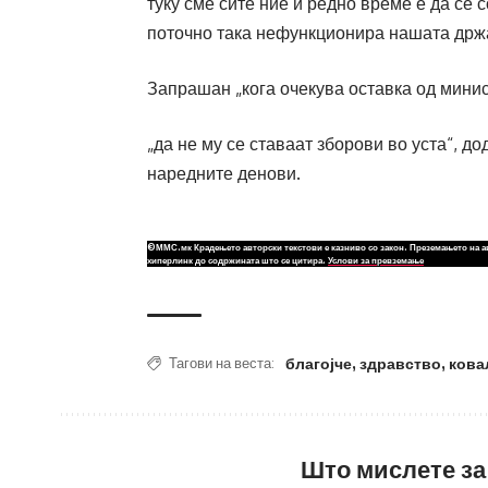
туку сме сите ние и редно време е да се
поточно така нефункционира нашата држа
Запрашан „кога очекува оставка од мини
„да не му се ставаат зборови во уста“, д
наредните денови.
©ММС.мк Крадењето авторски текстови е казниво со закон. Преземањето на а
хиперлинк до содржината што се цитира.
Услови за превземање
благојче
,
здравство
,
кова
Тагови на веста:
Што мислете за