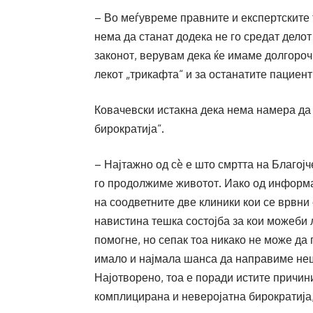
– Во меѓувреме правните и експертските т
нема да станат додека не го средат делот
законот, верувам дека ќе имаме долгоро
лекот „трикафта“ и за останатите пациент
Ковачевски истакна дека нема намера да
бирократија“.
– Најтажно од сè е што смртта на Благој
го продолжиме животот. Иако од информа
на соодветните две клиники кои се врвни 
навистина тешка состојба за кои можеби 
помогне, но сепак тоа никако не може да г
имало и најмала шанса да направиме неш
Најотворено, тоа е поради истите причини
комплицирана и неверојатна бирократија, 