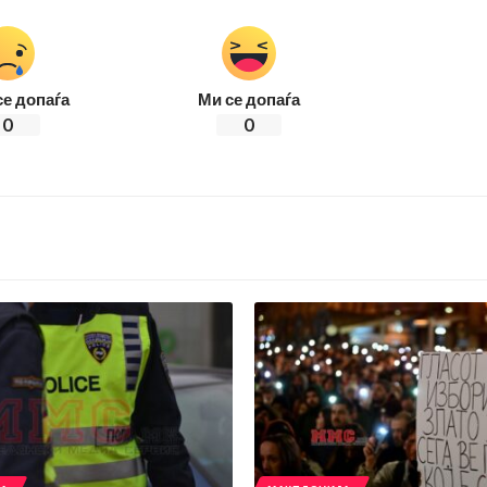
се допаѓа
Ми се допаѓа
0
0