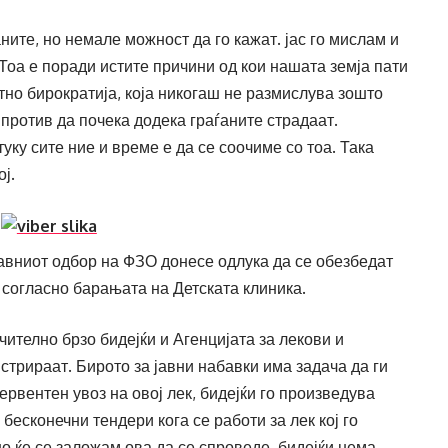
ѓаните, но немале можност да го кажат. јас го мислам и
Тоа е поради истите причини од кои нашата земја пати
тно бирократија, која никогаш не размислува зошто
против да почека додека граѓаните страдаат.
туку сите ние и време е да се соочиме со тоа. Така
ј.
авниот одбор на ФЗО донесе одлука да се обезбедат
, согласно барањата на Детската клиника.
ително брзо бидејќи и Агенцијата за лекови и
трираат. Бирото за јавни набавки има задача да ги
рвентен увоз на овој лек, бидејќи го произведува
бесконечни тендери кога се работи за лек кој го
о ќе се заложам ова да се спроведе, бидејќи нема