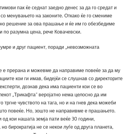
имови пак ќе седнат заедно денес за да го средат и
 со менувањето на законите. Откако ќе го смениме
чно решение за ова прашање и ќе им го обезбедиме
и по разумна цена, рече Ковачевски.
 умре и друг пациент, поради „невозможната
че е прерана и можевме да направиме повеќе за да му
циите кои ги имав, бидејќи се слушнав со директорите
експерти, дознав дека има пациенти кои се во
лекот „Трикафта“ веројатно нема целосно да им
о тргне чувството на тага, но и на гнев дека можеби
то повеќе. Но, зошто не направивме е прашањето.
 од кои нашата земја пати веќе 30 години,
но бирократија не се некои луѓе од друга планета,