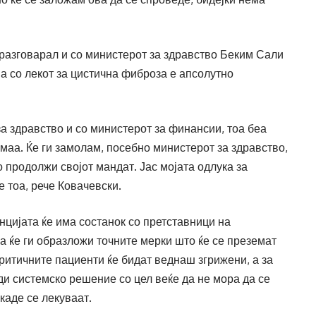
разговарал и со министерот за здравство Беким Сали
ја со лекот за цистична фиброза е апсолутно
за здравство и со министерот за финансии, тоа беа
маа. Ќе ги замолам, посебно министерот за здравство,
 продолжи својот мандат. Јас мојата одлука за
 тоа, рече Ковачевски.
цијата ќе има состанок со претставници на
ја ќе ги образложи точните мерки што ќе се преземат
ритичните пациенти ќе бидат веднаш згрижени, а за
ди системско решение со цел веќе да не мора да се
 каде се лекуваат.