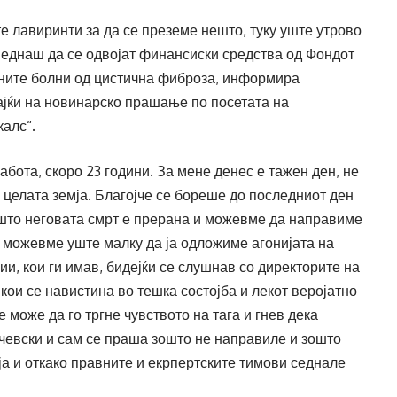
 лавиринти за да се преземе нешто, туку уште утрово
веднаш да се одвојат финансиски средства од Фондот
чните болни од цистична фиброза, информира
јќи на новинарско прашање по посетата на
алс“.
абота, скоро 23 години. За мене денес е тажен ден, не
за целата земја. Благојче се бореше до последниот ден
 што неговата смрт е прерана и можевме да направиме
 можевме уште малку да ја одложиме агонијата на
, кои ги имав, бидејќи се слушнав со директорите на
кои се навистина во тешка состојба и лекот веројатно
е може да го тргне чувството на тага и гнев дека
евски и сам се праша зошто не направиле и зошто
ија и откако правните и екрпертските тимови седнале