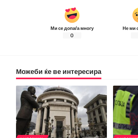
Ми се допаѓа многу
Не ми 
0
Можеби ќе ве интересира