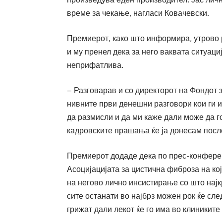
време за чекање, нагласи Ковачевски.
Премиерот, како што информира, утрово 
и му пренел дека за него ваквата ситуаци
неприфатлива.
– Разговарав и со директорот на Фондот 
нивните први денешни разговори кои ги и
да размисли и да ми каже дали може да го
кадровските прашања ќе ја донесам после
Премиерот додаде дека по прес-конферен
Асоцијацијата за цистична фиброза на ко
на негово лично инсистирање со што најк
сите останати во најбрз можен рок ќе сле
грижат дали лекот ќе го има во клиниките