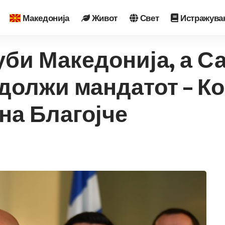
Македонија
Живот
Свет
Истражува
 уби Македонија, а 
одолжи мандатот – К
на Благојче