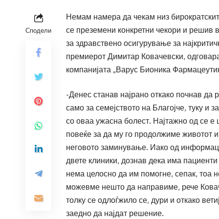
Немам намера да чекам низ бирократските
се преземени конкретни чекори и решив 
Сподели
за здравствено осигурување за најкрити
премиерот Димитар Ковачевски, одговара
компанијата „Варус Бионика Фармацеутик
-Денес станав најрано откако почнав да р
само за семејството на Благојче, туку и 
со оваа ужасна болест. Најтажно од се е
повеќе за да му го продолжиме животот и
неговото заминување. Иако од информации
двете клиники, дознав дека има пациенти 
нема целосно да им помогне, сепак, тоа н
можевме нешто да направиме, рече Ковач
толку се одлоѓжило се, дури и откако вет
заедно да најдат решение.