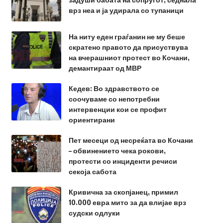
врз неа и ја удирала со тупаници
На ниту еден граѓанин не му беше
скратено правото да присуствува
на вчерашниот протест во Кочани,
демантираат од МВР
Кедев: Во здравството се
соочуваме со непотребни
интервенции кои се профит
ориентирани
Пет месеци од несреќата во Кочани
– обвинението чека рокови,
протести со инциденти речиси
секоја сабота
Кривична за скопјанец, примил
10.000 евра мито за да влијае врз
судски одлуки