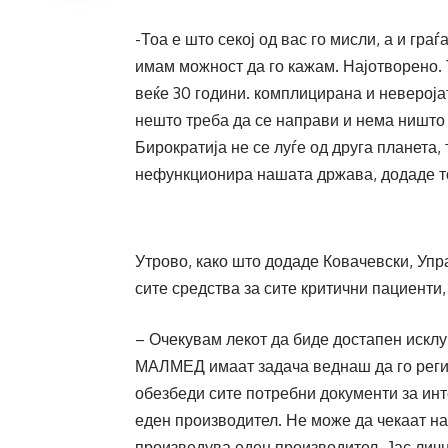
-Тоа е што секој од вас го мисли, а и гра
имам можност да го кажам. Најотворено. 
веќе 30 години. комплицирана и невероја
нешто треба да се направи и нема ништо 
Бирократија не се луѓе од друга планета, 
нефункционира нашата држава, додаде то
Утрово, како што додаде Ковачевски, Упр
сите средства за сите критични пациенти
– Очекувам лекот да биде достапен исклуч
МАЛМЕД имаат задача веднаш да го регис
обезбеди сите потребни документи за инте
еден производител. Не може да чекаат на 
произведува еден производител. Јас личн