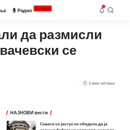
Во Живо
ња
Радио
Сали да размисли
овачевски се
6 мин читање
НАЈНОВИ вести
Снаата со јастук се обидела да ја
задуши бабата на сопругот, седнала