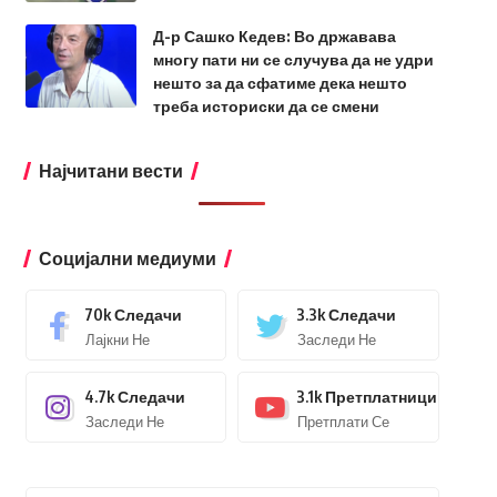
Д-р Сашко Кедев: Во државава
многу пати ни се случува да не удри
нешто за да сфатиме дека нешто
треба историски да се смени
Најчитани вести
Социјални медиуми
70k
Следачи
3.3k
Следачи
Лајкни Не
Заследи Не
4.7k
Следачи
3.1k
Претплатници
Заследи Не
Претплати Се