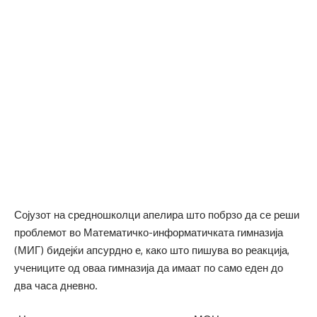
Сојузот на средношколци апелира што побрзо да се реши
проблемот во Математичко-информатичката гимназија
(МИГ) бидејќи апсурдно е, како што пишува во реакција,
учениците од оваа гимназија да имаат по само еден до
два часа дневно.