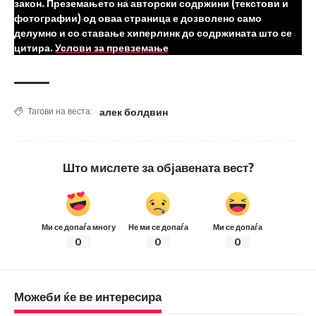
закон. Преземањето на авторски содржини (текстови и
фотографии) од оваа страница е дозволено само
делумно и со ставање хиперлинк до содржината што се
цитира.
Услови за превземање
алек болдвин
Тагови на веста:
Што мислете за објавената вест?
Ми се допаѓа многу
Не ми се допаѓа
Ми се допаѓа
0
0
0
Можеби ќе ве интересира