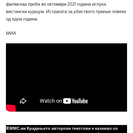
филмскаа проба во октомври 2021 година испука
вистински куршум. Истрагата за убиството траеше повеќе
од една година.
МИА
©ММС.мк Крадењето авторски текстови е казниво со