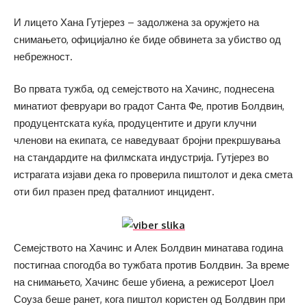
И лицето Хана Гутјерез – задолжена за оружјето на
снимањето, официјално ќе биде обвинета за убиство од
небрежност.
Во првата тужба, од семејството на Хачинс, поднесена
минатиот февруари во градот Санта Фе, против Болдвин,
продуцентската куќа, продуцентите и други клучни
членови на екипата, се наведуваат бројни прекршувања
на стандардите на филмската индустрија. Гутјерез во
истрагата изјави дека го проверила пиштолот и дека смета
оти бил празен пред фаталниот инцидент.
Семејството на Хачинс и Алек Болдвин минатава година
постигнаа спогодба во тужбата против Болдвин. За време
на снимањето, Хачинс беше убиена, а режисерот Џоел
Соуза беше ранет, кога пиштол користен од Болдвин при