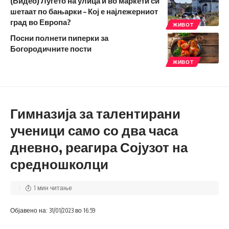
(Видео) Луѓето на улица и во маркети си
шетаат по бањарки – Кој е најлежерниот
град во Европа?
ЖИВОТ
Посни полнети пиперки за
Богородичните пости
ЖИВОТ
Гимназија за талентирани
ученици само со два часа
дневно, реагира Сојузот на
средношколци
1 мин читање
Објавено на: 31/01/2023 во 16:59