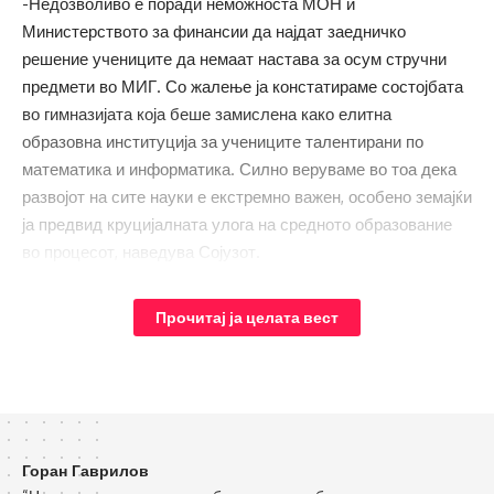
-Недозволиво е поради неможноста МОН и
Министерството за финансии да најдат заедничко
решение учениците да немаат настава за осум стручни
предмети во МИГ. Со жалење ја констатираме состојбата
во гимназијата која беше замислена како елитна
образовна институција за учениците талентирани по
математика и информатика. Силно веруваме во тоа дека
развојот на сите науки е екстремно важен, особено земајќи
ја предвид круцијалната улога на средното образование
во процесот, наведува Сојузот.
Оттаму потсетуваат дека се залагаат за отворање две
Прочитај ја целата вест
нови селективни гимназии – јазична гимназија по примерот
на филолошките гимназии во Белград и Сараево и
хуманистичко-општествена гимназија по примерот на
образовен систем во Франција.
-Надлежните мора да ја регулираат ситуацијата во МИГ и
да се држат на високите посакувани стандарди – не само
Горан Гаврилов