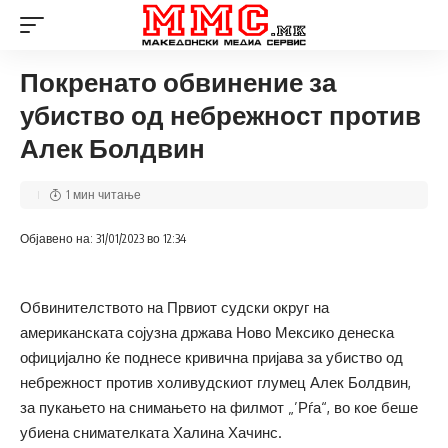
Покренато обвинение за
убиство од небрежност против
Алек Болдвин
1 мин читање
Објавено на: 31/01/2023 во 12:34
Обвинителството на Првиот судски округ на
американската сојузна држава Ново Мексико денеска
официјално ќе поднесе кривична пријава за убиство од
небрежност против холивудскиот глумец Алек Болдвин,
за пукањето на снимањето на филмот „’Рѓа“, во кое беше
убиена снимателката Халина Хачинс.