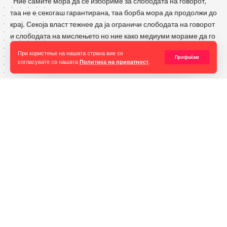
бидејќи е уставно право на нејзините ученици, туку и за да
“Ние самите мора да се избориме за слободата на говорот,
таа не е секогаш гарантирана, таа борба мора да продолжи до
ни докаже дека нашите амбиции за развојот на сите науки
крај. Секоја власт тежнее да ја ограничи слободата на говорот
се реални и остварливи, пишува Сојузот на
и слободата на мислењето но ние како медиуми мораме да го
средношколци.
оневозможиме тоа”
При користење на нашата страна вие се
Прифаќам
согласувате со нашата
Политика на приватност
.
Импресум
Контакт
Маркетинг
Услови за превземање
Кодекс на новинарите
ИАБ