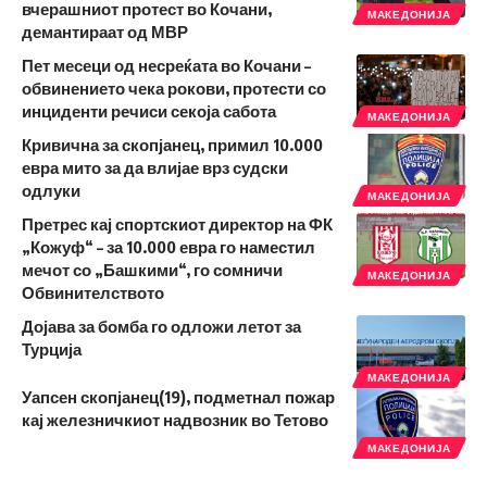
вчерашниот протест во Кочани,
МАКЕДОНИЈА
демантираат од МВР
Пет месеци од несреќата во Кочани –
обвинението чека рокови, протести со
инциденти речиси секоја сабота
МАКЕДОНИЈА
Кривична за скопјанец, примил 10.000
евра мито за да влијае врз судски
одлуки
МАКЕДОНИЈА
Претрес кај спортскиот директор на ФК
„Кожуф“ – за 10.000 евра го наместил
мечот со „Башкими“, го сомничи
МАКЕДОНИЈА
Обвинителството
Дојава за бомба го одложи летот за
Турција
МАКЕДОНИЈА
Уапсен скопјанец(19), подметнал пожар
кај железничкиот надвозник во Тетово
МАКЕДОНИЈА