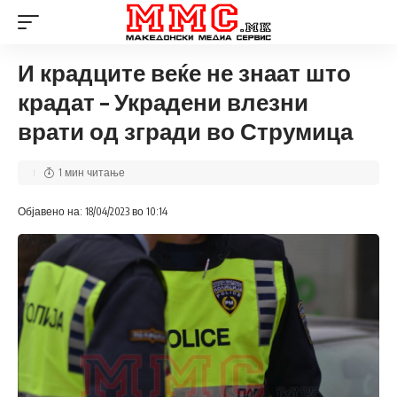
И крадците веќе не знаат што
крадат – Украдени влезни
врати од згради во Струмица
1 мин читање
Објавено на: 18/04/2023 во 10:14