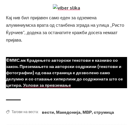
Кај нив бил пријавен само еден за одземена
алуминиумска врата од станбена зграда на улица „Ристо
Ќурчиев“, додека за останатите кражби досега немаат
пријава.
©ММС.мк Крадењето авторски текстови е казниво со
закон. Преземањето на авторски содржини (текстови и
фотографии) од оваа страница е дозволено само
делумно и со ставање хиперлинк до содржината што се
цитира.
Услови за превземање
вести
,
Македонија
,
МВР
,
струмица
Тагови на веста: