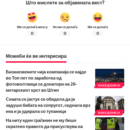
Што мислете за објавената вест?
Ми се допаѓа многу
Не ми се допаѓа
Ми се допаѓа
0
0
0
Можеби ќе ве интересира
Бизнисмените чија компанија се најде
во Топ пет по заработка од
фотоволтаици се донатори на 20-
МАКЕДОНИЈА
метарскиот крст во Штип
Снаата со јастук се обидела да ја
задуши бабата на сопругот, седнала врз
неа и ја удирала со тупаници
МАКЕДОНИЈА
На ниту еден граѓанин не му беше
скратено правото да присуствува на