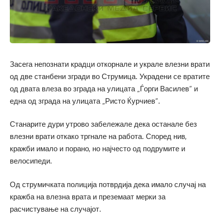
Засега непознати крадци откорнале и украле влезни врати
од две станбени згради во Струмица. Украдени се вратите
од двата влеза во зграда на улицата „Ѓорги Василев“ и
една од зграда на улицата „Ристо Ќурчиев“.
Станарите дури утрово забележале дека останале без
влезни врати откако тргнале на работа. Според нив,
кражби имало и порано, но најчесто од подрумите и
велосипеди.
Од струмичката полиција потврдија дека имало случај на
кражба на влезна врата и преземаат мерки за
расчистување на случајот.