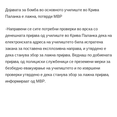
Дојавата за бомба во основното училиште во Крива
Паланка е лажна, потврди МВР
-Направени се сите потребни проверки во врска со
денешната пријава од училиште во Крива Паланка дека на
електронската адреса на училиштето била испратена
закана за поставена експлозивна направа, и утврдено е
дека станува збор за лажна пријава. Веднаш по добиената
пријава, од полициски службеници се преземени мерки за
безбедно евакуирање на училиштето и по извршени
проверки утврдено е дека станува збор за лажна пријава,
информираат од МВР.