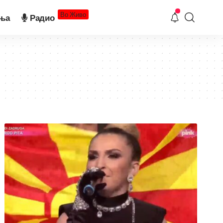
Во Живо
ња
Радио