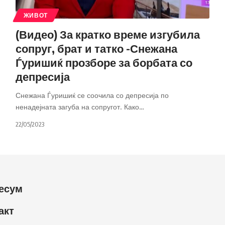
ЖИВОТ
(Видео) За кратко време изгубила
сопруг, брат и татко -Снежана
Ѓуришиќ прозборе за борбата со
депресија
Снежана Ѓуришиќ се соочила со депресија по
ненадејната загуба на сопругот. Како
…
22/05/2023
есум
акт