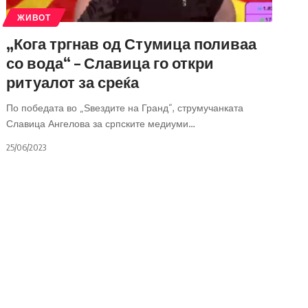
ЖИВОТ
„Кога тргнав од Стумица поливаа
со вода“ – Славица го откри
ритуалот за среќа
По победата во „Ѕвездите на Гранд“, струмучанката
Славица Ангелова за српските медиуми
…
25/06/2023