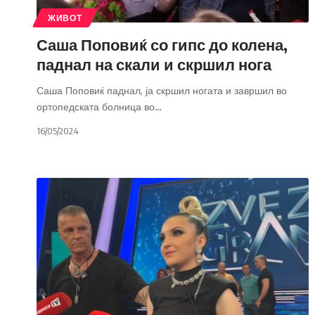
ЖИВОТ
Саша Поповиќ со гипс до колена,
паднал на скали и скршил нога
Саша Поповиќ паднал, ја скршил ногата и завршил во
ортопедската болница во
…
16/05/2024