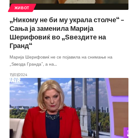
ЖИВОТ
„Никому не би му украла столче“ –
Сања ја заменила Марија
Шерифовиќ во „Ѕвездите на
Гранд“
Марија Шерифовиќ не се појавила на снимање на
„Ѕвезда Гранда“, а на
…
15/03/2024