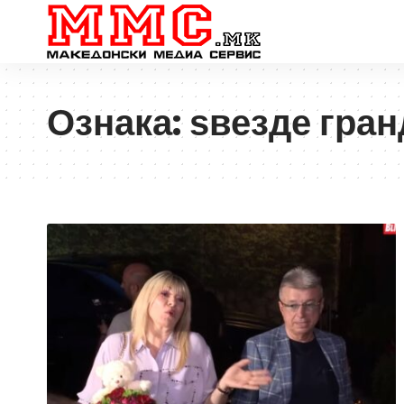
Ознака:
ѕвезде гран