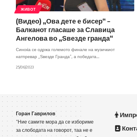
ЖИВОТ
(Видео) „Ова дете е бисер“ –
Балканот гласаше за Славица
Ангелова во „Ѕвезде гранда“
Синоќа се одржа големото финале на музичкиот
натпревар „Ѕвезде Гранда“, а победата
…
25/06/2023
Горан Гаврилов
Импр
“Ние самите мора да се избориме
Конт
за слободата на говорот, таа не е