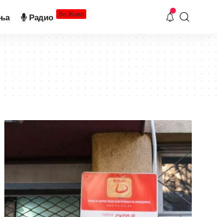
Во Живо
ња
Радио