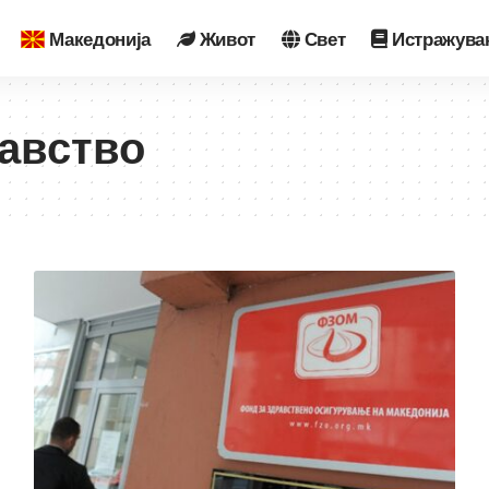
Македонија
Живот
Свет
Истражува
равство