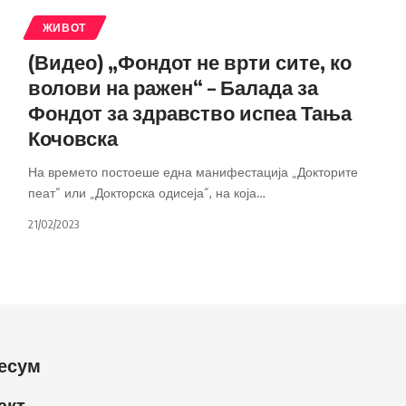
ЖИВОТ
(Видео) „Фондот не врти сите, ко
волови на ражен“ – Балада за
Фондот за здравство испеа Тања
Кочовска
На времето постоеше една манифестација „Докторите
пеат“ или „Докторска одисеја“, на која
…
21/02/2023
есум
акт