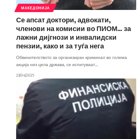
МАКЕДОНИЈА
Се апсат доктори, адвокати,
членови на комисии во ПИОМ… за
лажни дијгнози и инвалидски
пензии, како и за туѓа нега
Обвинителството за организиран криминал во голема
акција низ цела држава, се испитуваат
…
23/04/2025