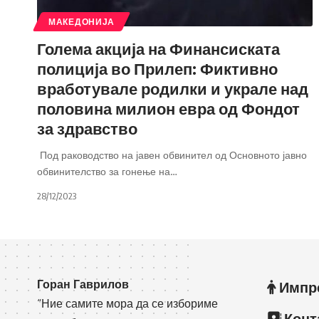
МАКЕДОНИЈА
Голема акција на Финансиската
полиција во Прилеп: Фиктивно
вработувале родилки и украле над
половина милион евра од Фондот
за здравство
Под раководство на јавен обвинител од Основното јавно
обвинителство за гонење на
…
28/12/2023
Горан Гаврилов
Импр
“Ние самите мора да се избориме
Конт