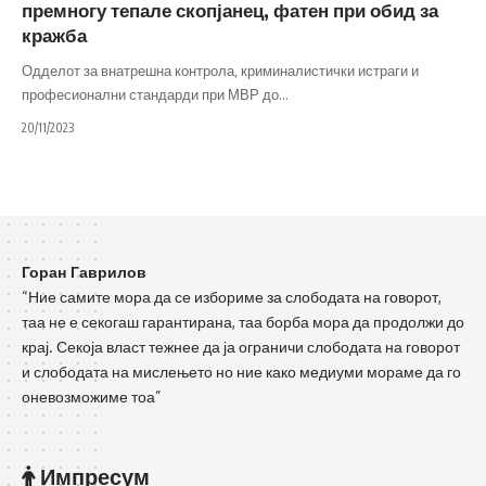
премногу тепале скопјанец, фатен при обид за
кражба
Одделот за внатрешна контрола, криминалистички истраги и
професионални стандарди при МВР до
…
20/11/2023
Горан Гаврилов
“Ние самите мора да се избориме за слободата на говорот,
таа не е секогаш гарантирана, таа борба мора да продолжи до
крај. Секоја власт тежнее да ја ограничи слободата на говорот
и слободата на мислењето но ние како медиуми мораме да го
оневозможиме тоа”
Импресум