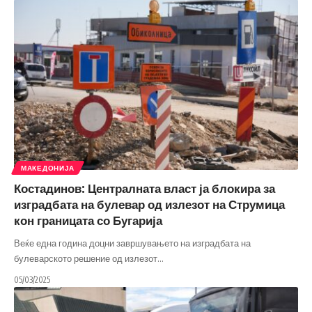
МАКЕДОНИЈА
Костадинов: Централната власт ја блокира за
изградбата на булевар од излезот на Струмица
кон границата со Бугарија
Веќе една година доцни завршувањето на изградбата на
булеварското решение од излезот
…
05/03/2025