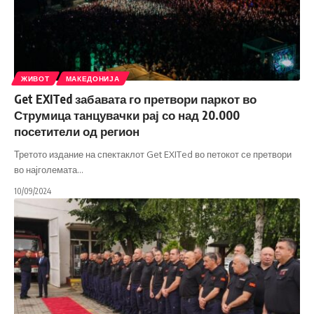
ЖИВОТ
МАКЕДОНИЈА
Get EXITed забавата го претвори паркот во
Струмица танцувачки рај со над 20.000
посетители од регион
Третото издание на спектаклот Get EXITed во петокот се претвори
во најголемата
…
10/09/2024