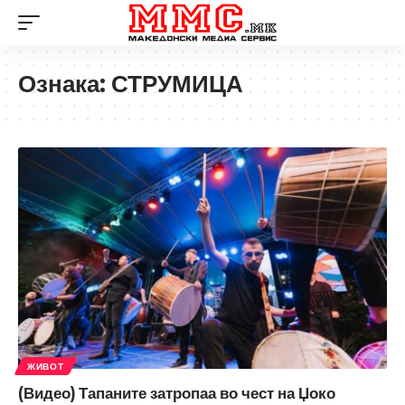
Ознака:
СТРУМИЦА
ЖИВОТ
(Видео) Тапаните затропаа во чест на Џоко