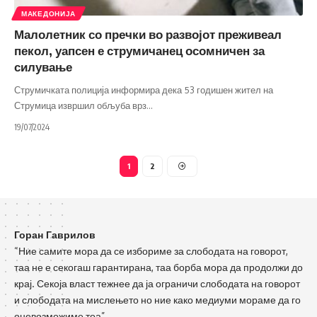
МАКЕДОНИЈА
Малолетник со пречки во развојот преживеал
пекол, уапсен е струмичанец осомничен за
силување
Струмичката полиција информира дека 53 годишен жител на
Струмица извршил обљуба врз
…
19/07/2024
1
2
Горан Гаврилов
“Ние самите мора да се избориме за слободата на говорот,
таа не е секогаш гарантирана, таа борба мора да продолжи до
крај. Секоја власт тежнее да ја ограничи слободата на говорот
и слободата на мислењето но ние како медиуми мораме да го
оневозможиме тоа”