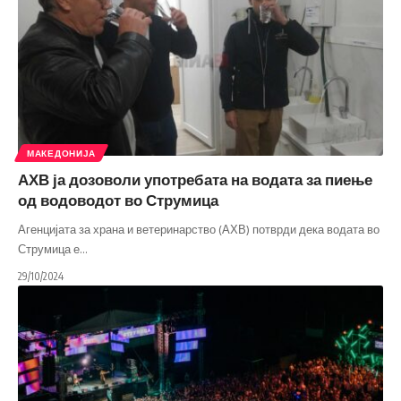
МАКЕДОНИЈА
АХВ ја дозоволи употребата на водата за пиење
од водоводот во Струмица
Агенцијата за храна и ветеринарство (АХВ) потврди дека водата во
Струмица е
…
29/10/2024