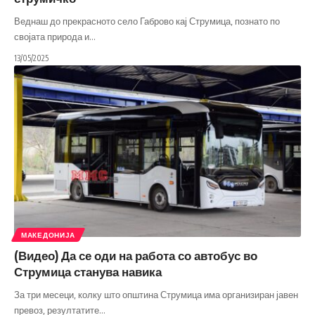
Веднаш до прекрасното село Габрово кај Струмица, познато по
својата природа и
…
13/05/2025
МАКЕДОНИЈА
(Видео) Да се оди на работа со автобус во
Струмица станува навика
За три месеци, колку што општина Струмица има организиран јавен
превоз, резултатите
…