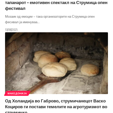
тапанарот – емотивен спектакл на Струмица опен
фестивал
Мозаик од емоции – така организаторите на Струмица опен
фесивал ја именуваа
…
13/08/2025
МАКЕДОНИЈА
Од Холандија во Габрово, струмичанецот Васко
Коциров ги постави темелите на агротуризмот во
струмичко