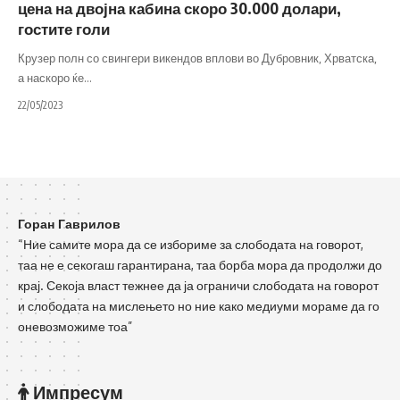
цена на двојна кабина скоро 30.000 долари,
гостите голи
Крузер полн со свингери викендов вплови во Дубровник, Хрватска,
а наскоро ќе
…
22/05/2023
Горан Гаврилов
“Ние самите мора да се избориме за слободата на говорот,
таа не е секогаш гарантирана, таа борба мора да продолжи до
крај. Секоја власт тежнее да ја ограничи слободата на говорот
и слободата на мислењето но ние како медиуми мораме да го
оневозможиме тоа”
Импресум