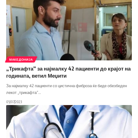
МАКЕДОНИЈА
„Трикафта“ за најмалку 42 пациенти до крајот на
годината, ветил Меџити
За најмалку 42 пациенти со цистична фиброза ќе биде обезбеден
лекот „трикафта“
…
05/07/2023