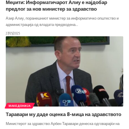
Меџити: Информатичарот Алиу е најдобар
предлог за нов министер за здравство
Азир Алиу, поранешниот министер за информатичко општество и
администрација од владата предводена
…
27/05/2025
МАКЕДОНИЈА
Таравари му даде оценка 8-мица на здравството
Министерот за здравство Арбен Таравари денеска одговарајќи на