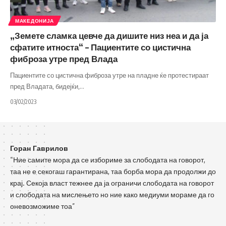
МАКЕДОНИЈА
„Земете сламка цевче да дишите низ неа и да ја
сфатите итноста“ – Пациентите со цистична
фиброза утре пред Влада
Пациентите со цистична фиброза утре на пладне ќе протестираат
пред Владата, бидејќи,
…
03/02/2023
Горан Гаврилов
“Ние самите мора да се избориме за слободата на говорот,
таа не е секогаш гарантирана, таа борба мора да продолжи до
крај. Секоја власт тежнее да ја ограничи слободата на говорот
и слободата на мислењето но ние како медиуми мораме да го
оневозможиме тоа”