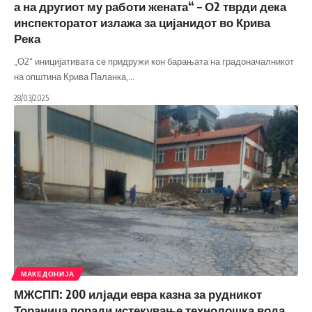
а на другиот му работи жената“ – О2 тврди дека
инспекторатот излажа за цијанидот во Крива
Река
„О2“ иницијативата се придружи кон барањата на градоначалникот
на општина Крива Паланка,
…
28/03/2025
МАКЕДОНИЈА
МЖСПП: 200 илјади евра казна за рудникот
Тораница поради истекување технолошка вода