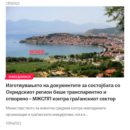
27/12/2023
МАКЕДОНИЈА
Изготвувањето на документите за состојбата со
Охридскиот регион беше транспарентно и
отворено – МЖСПП контра граѓанскиот сектор
Министерството за животна средина контра невладините
организации и граѓанските иницијативи, кога е
…
07/04/2023